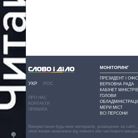
МОНІТОРИНГ
ПРЕЗИДЕНТ І ОФІС
УКР
РОС
ВЕРХОВНА РАДА
КАБІНЕТ МІНІСТРІ
ГОЛОВИ
ПРО НАС
ОБЛАДМІНІСТРАЦІ
КОНТАКТИ
МЕРИ МІСТ
ПРАВИЛА
ВСІ ПЕРСОНИ
Використання будь-яких матеріалів, розміщених на сайті,
обов’язкове незалежно від повного або часткового викори