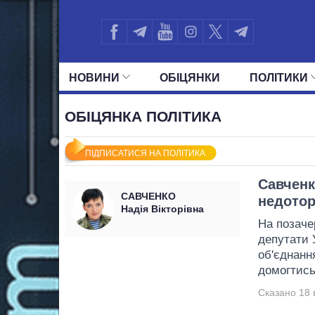
НОВИНИ
ОБIЦЯНКИ
ПОЛIТИКИ
УСІ ПОЛІТИКИ
ПРЕЗИДЕНТ І ОФ
ОБІЦЯНКА ПОЛІТИКА
ПІДПИСАТИСЯ НА ПОЛІТИКА
Савченк
САВЧЕНКО
недотор
Надія Вікторівна
На позаче
депутати У
об'єднанн
домогтись
Сказано 18 