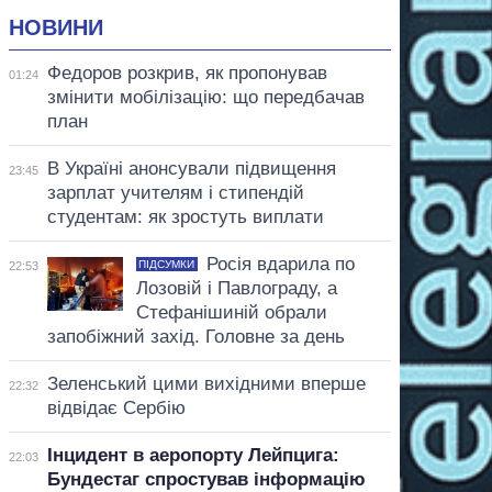
НОВИНИ
Федоров розкрив, як пропонував
01:24
змінити мобілізацію: що передбачав
план
В Україні анонсували підвищення
23:45
зарплат учителям і стипендій
студентам: як зростуть виплати
Росія вдарила по
ПІДСУМКИ
22:53
Лозовій і Павлограду, а
Стефанішиній обрали
запобіжний захід. Головне за день
Зеленський цими вихідними вперше
22:32
відвідає Сербію
Інцидент в аеропорту Лейпцига:
22:03
Бундестаг спростував інформацію