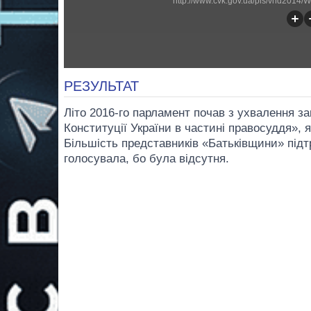
http://www.cvk.gov.ua/pls/vnd2014
РЕЗУЛЬТАТ
Літо 2016-го парламент почав з ухвалення з
Конституції України в частині правосуддя», 
Більшість представників «Батьківщини» підт
голосувала, бо була відсутня.