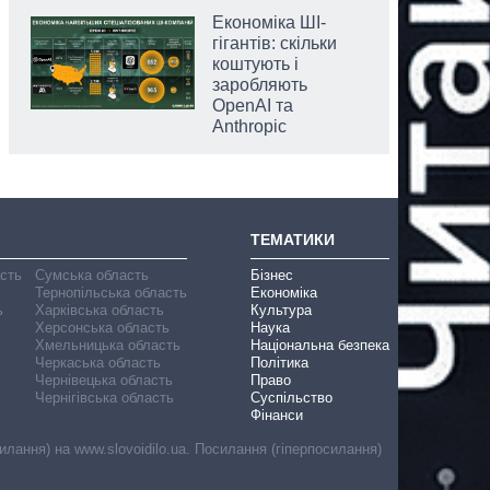
Економіка ШІ-
гігантів: скільки
коштують і
заробляють
OpenAI та
Anthropic
ТЕМАТИКИ
асть
Сумська область
Бізнес
Тернопільська область
Економіка
ь
Харківська область
Культура
Херсонська область
Наука
Хмельницька область
Національна безпека
Черкаська область
Політика
Чернівецька область
Право
Чернігівська область
Суспільство
Фінанси
лання) на www.slovoidilo.ua. Посилання (гіперпосилання)