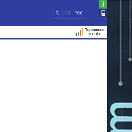
УКР
РОС
Порівняння
політиків
ЦІЙ
МЕРИ МІСТ
ВСІ ПЕРСОНИ