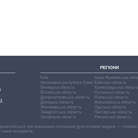
Вісім масованих
ударів по Україні
за літо: Київ та
область стали
головною ціллю
рф
РЕГІОНИ
Київ
Івано-Франківська обл
Автономна республіка Крим
Київська область
Вінницька область
Кіровоградська област
В
Волинська область
Луганська область
Дніпропетровська область
Львівська область
Й
Донецька область
Миколаївська область
Житомирська область
Одеська область
Закарпатська область
Полтавська область
Запорізька область
Рівненська область
 дозволяється при вказуванні посилання (для інтернет-видань — гіперпоси
стання матеріалів.