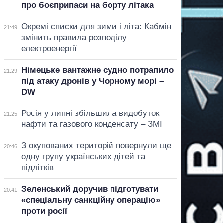
про боєприпаси на борту літака
Окремі списки для зими і літа: Кабмін
21:49
змінить правила розподілу
електроенергії
Німецьке вантажне судно потрапило
21:29
під атаку дронів у Чорному морі –
DW
Росія у липні збільшила видобуток
21:25
нафти та газового конденсату – ЗМІ
З окупованих територій повернули ще
20:46
одну групу українських дітей та
підлітків
Зеленський доручив підготувати
20:41
«спеціальну санкційну операцію»
проти росії