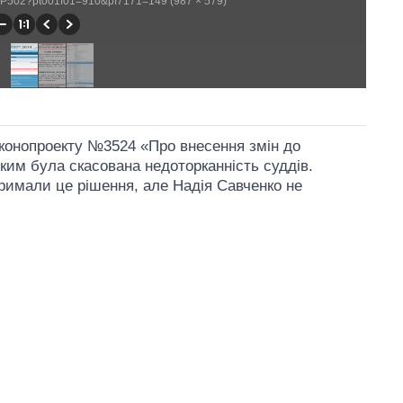
/WP502?pt001f01=910&pf7171=149 (987 × 579)
аконопроекту №3524 «Про внесення змін до
яким була скасована недоторканність суддів.
римали це рішення, але Надія Савченко не