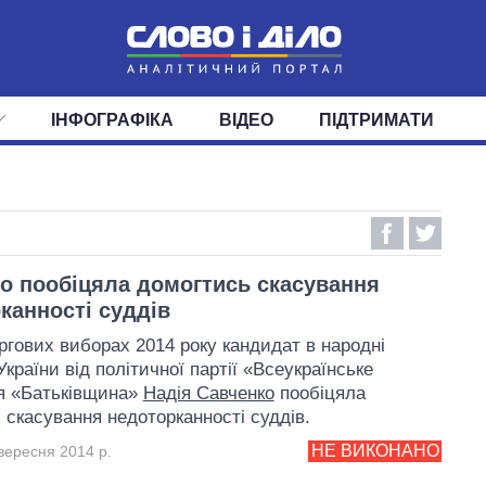
ІНФОГРАФІКА
ВІДЕО
ПІДТРИМАТИ
ІС
СТРІЧКА
ВЕРХОВНА РАДА
ПОДІЇ
СТАТТІ
КАБІНЕТ МІНІСТРІВ
ДУМКИ
ОГЛЯДИ
ГОЛОВИ ОБЛАДМІНІСТРА
ДАЙДЖЕСТИ
ПОЛІТИКА
ДЕПУТАТИ
ЕКОНОМІКА
КОМІТЕТИ
СУСПІЛЬСТВО
ФРАКЦІЇ
ОКРУГИ
СВІТ
о пообіцяла домогтись скасування
канності суддів
ргових виборах 2014 року кандидат в народні
країни від політичної партії «Всеукраїнське
я «Батьківщина»
Надія Савченко
пообіцяла
 скасування недоторканності суддів.
НЕ ВИКОНАНО
вересня 2014 р.