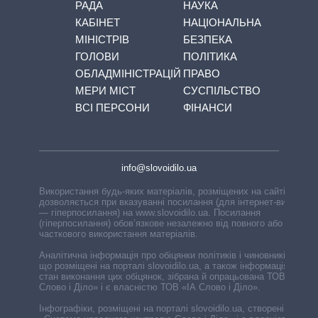
РАДА
НАУКА
КАБІНЕТ
НАЦІОНАЛЬНА
МІНІСТРІВ
БЕЗПЕКА
ГОЛОВИ
ПОЛІТИКА
ОБЛАДМІНІСТРАЦІЙ
ПРАВО
МЕРИ МІСТ
СУСПІЛЬСТВО
ВСІ ПЕРСОНИ
ФІНАНСИ
info@slovoidilo.ua
Використання будь-яких матеріалів, розміщених на сайті,
дозволяється при вказуванні посилання (для інтернет-видань
— гіперпосилання) на www.slovoidilo.ua. Посилання
(гіперпосилання) обов’язкове незалежно від повного або
часткового використання матеріалів.
Аналітична інформація про обіцянки політиків і чиновників,
що розміщені на порталі slovoidilo.ua, а також інформація про
стан виконання цих обіцянок, зібрана й опрацьована ТОВ «ІА
Слово і Діло» і є власністю ТОВ «ІА Слово і Діло».
Інфографіки, розміщені на порталі slovoidilo.ua, створені ГО