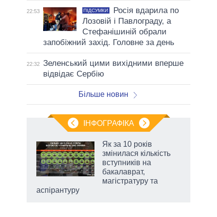
Росія вдарила по
ПІДСУМКИ
22:53
Лозовій і Павлограду, а
Стефанішиній обрали
запобіжний захід. Головне за день
Зеленський цими вихідними вперше
22:32
відвідає Сербію
Більше новин
ІНФОГРАФІКА
и на
Як за 10 років
змінилася кількість
а
вступників на
бакалаврат,
магістратуру та
аспірантуру