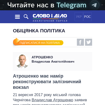
УКР
РОС
НОВИНИ
ОБІЦЯНКА ПОЛІТИКА
ОБIЦЯНКИ
СТРІЧКА
ПОЛІТИКА
ПІДПИСАТИСЯ НА ПОЛІТИКА
ПОДІЇ
ЕКОНОМІКА
ПОЛIТИКИ
СТАТТІ
СУСПІЛЬСТВО
АТРОШЕНКО
ІНФОГРАФІКА
ДУМКИ
СВІТ
УСІ ПОЛІТИКИ
Владислав Анатолійович
ОГЛЯДИ
ПРЕЗИДЕНТ І ОФІС
ВІДЕО
ДАЙДЖЕСТИ
ВЕРХОВНА РАДА
Атрошенко має намір
ПІДТРИМАТИ
реконструювати залізничний
КАБІНЕТ МІНІСТРІВ
вокзал
ГОЛОВИ ОБЛАДМІНІСТРАЦІЙ
ПОРІВНЯННЯ ПОЛІТИКІВ
21 вересня 2017 року міський голова
МЕРИ МІСТ
Чернігова
Владислав Атрошенко
заявив
ВСІ ПЕРСОНИ