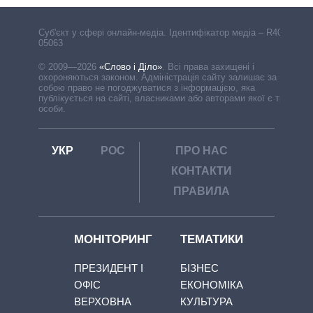
Cуб'єкт у сфері онлайн-медіа. Ідентифікатор медіа – R40-
05063
© 2009—2026
«Слово і Діло»
.
Всі права захищені і
охороняються законом. Адміністрація сайту залишає за
собою право не погоджуватися з інформацією, яка
публікується на сайті, власниками або авторами якої є треті
особи.
УКР
РОС
ПРО НАС
КОНТАКТИ
ПРАВИЛА
МОНІТОРИНГ
ТЕМАТИКИ
ПРЕЗИДЕНТ І
БІЗНЕС
ОФІС
ЕКОНОМІКА
ВЕРХОВНА
КУЛЬТУРА