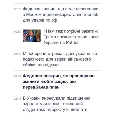
Федоров заявив, що веде переговори
03:56
з Маском щодо використання Starlink
для ударів по рф
«Нам теж потрібні ракети»:
02:59
Трамп прокоментував запит
України на Patriot
Міноборони отримає дані українців з
01:59
податкової для звірки військового
обліку: що відомо
Федоров розкрив, як пропонував
01:24
змінити мобілізацію: що
передбачав план
В Україні анонсували підвищення
23:45
зарплат учителям і стипендій
студентам: як зростуть виплати