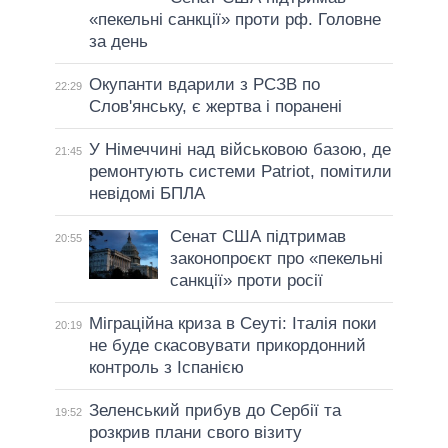
«пекельні санкції» проти рф. Головне
за день
Окупанти вдарили з РСЗВ по
22:29
Слов'янську, є жертва і поранені
У Німеччині над військовою базою, де
21:45
ремонтують системи Patriot, помітили
невідомі БПЛА
Сенат США підтримав
20:55
законопроєкт про «пекельні
санкції» проти росії
Міграційна криза в Сеуті: Італія поки
20:19
не буде скасовувати прикордонний
контроль з Іспанією
Зеленський прибув до Сербії та
19:52
розкрив плани свого візиту