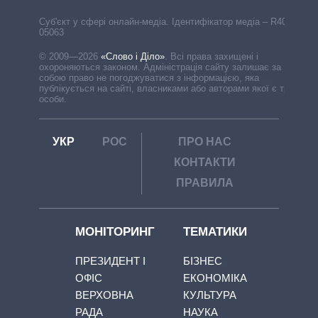
Cуб'єкт у сфері онлайн-медіа. Ідентифікатор медіа – R40-
05063
© 2009—2026
«Слово і Діло»
.
Всі права захищені і
охороняються законом. Адміністрація сайту залишає за
собою право не погоджуватися з інформацією, яка
публікується на сайті, власниками або авторами якої є треті
особи.
УКР
РОС
ПРО НАС
КОНТАКТИ
ПРАВИЛА
МОНІТОРИНГ
ТЕМАТИКИ
ПРЕЗИДЕНТ І
БІЗНЕС
ОФІС
ЕКОНОМІКА
ВЕРХОВНА
КУЛЬТУРА
РАДА
НАУКА