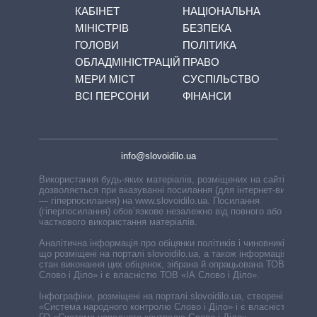
КАБІНЕТ
НАЦІОНАЛЬНА
МІНІСТРІВ
БЕЗПЕКА
ГОЛОВИ
ПОЛІТИКА
ОБЛАДМІНІСТРАЦІЙ
ПРАВО
МЕРИ МІСТ
СУСПІЛЬСТВО
ВСІ ПЕРСОНИ
ФІНАНСИ
info@slovoidilo.ua
Використання будь-яких матеріалів, розміщених на сайті,
дозволяється при вказуванні посилання (для інтернет-видань
— гіперпосилання) на www.slovoidilo.ua. Посилання
(гіперпосилання) обов’язкове незалежно від повного або
часткового використання матеріалів.
Аналітична інформація про обіцянки політиків і чиновників,
що розміщені на порталі slovoidilo.ua, а також інформація про
стан виконання цих обіцянок, зібрана й опрацьована ТОВ «ІА
Слово і Діло» і є власністю ТОВ «ІА Слово і Діло».
Інфографіки, розміщені на порталі slovoidilo.ua, створені ГО
«Система народного контролю Слово і Діло» і є власністю