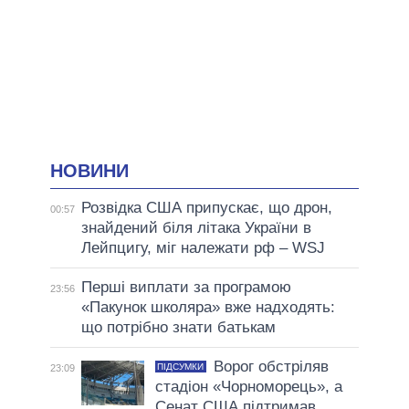
НОВИНИ
Розвідка США припускає, що дрон,
00:57
знайдений біля літака України в
Лейпцигу, міг належати рф – WSJ
Перші виплати за програмою
23:56
«Пакунок школяра» вже надходять:
що потрібно знати батькам
Ворог обстріляв
ПІДСУМКИ
23:09
стадіон «Чорноморець», а
Сенат США підтримав