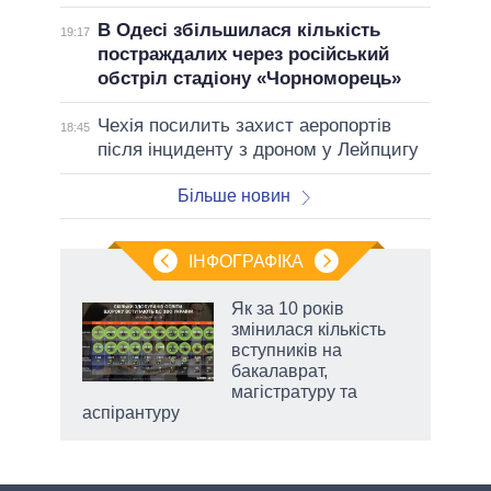
В Одесі збільшилася кількість
19:17
постраждалих через російський
обстріл стадіону «Чорноморець»
Чехія посилить захист аеропортів
18:45
після інциденту з дроном у Лейпцигу
Більше новин
ІНФОГРАФІКА
жет
Як за 10 років
змінилася кількість
ків
вступників на
бакалаврат,
магістратуру та
аспірантуру