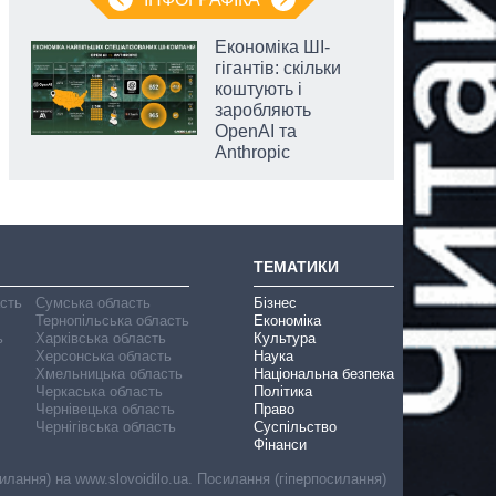
Економіка ШІ-
гігантів: скільки
коштують і
заробляють
OpenAI та
Anthropic
ТЕМАТИКИ
асть
Сумська область
Бізнес
Тернопільська область
Економіка
ь
Харківська область
Культура
Херсонська область
Наука
Хмельницька область
Національна безпека
Черкаська область
Політика
Чернівецька область
Право
Чернігівська область
Суспільство
Фінанси
лання) на www.slovoidilo.ua. Посилання (гіперпосилання)