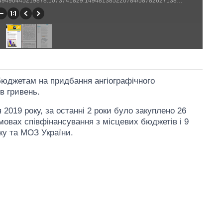
https://www.facebook.com/volodymyrgroysman/photos/a.149490445219878.1073741829.149481385220784/587826271386291/?type=3&theater (1033 × 1292)
юджетам на придбання ангіографічного
в гривень.
 2019 року, за останні 2 роки було закуплено 26
мовах співфінансування з місцевих бюджетів і 9
нку та МОЗ України.