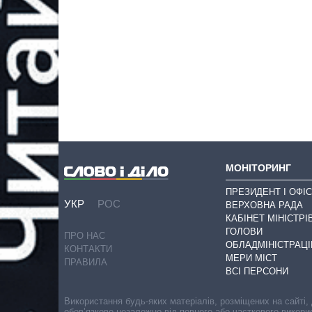
МОНІТОРИНГ
ПРЕЗИДЕНТ І ОФІС
УКР
РОС
ВЕРХОВНА РАДА
КАБІНЕТ МІНІСТРІ
ГОЛОВИ
ПРО НАС
ОБЛАДМІНІСТРАЦІ
КОНТАКТИ
МЕРИ МІСТ
ПРАВИЛА
ВСІ ПЕРСОНИ
Використання будь-яких матеріалів, розміщених на сайті,
обов’язкове незалежно від повного або часткового викори