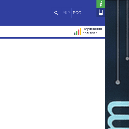
УКР
РОС
Порівняння
політиків
ЦІЙ
МЕРИ МІСТ
ВСІ ПЕРСОНИ