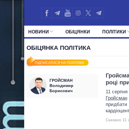
НОВИНИ
ОБIЦЯНКИ
ПОЛIТИКИ
УСІ ПОЛІТИКИ
ПРЕЗИДЕНТ І ОФ
ОБІЦЯНКА ПОЛІТИКА
ПІДПИСАТИСЯ НА ПОЛІТИКА
Гройсма
ГРОЙСМАН
році пр
Володимир
Борисович
11 серпня
Гройсман
придбати 
кардіоцент
Сказано 11 