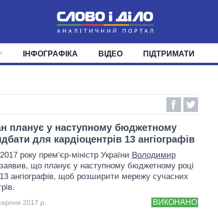
ІНФОГРАФІКА
ВІДЕО
ПІДТРИМАТИ
ІС
СТРІЧКА
ВЕРХОВНА РАДА
ПОДІЇ
СТАТТІ
КАБІНЕТ МІНІСТРІВ
ДУМКИ
ОГЛЯДИ
ГОЛОВИ ОБЛАДМІНІСТРА
ДАЙДЖЕСТИ
ПОЛІТИКА
ДЕПУТАТИ
ЕКОНОМІКА
КОМІТЕТИ
СУСПІЛЬСТВО
ФРАКЦІЇ
ОКРУГИ
СВІТ
н планує у наступному бюджетному
идбати для кардіоцентрів 13 ангіографів
 2017 року прем’єр-міністр України
Володимир
заявив, що планує у наступному бюджетному році
13 ангіографів, щоб розширити мережу сучасних
рів.
ВИКОНАНО
серпня 2017 р.