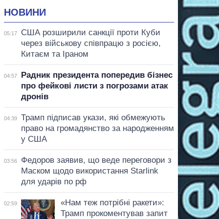
НОВИНИ
США розширили санкції проти Куби
05:17
через військову співпрацю з росією,
Китаєм та Іраном
Радник президента попередив бізнес
04:57
про фейкові листи з погрозами атак
дронів
Трамп підписав укази, які обмежують
04:39
право на громадянство за народженням
у США
Федоров заявив, що веде переговори з
03:56
Маском щодо використання Starlink
для ударів по рф
«Нам теж потрібні ракети»:
02:59
Трамп прокоментував запит