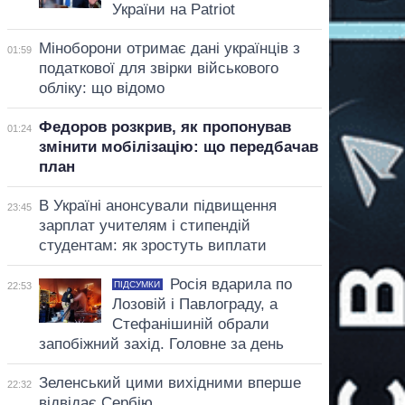
України на Patriot
Міноборони отримає дані українців з
01:59
податкової для звірки військового
обліку: що відомо
Федоров розкрив, як пропонував
01:24
змінити мобілізацію: що передбачав
план
В Україні анонсували підвищення
23:45
зарплат учителям і стипендій
студентам: як зростуть виплати
Росія вдарила по
ПІДСУМКИ
22:53
Лозовій і Павлограду, а
Стефанішиній обрали
запобіжний захід. Головне за день
Зеленський цими вихідними вперше
22:32
відвідає Сербію