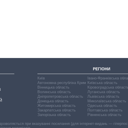
Скільки картоплі
вирощували в
Україні до і під час
великої війни
РЕГІОНИ
Київ
Івано-Франківська обл
Автономна республіка Крим
Київська область
Вінницька область
Кіровоградська област
В
Волинська область
Луганська область
Дніпропетровська область
Львівська область
Й
Донецька область
Миколаївська область
Житомирська область
Одеська область
Закарпатська область
Полтавська область
Запорізька область
Рівненська область
 дозволяється при вказуванні посилання (для інтернет-видань — гіперпоси
стання матеріалів.