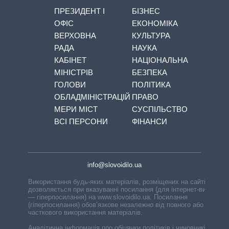
ПРЕЗИДЕНТ І
БІЗНЕС
ОФІС
ЕКОНОМІКА
ВЕРХОВНА
КУЛЬТУРА
РАДА
НАУКА
КАБІНЕТ
НАЦІОНАЛЬНА
МІНІСТРІВ
БЕЗПЕКА
ГОЛОВИ
ПОЛІТИКА
ОБЛАДМІНІСТРАЦІЙ
ПРАВО
МЕРИ МІСТ
СУСПІЛЬСТВО
ВСІ ПЕРСОНИ
ФІНАНСИ
info@slovoidilo.ua
Використання будь-яких матеріалів, розміщених на сайті,
дозволяється при вказуванні посилання (для інтернет-видань
— гіперпосилання) на www.slovoidilo.ua. Посилання
(гіперпосилання) обов’язкове незалежно від повного або
часткового використання матеріалів.
Аналітична інформація про обіцянки політиків і чиновників,