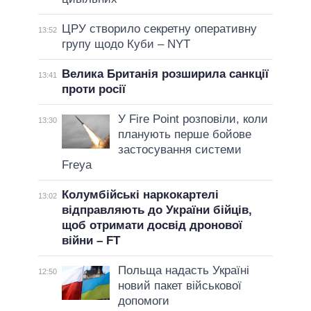
ЦРУ створило секретну оперативну
13:52
групу щодо Куби – NYT
Велика Британія розширила санкції
13:41
проти росії
У Fire Point розповіли, коли
13:30
планують перше бойове
застосування системи
Freya
Колумбійські наркокартелі
13:02
відправляють до України бійців,
щоб отримати досвід дронової
війни – FT
Польща надасть Україні
12:50
новий пакет військової
допомоги