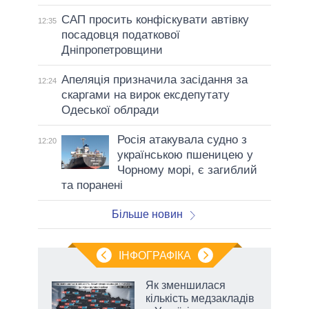
САП просить конфіскувати автівку
12:35
посадовця податкової
Дніпропетровщини
Апеляція призначила засідання за
12:24
скаргами на вирок ексдепутату
Одеської облради
Росія атакувала судно з
12:20
українською пшеницею у
Чорному морі, є загиблий
та поранені
Більше новин
ІНФОГРАФІКА
нтів:
Як зменшилася
 і
кількість медзакладів