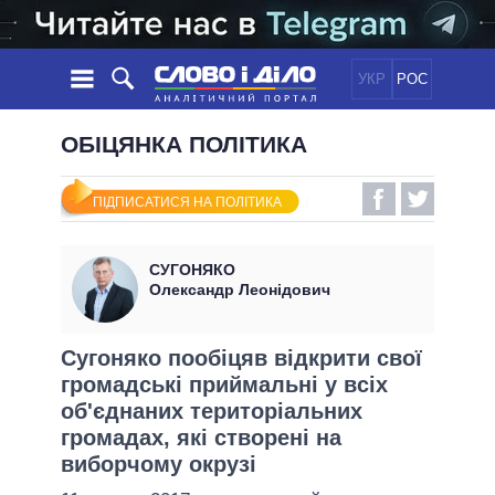
УКР
РОС
НОВИНИ
ОБІЦЯНКА ПОЛІТИКА
ОБIЦЯНКИ
СТРІЧКА
ПОЛІТИКА
ПІДПИСАТИСЯ НА ПОЛІТИКА
ПОДІЇ
ЕКОНОМІКА
ПОЛIТИКИ
СТАТТІ
СУСПІЛЬСТВО
СУГОНЯКО
ІНФОГРАФІКА
ДУМКИ
СВІТ
УСІ ПОЛІТИКИ
Олександр Леонідович
ОГЛЯДИ
ПРЕЗИДЕНТ І ОФІС
ВІДЕО
ДАЙДЖЕСТИ
ВЕРХОВНА РАДА
Сугоняко пообіцяв відкрити свої
ПІДТРИМАТИ
громадські приймальні у всіх
КАБІНЕТ МІНІСТРІВ
об'єднаних територіальних
ГОЛОВИ ОБЛАДМІНІСТРАЦІЙ
ПОРІВНЯННЯ ПОЛІТИКІВ
громадах, які створені на
МЕРИ МІСТ
виборчому окрузі
ВСІ ПЕРСОНИ