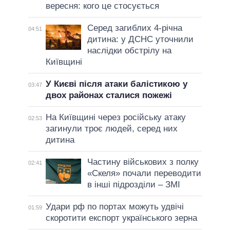
вересня: кого це стосується
Серед загиблих 4-річна
04:51
дитина: у ДСНС уточнили
наслідки обстрілу на
Київщині
У Києві після атаки балістикою у
03:47
двох районах сталися пожежі
На Київщині через російську атаку
02:53
загинули троє людей, серед них
дитина
Частину військових з полку
02:41
«Скеля» почали переводити
в інші підрозділи – ЗМІ
Удари рф по портах можуть удвічі
01:59
скоротити експорт українського зерна