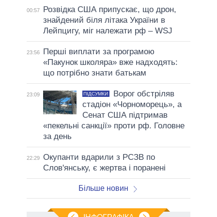
Розвідка США припускає, що дрон,
00:57
знайдений біля літака України в
Лейпцигу, міг належати рф – WSJ
Перші виплати за програмою
23:56
«Пакунок школяра» вже надходять:
що потрібно знати батькам
Ворог обстріляв
ПІДСУМКИ
23:09
стадіон «Чорноморець», а
Сенат США підтримав
«пекельні санкції» проти рф. Головне
за день
Окупанти вдарили з РСЗВ по
22:29
Слов'янську, є жертва і поранені
Більше новин