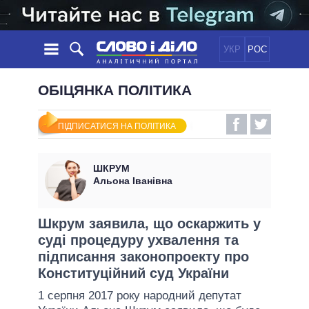
УКР
РОС
НОВИНИ
ОБІЦЯНКА ПОЛІТИКА
ОБIЦЯНКИ
СТРІЧКА
ПОЛІТИКА
ПІДПИСАТИСЯ НА ПОЛІТИКА
ПОДІЇ
ЕКОНОМІКА
ПОЛIТИКИ
СТАТТІ
СУСПІЛЬСТВО
ШКРУМ
ІНФОГРАФІКА
ДУМКИ
СВІТ
УСІ ПОЛІТИКИ
Альона Іванівна
ОГЛЯДИ
ПРЕЗИДЕНТ І ОФІС
ВІДЕО
ДАЙДЖЕСТИ
ВЕРХОВНА РАДА
Шкрум заявила, що оскаржить у
ПІДТРИМАТИ
суді процедуру ухвалення та
КАБІНЕТ МІНІСТРІВ
підписання законопроекту про
ГОЛОВИ ОБЛАДМІНІСТРАЦІЙ
ПОРІВНЯННЯ ПОЛІТИКІВ
Конституційний суд України
МЕРИ МІСТ
1 серпня 2017 року народний депутат
ВСІ ПЕРСОНИ