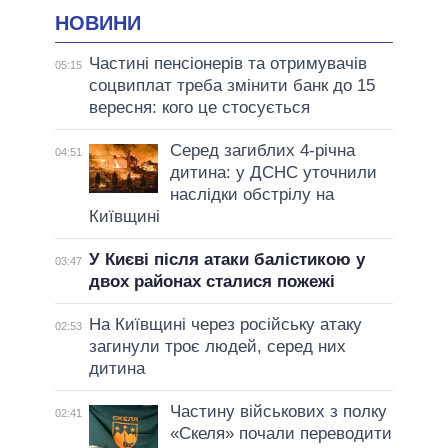
НОВИНИ
Частині пенсіонерів та отримувачів
05:15
соцвиплат треба змінити банк до 15
вересня: кого це стосується
Серед загиблих 4-річна
04:51
дитина: у ДСНС уточнили
наслідки обстрілу на
Київщині
У Києві після атаки балістикою у
03:47
двох районах сталися пожежі
На Київщині через російську атаку
02:53
загинули троє людей, серед них
дитина
Частину військових з полку
02:41
«Скеля» почали переводити