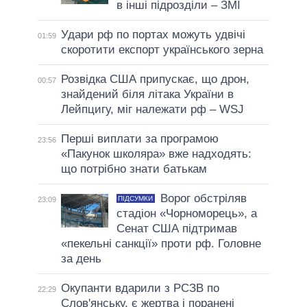
в інші підрозділи – ЗМІ
Удари рф по портах можуть удвічі
01:59
скоротити експорт українського зерна
Розвідка США припускає, що дрон,
00:57
знайдений біля літака України в
Лейпцигу, міг належати рф – WSJ
Перші виплати за програмою
23:56
«Пакунок школяра» вже надходять:
що потрібно знати батькам
Ворог обстріляв
ПІДСУМКИ
23:09
стадіон «Чорноморець», а
Сенат США підтримав
«пекельні санкції» проти рф. Головне
за день
Окупанти вдарили з РСЗВ по
22:29
Слов'янську, є жертва і поранені