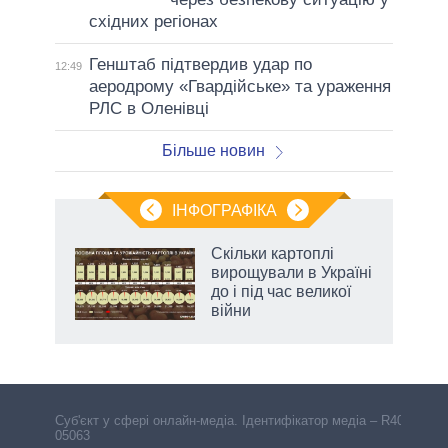
східних регіонах
Генштаб підтвердив удар по
12:49
аеродрому «Гвардійське» та ураження
РЛС в Оленівці
Більше новин
ІНФОГРАФІКА
Скільки картоплі
 за
вирощували в Україні
асть
до і під час великої
війни
аспі
Cуб'єкт у сфері онлайн-медіа. Ідентифікатор медіа – R40-
05063