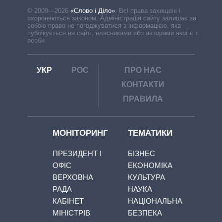
© 2009—2026
«Слово і Діло»
.
Всі права захищені і
охороняються законом. Адміністрація сайту залишає за
собою право не погоджуватися з інформацією, яка
публікується на сайті, власниками або авторами якої є треті
особи.
УКР
РОС
ПРО НАС
КОНТАКТИ
ПРАВИЛА
МОНІТОРИНГ
ТЕМАТИКИ
ПРЕЗИДЕНТ І
БІЗНЕС
ОФІС
ЕКОНОМІКА
ВЕРХОВНА
КУЛЬТУРА
РАДА
НАУКА
КАБІНЕТ
НАЦІОНАЛЬНА
МІНІСТРІВ
БЕЗПЕКА