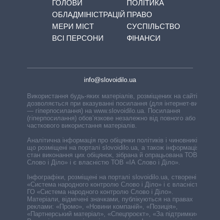
ГОЛОВИ
ПОЛІТИКА
ОБЛАДМІНІСТРАЦІЙ
ПРАВО
МЕРИ МІСТ
СУСПІЛЬСТВО
ВСІ ПЕРСОНИ
ФІНАНСИ
info@slovoidilo.ua
Використання будь-яких матеріалів, розміщених на сайті,
дозволяється при вказуванні посилання (для інтернет-видань
— гіперпосилання) на www.slovoidilo.ua. Посилання
(гіперпосилання) обов’язкове незалежно від повного або
часткового використання матеріалів.
Аналітична інформація про обіцянки політиків і чиновників,
що розміщені на порталі slovoidilo.ua, а також інформація про
стан виконання цих обіцянок, зібрана й опрацьована ТОВ «ІА
Слово і Діло» і є власністю ТОВ «ІА Слово і Діло».
Інфографіки, розміщені на порталі slovoidilo.ua, створені ГО
«Система народного контролю Слово і Діло» і є власністю
ГО «Система народного контролю Слово і Діло».
Матеріали, відмічені значками, публікуються на правах
реклами: «Промо», «Новини компаній», «Позиція»,
«Партнерський матеріал», «Спецпроєкт», «За підтримки».