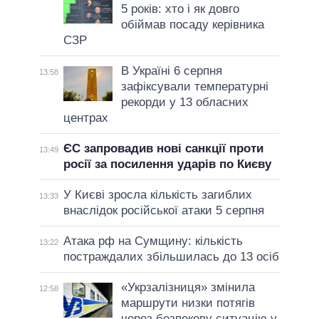
5 років: хто і як довго
обіймав посаду керівника
СЗР
В Україні 6 серпня
13:58
зафіксували температурні
рекорди у 13 обласних
центрах
ЄС запровадив нові санкції проти
13:49
росії за посилення ударів по Києву
У Києві зросла кількість загиблих
13:33
внаслідок російської атаки 5 серпня
Атака рф на Сумщину: кількість
13:22
постраждалих збільшилась до 13 осіб
«Укрзалізниця» змінила
12:58
маршрути низки потягів
через безпекову ситуацію у