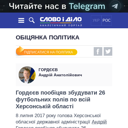
УКР
РОС
НОВИНИ
ОБІЦЯНКА ПОЛІТИКА
ОБIЦЯНКИ
СТРІЧКА
ПОЛІТИКА
ПІДПИСАТИСЯ НА ПОЛІТИКА
ПОДІЇ
ЕКОНОМІКА
ПОЛIТИКИ
СТАТТІ
СУСПІЛЬСТВО
ГОРДЄЄВ
ІНФОГРАФІКА
ДУМКИ
СВІТ
УСІ ПОЛІТИКИ
Андрій Анатолійович
ОГЛЯДИ
ПРЕЗИДЕНТ І ОФІС
ВІДЕО
ДАЙДЖЕСТИ
ВЕРХОВНА РАДА
Гордєєв пообіцяв збудувати 26
ПІДТРИМАТИ
футбольних полів по всій
КАБІНЕТ МІНІСТРІВ
Херсонській області
ГОЛОВИ ОБЛАДМІНІСТРАЦІЙ
ПОРІВНЯННЯ ПОЛІТИКІВ
8 липня 2017 року голова Херсонської
МЕРИ МІСТ
обласної державної адміністрації
Андрій
ВСІ ПЕРСОНИ