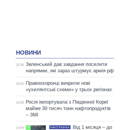
НОВИНИ
Зеленський дав завдання посилити
15:36
напрямки, які зараз штурмує армія рф
Правоохоронці викрили нові
15:00
«ухилянтські схеми» у трьох регіонах
Росія імпортувала з Південної Кореї
14:58
майже 30 тисяч тонн нафтопродуктів
– ЗМІ
Від 1 місяця – до
ІНФОГРАФІКА
14:44