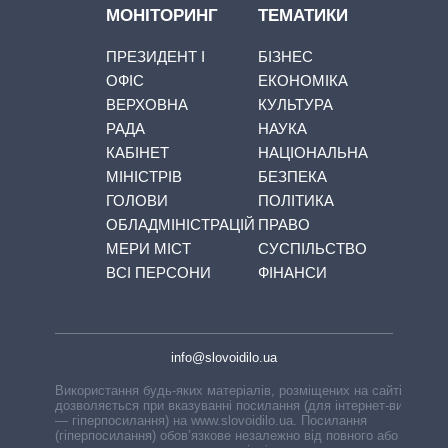
МОНІТОРИНГ
ТЕМАТИКИ
ПРЕЗИДЕНТ І
БІЗНЕС
ОФІС
ЕКОНОМІКА
ВЕРХОВНА
КУЛЬТУРА
РАДА
НАУКА
КАБІНЕТ
НАЦІОНАЛЬНА
МІНІСТРІВ
БЕЗПЕКА
ГОЛОВИ
ПОЛІТИКА
ОБЛАДМІНІСТРАЦІЙ
ПРАВО
МЕРИ МІСТ
СУСПІЛЬСТВО
ВСІ ПЕРСОНИ
ФІНАНСИ
info@slovoidilo.ua
Використання будь-яких матеріалів, розміщених на сайті,
дозволяється при вказуванні посилання (для інтернет-видань
— гіперпосилання) на www.slovoidilo.ua. Посилання
(гіперпосилання) обов’язкове незалежно від повного або