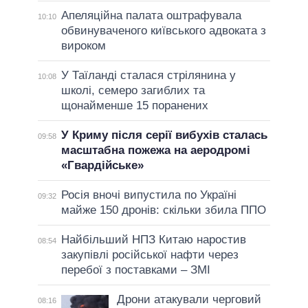
Апеляційна палата оштрафувала
10:10
обвинуваченого київського адвоката з
вироком
У Таїланді сталася стрілянина у
10:08
школі, семеро загиблих та
щонайменше 15 поранених
У Криму після серії вибухів сталась
09:58
масштабна пожежа на аеродромі
«Гвардійське»
Росія вночі випустила по Україні
09:32
майже 150 дронів: скільки збила ППО
Найбільший НПЗ Китаю наростив
08:54
закупівлі російської нафти через
перебої з поставками – ЗМІ
Дрони атакували черговий
08:16