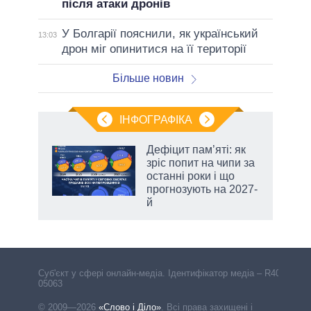
після атаки дронів
У Болгарії пояснили, як український
13:03
дрон міг опинитися на її території
Більше новин
ІНФОГРАФІКА
Дефіцит пам’яті: як
ть
зріс попит на чипи за
останні роки і що
прогнозують на 2027-
й
Cуб'єкт у сфері онлайн-медіа. Ідентифікатор медіа – R40-
05063
© 2009—2026
«Слово і Діло»
.
Всі права захищені і