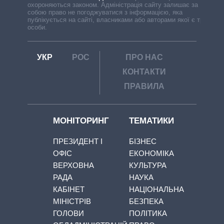
охороняються законом. Адміністрація сайту залишає за
собою право не погоджуватися з інформацією, яка
публікується на сайті, власниками або авторами якої є треті
особи.
УКР
РОС
ПРО НАС
КОНТАКТИ
ПРАВИЛА
МОНІТОРИНГ
ТЕМАТИКИ
ПРЕЗИДЕНТ І
БІЗНЕС
ОФІС
ЕКОНОМІКА
ВЕРХОВНА
КУЛЬТУРА
РАДА
НАУКА
КАБІНЕТ
НАЦІОНАЛЬНА
МІНІСТРІВ
БЕЗПЕКА
ГОЛОВИ
ПОЛІТИКА