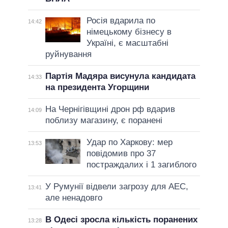
Росія вдарила по
14:42
німецькому бізнесу в
Україні, є масштабні
руйнування
Партія Мадяра висунула кандидата
14:33
на президента Угорщини
На Чернігівщині дрон рф вдарив
14:09
поблизу магазину, є поранені
Удар по Харкову: мер
13:53
повідомив про 37
постраждалих і 1 загиблого
У Румунії відвели загрозу для АЕС,
13:41
але ненадовго
В Одесі зросла кількість поранених
13:28