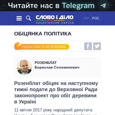
УКР
РОС
НОВИНИ
ОБІЦЯНКА ПОЛІТИКА
ОБIЦЯНКИ
СТРІЧКА
ПОЛІТИКА
ПІДПИСАТИСЯ НА ПОЛІТИКА
ПОДІЇ
ЕКОНОМІКА
ПОЛIТИКИ
СТАТТІ
СУСПІЛЬСТВО
РОЗЕНБЛАТ
ІНФОГРАФІКА
ДУМКИ
СВІТ
УСІ ПОЛІТИКИ
Борислав Соломонович
ОГЛЯДИ
ПРЕЗИДЕНТ І ОФІС
ВІДЕО
ДАЙДЖЕСТИ
ВЕРХОВНА РАДА
Розенблат обіцяє на наступному
ПІДТРИМАТИ
тижні подати до Верховної Ради
КАБІНЕТ МІНІСТРІВ
законопроект про обіг деревини
ГОЛОВИ ОБЛАДМІНІСТРАЦІЙ
ПОРІВНЯННЯ ПОЛІТИКІВ
в Україні
МЕРИ МІСТ
11 квітня 2017 року народний депутата
ВСІ ПЕРСОНИ