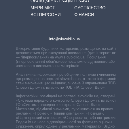
ОБЛАДМІНІСТРАЦІЙ
ПРАВО
МЕРИ МІСТ
СУСПІЛЬСТВО
ВСІ ПЕРСОНИ
ФІНАНСИ
info@slovoidilo.ua
Використання будь-яких матеріалів, розміщених на сайті,
дозволяється при вказуванні посилання (для інтернет-видань
— гіперпосилання) на www.slovoidilo.ua. Посилання
(гіперпосилання) обов’язкове незалежно від повного або
часткового використання матеріалів.
Аналітична інформація про обіцянки політиків і чиновників,
що розміщені на порталі slovoidilo.ua, а також інформація про
стан виконання цих обіцянок, зібрана й опрацьована ТОВ «ІА
Слово і Діло» і є власністю ТОВ «ІА Слово і Діло».
Інфографіки, розміщені на порталі slovoidilo.ua, створені ГО
«Система народного контролю Слово і Діло» і є власністю
ГО «Система народного контролю Слово і Діло».
Матеріали, відмічені значками, публікуються на правах
реклами: «Промо», «Новини компаній», «Позиція»,
«Партнерський матеріал», «Спецпроєкт», «За підтримки».
Редакція не несе відповідальності за факти та оціночні
судження, оприлюднені у рекламних матеріалах. Згідно з