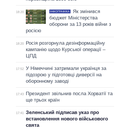
Як змінився
ІНФОГРАФІКА
18:20
бюджет Міністерства
оборони за 13 років війни з
росією
Росія розгорнула дезінформаційну
18:20
кампанію щодо Курської операції –
ЦПД
У Німеччині затримали українця за
17:52
підозрою у підготовці диверсії на
оборонному заводі
Президент звільнив посла Хорватії та
17:43
ще трьох країн
Зеленський підписав указ про
17:41
встановлення нового військового
свята