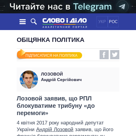
УКР
РОС
НОВИНИ
ОБІЦЯНКА ПОЛІТИКА
ОБIЦЯНКИ
СТРІЧКА
ПОЛІТИКА
ПІДПИСАТИСЯ НА ПОЛІТИКА
ПОДІЇ
ЕКОНОМІКА
ПОЛIТИКИ
СТАТТІ
СУСПІЛЬСТВО
ЛОЗОВОЙ
ІНФОГРАФІКА
ДУМКИ
СВІТ
УСІ ПОЛІТИКИ
Андрій Сергійович
ОГЛЯДИ
ПРЕЗИДЕНТ І ОФІС
ВІДЕО
ДАЙДЖЕСТИ
ВЕРХОВНА РАДА
Лозовой заявив, що РПЛ
ПІДТРИМАТИ
блокуватиме трибуну «до
КАБІНЕТ МІНІСТРІВ
перемоги»
ГОЛОВИ ОБЛАДМІНІСТРАЦІЙ
ПОРІВНЯННЯ ПОЛІТИКІВ
4 квітня 2017 року народний депутат
МЕРИ МІСТ
України
Андрій Лозовой
заявив, що його
ВСІ ПЕРСОНИ