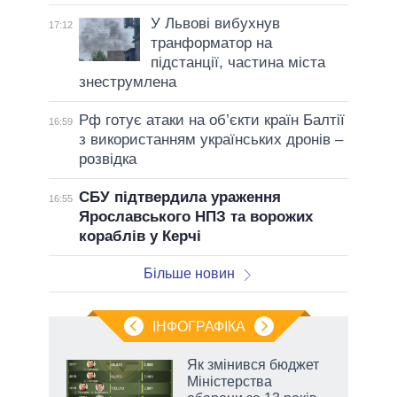
У Львові вибухнув
17:12
транформатор на
підстанції, частина міста
знеструмлена
Рф готує атаки на об’єкти країн Балтії
16:59
з використанням українських дронів –
розвідка
СБУ підтвердила ураження
16:55
Ярославського НПЗ та ворожих
кораблів у Керчі
Більше новин
ІНФОГРАФІКА
Як змінився бюджет
ть
Міністерства