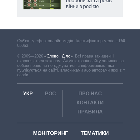
оборони за 13 років
війни з росією
Cуб'єкт у сфері онлайн-медіа. Ідентифікатор медіа – R40-
05063
© 2009—2026
«Слово і Діло»
.
Всі права захищені і
охороняються законом. Адміністрація сайту залишає за
собою право не погоджуватися з інформацією, яка
публікується на сайті, власниками або авторами якої є треті
особи.
УКР
РОС
ПРО НАС
КОНТАКТИ
ПРАВИЛА
МОНІТОРИНГ
ТЕМАТИКИ