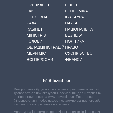
ПРЕЗИДЕНТ І
БІЗНЕС
ОФІС
ЕКОНОМІКА
ВЕРХОВНА
КУЛЬТУРА
РАДА
НАУКА
КАБІНЕТ
НАЦІОНАЛЬНА
МІНІСТРІВ
БЕЗПЕКА
ГОЛОВИ
ПОЛІТИКА
ОБЛАДМІНІСТРАЦІЙ
ПРАВО
МЕРИ МІСТ
СУСПІЛЬСТВО
ВСІ ПЕРСОНИ
ФІНАНСИ
info@slovoidilo.ua
Використання будь-яких матеріалів, розміщених на сайті,
дозволяється при вказуванні посилання (для інтернет-видань
— гіперпосилання) на www.slovoidilo.ua. Посилання
(гіперпосилання) обов’язкове незалежно від повного або
часткового використання матеріалів.
Аналітична інформація про обіцянки політиків і чиновників,