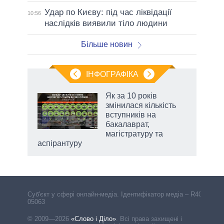
Удар по Києву: під час ліквідації
10:56
наслідків виявили тіло людини
Більше новин
ІНФОГРАФІКА
 як
Як за 10 років
и за
змінилася кількість
вступників на
2027-
бакалаврат,
магістратуру та
аспірантуру
Cуб'єкт у сфері онлайн-медіа. Ідентифікатор медіа – R40-
05063
© 2009—2026
«Слово і Діло»
.
Всі права захищені і