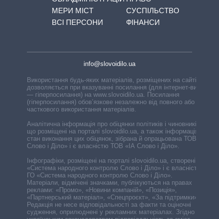
МЕРИ МІСТ
СУСПІЛЬСТВО
ВСІ ПЕРСОНИ
ФІНАНСИ
info@slovoidilo.ua
Використання будь-яких матеріалів, розміщених на сайті,
дозволяється при вказуванні посилання (для інтернет-видань
— гіперпосилання) на www.slovoidilo.ua. Посилання
(гіперпосилання) обов’язкове незалежно від повного або
часткового використання матеріалів.
Аналітична інформація про обіцянки політиків і чиновників,
що розміщені на порталі slovoidilo.ua, а також інформація про
стан виконання цих обіцянок, зібрана й опрацьована ТОВ «ІА
Слово і Діло» і є власністю ТОВ «ІА Слово і Діло».
Інфографіки, розміщені на порталі slovoidilo.ua, створені ГО
«Система народного контролю Слово і Діло» і є власністю
ГО «Система народного контролю Слово і Діло».
Матеріали, відмічені значками, публікуються на правах
реклами: «Промо», «Новини компаній», «Позиція»,
«Партнерський матеріал», «Спецпроєкт», «За підтримки».
Редакція не несе відповідальності за факти та оціночні
судження, оприлюднені у рекламних матеріалах. Згідно з