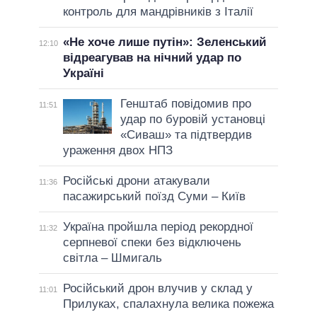
контроль для мандрівників з Італії
«Не хоче лише путін»: Зеленський
12:10
відреагував на нічний удар по
Україні
Генштаб повідомив про
11:51
удар по буровій установці
«Сиваш» та підтвердив
ураження двох НПЗ
Російські дрони атакували
11:36
пасажирський поїзд Суми – Київ
Україна пройшла період рекордної
11:32
серпневої спеки без відключень
світла – Шмигаль
Російський дрон влучив у склад у
11:01
Прилуках, спалахнула велика пожежа