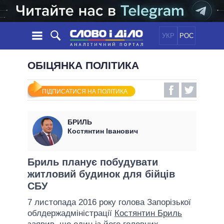
УКР
РОС
НОВИНИ
ОБІЦЯНКА ПОЛІТИКА
ОБIЦЯНКИ
СТРІЧКА
ПОЛІТИКА
ПІДПИСАТИСЯ НА ПОЛІТИКА
ПОДІЇ
ЕКОНОМІКА
ПОЛIТИКИ
СТАТТІ
СУСПІЛЬСТВО
БРИЛЬ
ІНФОГРАФІКА
ДУМКИ
СВІТ
УСІ ПОЛІТИКИ
Костянтин Іванович
ОГЛЯДИ
ПРЕЗИДЕНТ І ОФІС
ВІДЕО
ДАЙДЖЕСТИ
ВЕРХОВНА РАДА
Бриль планує побудувати
ПІДТРИМАТИ
житловий будинок для бійців
КАБІНЕТ МІНІСТРІВ
СБУ
ГОЛОВИ ОБЛАДМІНІСТРАЦІЙ
ПОРІВНЯННЯ ПОЛІТИКІВ
7 листопада 2016 року голова Запорізької
МЕРИ МІСТ
облдержадміністрації
Костянтин Бриль
ВСІ ПЕРСОНИ