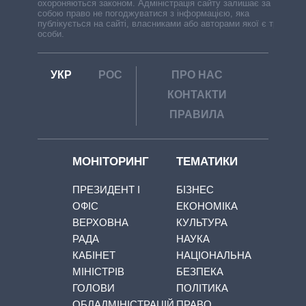
охороняються законом. Адміністрація сайту залишає за
собою право не погоджуватися з інформацією, яка
публікується на сайті, власниками або авторами якої є треті
особи.
УКР
РОС
ПРО НАС
КОНТАКТИ
ПРАВИЛА
МОНІТОРИНГ
ТЕМАТИКИ
ПРЕЗИДЕНТ І
БІЗНЕС
ОФІС
ЕКОНОМІКА
ВЕРХОВНА
КУЛЬТУРА
РАДА
НАУКА
КАБІНЕТ
НАЦІОНАЛЬНА
МІНІСТРІВ
БЕЗПЕКА
ГОЛОВИ
ПОЛІТИКА
ОБЛАДМІНІСТРАЦІЙ
ПРАВО