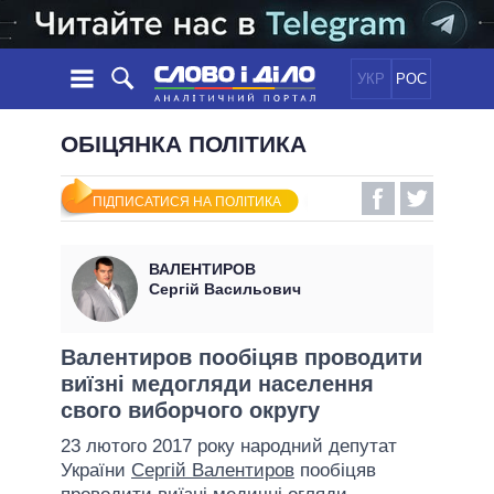
УКР
РОС
НОВИНИ
ОБІЦЯНКА ПОЛІТИКА
ОБIЦЯНКИ
СТРІЧКА
ПОЛІТИКА
ПІДПИСАТИСЯ НА ПОЛІТИКА
ПОДІЇ
ЕКОНОМІКА
ПОЛIТИКИ
СТАТТІ
СУСПІЛЬСТВО
ВАЛЕНТИРОВ
ІНФОГРАФІКА
ДУМКИ
СВІТ
УСІ ПОЛІТИКИ
Сергій Васильович
ОГЛЯДИ
ПРЕЗИДЕНТ І ОФІС
ВІДЕО
ДАЙДЖЕСТИ
ВЕРХОВНА РАДА
Валентиров пообіцяв проводити
ПІДТРИМАТИ
виїзні медогляди населення
КАБІНЕТ МІНІСТРІВ
свого виборчого округу
ГОЛОВИ ОБЛАДМІНІСТРАЦІЙ
ПОРІВНЯННЯ ПОЛІТИКІВ
23 лютого 2017 року народний депутат
МЕРИ МІСТ
України
Сергій Валентиров
пообіцяв
ВСІ ПЕРСОНИ