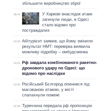
збільшити виробництво зброї
У Харкові внаслідок атаки
08:45
загинули люди, в Одесі
стало відомо про
постраждалих
Абітурієнт заявив, що йому змінили
04:59
результат НМТ: перевірка виявила
можливу підробку – омбудсменка
Рф завдала комбінованого ракетно-
04:41
дронового удару по Одесі: що
відомо про наслідки
Російський Бєлгород опинився під
03:56
масованою атакою, у місті
спалахнули пожежі
Туреччина передала рф пропозицію
02:58