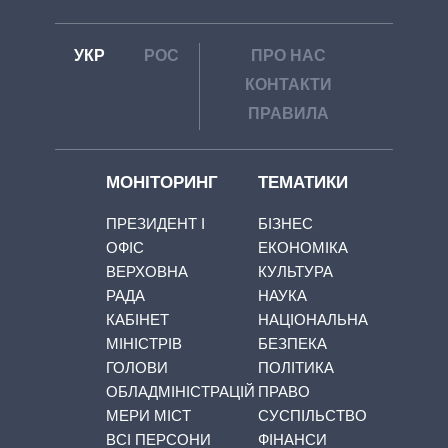
УКР
РОС
ПРО НАС
КОНТАКТИ
ПРАВИЛА
МОНІТОРИНГ
ТЕМАТИКИ
ПРЕЗИДЕНТ І
БІЗНЕС
ОФІС
ЕКОНОМІКА
ВЕРХОВНА
КУЛЬТУРА
РАДА
НАУКА
КАБІНЕТ
НАЦІОНАЛЬНА
МІНІСТРІВ
БЕЗПЕКА
ГОЛОВИ
ПОЛІТИКА
ОБЛАДМІНІСТРАЦІЙ
ПРАВО
МЕРИ МІСТ
СУСПІЛЬСТВО
ВСІ ПЕРСОНИ
ФІНАНСИ