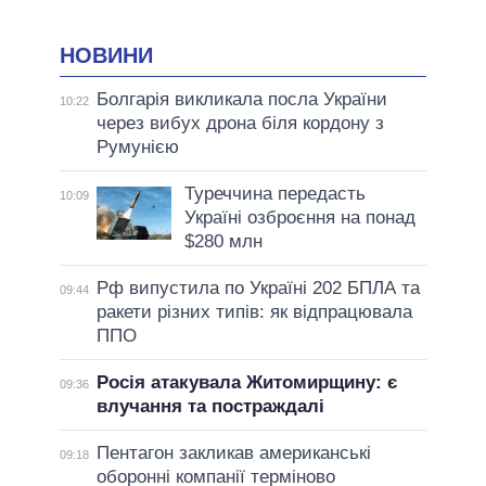
НОВИНИ
Болгарія викликала посла України
10:22
через вибух дрона біля кордону з
Румунією
Туреччина передасть
10:09
Україні озброєння на понад
$280 млн
Рф випустила по Україні 202 БПЛА та
09:44
ракети різних типів: як відпрацювала
ППО
Росія атакувала Житомирщину: є
09:36
влучання та постраждалі
Пентагон закликав американські
09:18
оборонні компанії терміново