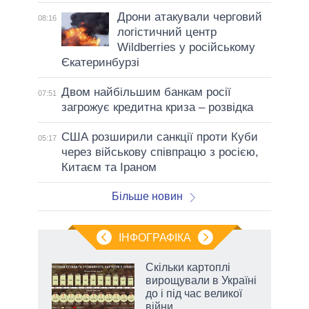
Дрони атакували черговий
08:16
логістичний центр
Wildberries у російському
Єкатеринбурзі
Двом найбільшим банкам росії
07:51
загрожує кредитна криза – розвідка
США розширили санкції проти Куби
05:17
через військову співпрацю з росією,
Китаєм та Іраном
Більше новин
ІНФОГРАФІКА
жет
Скільки картоплі
вирощували в Україні
ків
до і під час великої
війни