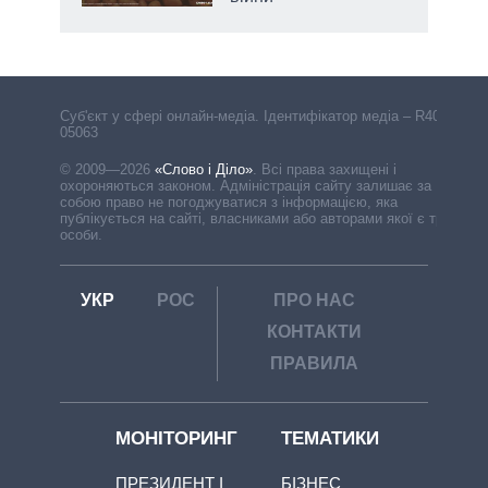
Cуб'єкт у сфері онлайн-медіа. Ідентифікатор медіа – R40-
05063
© 2009—2026
«Слово і Діло»
.
Всі права захищені і
охороняються законом. Адміністрація сайту залишає за
собою право не погоджуватися з інформацією, яка
публікується на сайті, власниками або авторами якої є треті
особи.
УКР
РОС
ПРО НАС
КОНТАКТИ
ПРАВИЛА
МОНІТОРИНГ
ТЕМАТИКИ
ПРЕЗИДЕНТ І
БІЗНЕС