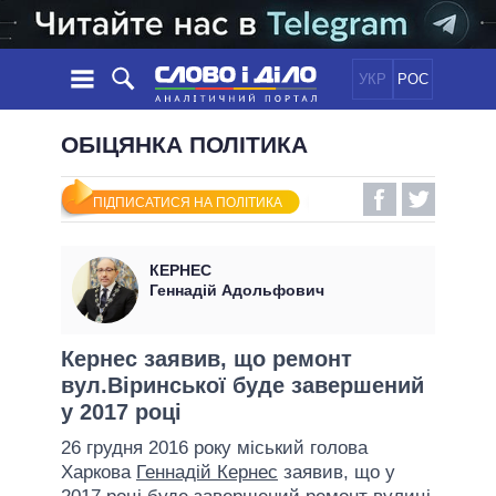
УКР
РОС
НОВИНИ
ОБІЦЯНКА ПОЛІТИКА
ОБIЦЯНКИ
СТРІЧКА
ПОЛІТИКА
ПІДПИСАТИСЯ НА ПОЛІТИКА
ПОДІЇ
ЕКОНОМІКА
ПОЛIТИКИ
СТАТТІ
СУСПІЛЬСТВО
КЕРНЕС
ІНФОГРАФІКА
ДУМКИ
СВІТ
УСІ ПОЛІТИКИ
Геннадій Адольфович
ОГЛЯДИ
ПРЕЗИДЕНТ І ОФІС
ВІДЕО
ДАЙДЖЕСТИ
ВЕРХОВНА РАДА
Кернес заявив, що ремонт
ПІДТРИМАТИ
вул.Віринської буде завершений
КАБІНЕТ МІНІСТРІВ
у 2017 році
ГОЛОВИ ОБЛАДМІНІСТРАЦІЙ
ПОРІВНЯННЯ ПОЛІТИКІВ
26 грудня 2016 року міський голова
МЕРИ МІСТ
Харкова
Геннадій Кернес
заявив, що у
ВСІ ПЕРСОНИ