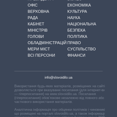
ОФІС
ЕКОНОМІКА
ВЕРХОВНА
КУЛЬТУРА
РАДА
НАУКА
КАБІНЕТ
НАЦІОНАЛЬНА
МІНІСТРІВ
БЕЗПЕКА
ГОЛОВИ
ПОЛІТИКА
ОБЛАДМІНІСТРАЦІЙ
ПРАВО
МЕРИ МІСТ
СУСПІЛЬСТВО
ВСІ ПЕРСОНИ
ФІНАНСИ
info@slovoidilo.ua
Використання будь-яких матеріалів, розміщених на сайті,
дозволяється при вказуванні посилання (для інтернет-видань
— гіперпосилання) на www.slovoidilo.ua. Посилання
(гіперпосилання) обов’язкове незалежно від повного або
часткового використання матеріалів.
Аналітична інформація про обіцянки політиків і чиновників,
що розміщені на порталі slovoidilo.ua, а також інформація про