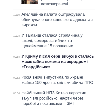
важкопоранені
Апеляційна палата оштрафувала
10:10
обвинуваченого київського адвоката з
вироком
У Таїланді сталася стрілянина у
10:08
школі, семеро загиблих та
щонайменше 15 поранених
У Криму після серії вибухів сталась
09:58
масштабна пожежа на аеродромі
«Гвардійське»
Росія вночі випустила по Україні
09:32
майже 150 дронів: скільки збила ППО
Найбільший НПЗ Китаю наростив
08:54
закупівлі російської нафти через
перебої з поставками – ЗМІ