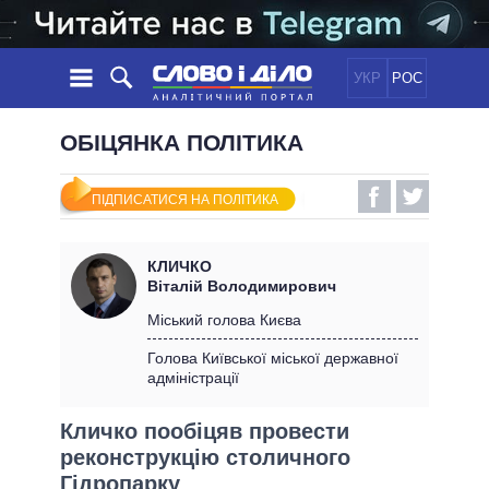
УКР
РОС
НОВИНИ
ОБІЦЯНКА ПОЛІТИКА
ОБIЦЯНКИ
СТРІЧКА
ПОЛІТИКА
ПІДПИСАТИСЯ НА ПОЛІТИКА
ПОДІЇ
ЕКОНОМІКА
ПОЛIТИКИ
СТАТТІ
СУСПІЛЬСТВО
КЛИЧКО
ІНФОГРАФІКА
ДУМКИ
СВІТ
УСІ ПОЛІТИКИ
Віталій Володимирович
ОГЛЯДИ
ПРЕЗИДЕНТ І ОФІС
Міський голова Києва
ВІДЕО
ДАЙДЖЕСТИ
ВЕРХОВНА РАДА
Голова Київської міської державної
ПІДТРИМАТИ
адміністрації
КАБІНЕТ МІНІСТРІВ
ГОЛОВИ ОБЛАДМІНІСТРАЦІЙ
ПОРІВНЯННЯ ПОЛІТИКІВ
Кличко пообіцяв провести
МЕРИ МІСТ
реконструкцію столичного
ВСІ ПЕРСОНИ
Гідропарку