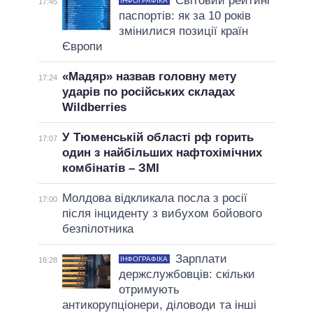
Світовий рейтинг
ІНФОГРАФІКА
17:45
паспортів: як за 10 років
змінилися позиції країн
Європи
«Мадяр» назвав головну мету
17:24
ударів по російських складах
Wildberries
У Тюменській області рф горить
17:07
один з найбільших нафтохімічних
комбінатів – ЗМІ
Молдова відкликала посла з росії
17:00
після інциденту з вибухом бойового
безпілотника
Зарплати
ІНФОГРАФІКА
16:28
держслужбовців: скільки
отримують
антикорупціонери, діловоди та інші