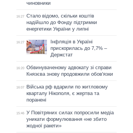
чиновники
Стало відомо, скільки коштів
16:27
надійшло до Фонду підтримки
енергетики України у липні
Інфляція в Україні
16:27
прискорилась до 7,7% –
Держстат
Обвинуваченому адвокату зі справи
16:20
Князєва знову продовжили обов'язки
Війська рф вдарили по житловому
16:07
кварталу Нікополя, є жертва та
поранені
У Повітряних силах попросили медіа
15:46
уникати формулювання «не збито
жодної ракети»