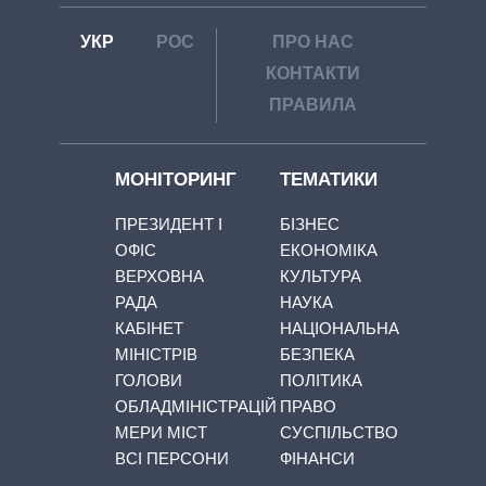
УКР
РОС
ПРО НАС
КОНТАКТИ
ПРАВИЛА
МОНІТОРИНГ
ТЕМАТИКИ
ПРЕЗИДЕНТ І
БІЗНЕС
ОФІС
ЕКОНОМІКА
ВЕРХОВНА
КУЛЬТУРА
РАДА
НАУКА
КАБІНЕТ
НАЦІОНАЛЬНА
МІНІСТРІВ
БЕЗПЕКА
ГОЛОВИ
ПОЛІТИКА
ОБЛАДМІНІСТРАЦІЙ
ПРАВО
МЕРИ МІСТ
СУСПІЛЬСТВО
ВСІ ПЕРСОНИ
ФІНАНСИ