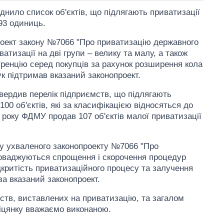
нило список об'єктів, що підлягають приватизації
93 одиниць.
роект закону №7066 "Про приватизацію державного
атизації на дві групи – велику та малу, а також
уренцію серед покупців за рахунок розширення кола
чук підтримав вказаний законопроект.
вердив перелік підприємств, що підлягають
100 об'єктів, які за класифікацією відносяться до
о року ФДМУ продав 107 об'єктів малої приватизації
мку ухваленого законопроекту №7066 "Про
оваджуються спрощення і скорочення процедур
ідкритість приватизаційного процесу та залучення
за вказаний законопроект.
Від 1 місяця – до 5
років: хто і як
ств, виставлених на приватизацію, та загалом
довго обіймав
посаду керівника
біцянку вважаємо виконаною.
СЗР