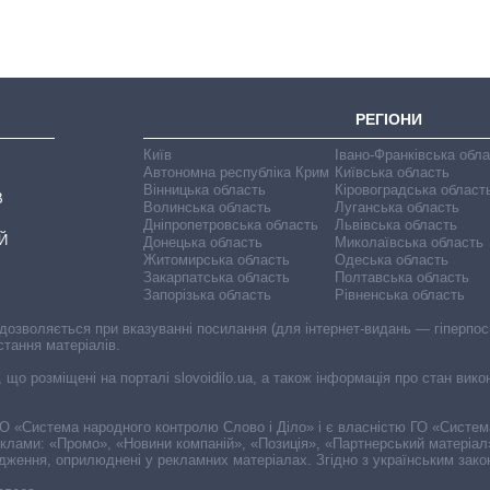
РЕГІОНИ
Київ
Івано-Франківська обл
Автономна республіка Крим
Київська область
Вінницька область
Кіровоградська област
В
Волинська область
Луганська область
Дніпропетровська область
Львівська область
Й
Донецька область
Миколаївська область
Житомирська область
Одеська область
Закарпатська область
Полтавська область
Запорізька область
Рівненська область
 дозволяється при вказуванні посилання (для інтернет-видань — гіперпоси
стання матеріалів.
, що розміщені на порталі slovoidilo.ua, а також інформація про стан вик
і ГО «Система народного контролю Слово і Діло» і є власністю ГО «Систе
еклами: «Промо», «Новини компаній», «Позиція», «Партнерський матеріал
судження, оприлюднені у рекламних матеріалах. Згідно з українським зак