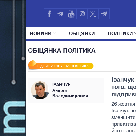
НОВИНИ
ОБIЦЯНКИ
ПОЛIТИКИ
УСІ ПОЛІТИКИ
ПРЕЗИДЕНТ І ОФ
ОБІЦЯНКА ПОЛІТИКА
ПІДПИСАТИСЯ НА ПОЛІТИКА
Іванчук
ІВАНЧУК
того, щ
Андрій
підприє
Володимирович
26 жовтня
Іванчук
по
зменшити 
приватиза
його слов