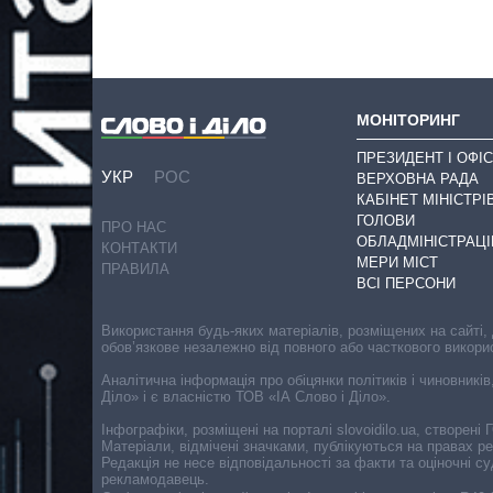
МОНІТОРИНГ
ПРЕЗИДЕНТ І ОФІС
УКР
РОС
ВЕРХОВНА РАДА
КАБІНЕТ МІНІСТРІ
ГОЛОВИ
ПРО НАС
ОБЛАДМІНІСТРАЦІ
КОНТАКТИ
МЕРИ МІСТ
ПРАВИЛА
ВСІ ПЕРСОНИ
Використання будь-яких матеріалів, розміщених на сайті,
обов’язкове незалежно від повного або часткового викори
Аналітична інформація про обіцянки політиків і чиновників
Діло» і є власністю ТОВ «ІА Слово і Діло».
Інфографіки, розміщені на порталі slovoidilo.ua, створен
Матеріали, відмічені значками, публікуються на правах р
Редакція не несе відповідальності за факти та оціночні 
рекламодавець.