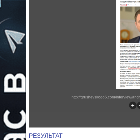
http://grushevskogo5.com/interview/and
РЕЗУЛЬТАТ