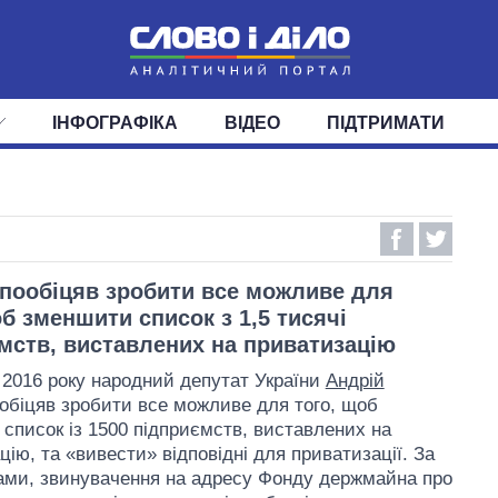
ІНФОГРАФІКА
ВІДЕО
ПІДТРИМАТИ
ІС
СТРІЧКА
ВЕРХОВНА РАДА
ПОДІЇ
СТАТТІ
КАБІНЕТ МІНІСТРІВ
ДУМКИ
ОГЛЯДИ
ГОЛОВИ ОБЛАДМІНІСТРА
ДАЙДЖЕСТИ
ПОЛІТИКА
ДЕПУТАТИ
ЕКОНОМІКА
КОМІТЕТИ
СУСПІЛЬСТВО
ФРАКЦІЇ
ОКРУГИ
СВІТ
 пообіцяв зробити все можливе для
об зменшити список з 1,5 тисячі
мств, виставлених на приватизацію
 2016 року народний депутат України
Андрій
обіцяв зробити все можливе для того, щоб
список із 1500 підприємств, виставлених на
цію, та «вивести» відповідні для приватизації. За
ами, звинувачення на адресу Фонду держмайна про