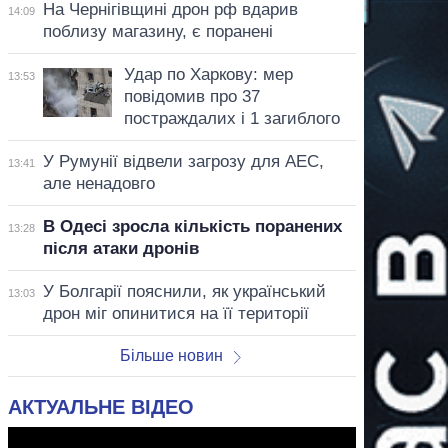
На Чернігівщині дрон рф вдарив
14:09
поблизу магазину, є поранені
Удар по Харкову: мер
13:53
повідомив про 37
постраждалих і 1 загиблого
У Румунії відвели загрозу для АЕС,
13:41
але ненадовго
В Одесі зросла кількість поранених
13:28
після атаки дронів
У Болгарії пояснили, як український
13:03
дрон міг опинитися на її території
Більше новин
АКТУАЛЬНЕ ВІДЕО