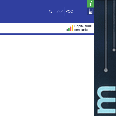
УКР
РОС
Порівняння
політиків
ЦІЙ
МЕРИ МІСТ
ВСІ ПЕРСОНИ