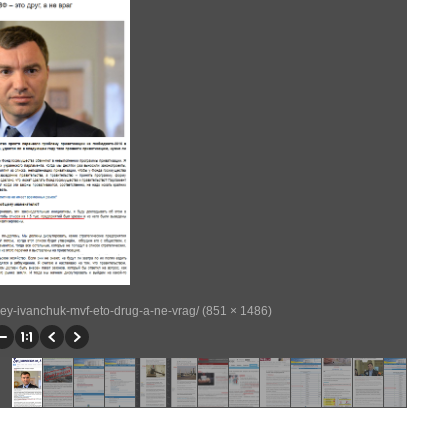
rey-ivanchuk-mvf-eto-drug-a-ne-vrag/ (851 × 1486)