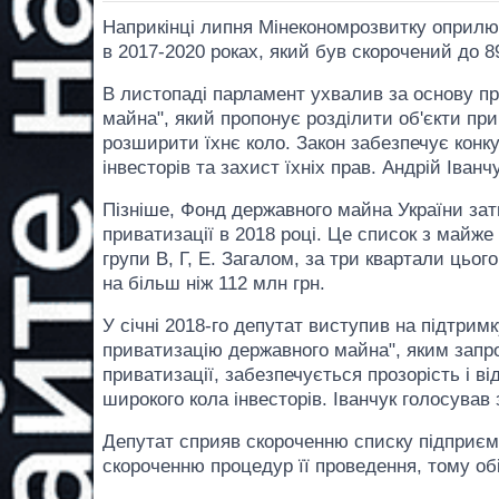
Наприкінці липня Мінекономрозвитку оприлюд
в 2017-2020 роках, який був скорочений до 8
В листопаді парламент ухвалив за основу п
майна", який пропонує розділити об'єкти прив
розширити їхнє коло. Закон забезпечує конк
інвесторів та захист їхніх прав. Андрій Іван
Пізніше, Фонд державного майна України зат
приватизації в 2018 році. Це список з майже 
групи В, Г, Е. Загалом, за три квартали цьог
на більш ніж 112 млн грн.
У січні 2018-го депутат виступив на підтри
приватизацію державного майна", яким запр
приватизації, забезпечується прозорість і в
широкого кола інвесторів. Іванчук голосував 
Депутат сприяв скороченню списку підприєм
скороченню процедур її проведення, тому о