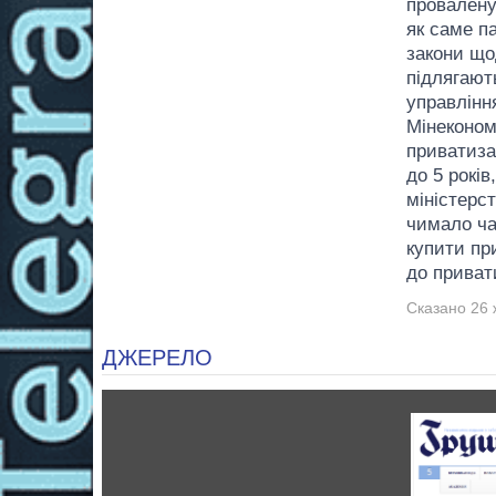
провалену
як саме п
закони що
підлягают
управлінн
Мінеконом
приватиза
до 5 рокі
міністерст
чимало ча
купити пр
до привати
Сказано 26 
ДЖЕРЕЛО