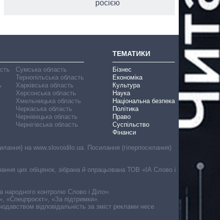
росією
ТЕМАТИКИ
асть
Сумська область
Бізнес
Тернопільська область
Економіка
ь
Харківська область
Культура
Херсонська область
Наука
Хмельницька область
Національна безпека
Черкаська область
Політика
Чернівецька область
Право
Чернігівська область
Суспільство
Фінанси
лання) на www.slovoidilo.ua. Посилання (гіперпосилання)
онання цих обіцянок, зібрана й опрацьована ТОВ «ІА Слово і
ма народного контролю Слово і Діло».
», «Спецпроєкт», «За підтримки».
онодавством відповідальність за зміст реклами несе