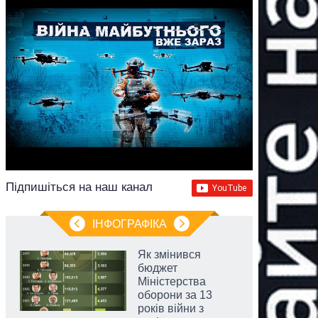
Підпишіться на наш канал
ІНФОГРАФІКА
Як змінився
бюджет
Міністерства
оборони за 13
років війни з