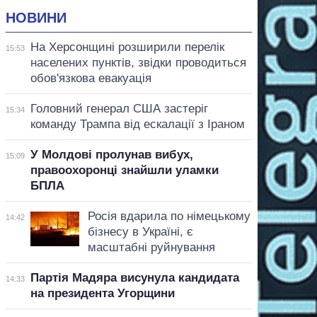
НОВИНИ
На Херсонщині розширили перелік
15:53
населених пунктів, звідки проводиться
обов'язкова евакуація
Головний генерал США застеріг
15:34
команду Трампа від ескалації з Іраном
У Молдові пролунав вибух,
15:09
правоохоронці знайшли уламки
БПЛА
Росія вдарила по німецькому
14:42
бізнесу в Україні, є
масштабні руйнування
Партія Мадяра висунула кандидата
14:33
на президента Угорщини