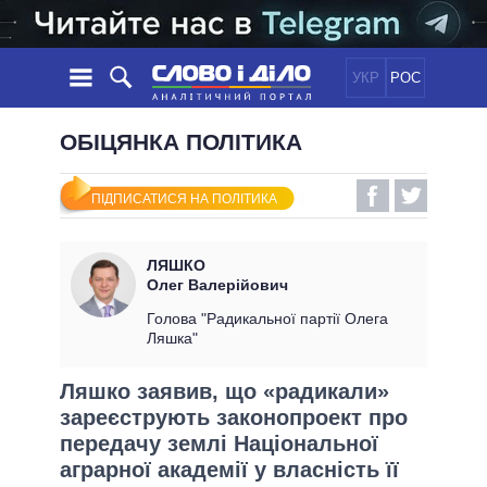
УКР
РОС
НОВИНИ
ОБІЦЯНКА ПОЛІТИКА
ОБIЦЯНКИ
СТРІЧКА
ПОЛІТИКА
ПІДПИСАТИСЯ НА ПОЛІТИКА
ПОДІЇ
ЕКОНОМІКА
ПОЛIТИКИ
СТАТТІ
СУСПІЛЬСТВО
ЛЯШКО
ІНФОГРАФІКА
ДУМКИ
СВІТ
УСІ ПОЛІТИКИ
Олег Валерійович
ОГЛЯДИ
ПРЕЗИДЕНТ І ОФІС
Голова "Радикальної партії Олега
ВІДЕО
Ляшка"
ДАЙДЖЕСТИ
ВЕРХОВНА РАДА
ПІДТРИМАТИ
КАБІНЕТ МІНІСТРІВ
Ляшко заявив, що «радикали»
ГОЛОВИ ОБЛАДМІНІСТРАЦІЙ
зареєструють законопроект про
ПОРІВНЯННЯ ПОЛІТИКІВ
МЕРИ МІСТ
передачу землі Національної
аграрної академії у власність її
ВСІ ПЕРСОНИ