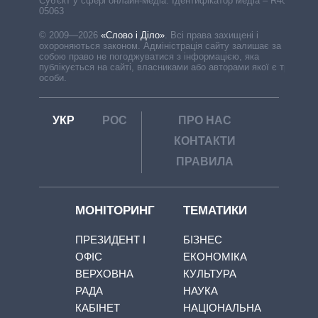
Cуб'єкт у сфері онлайн-медіа. Ідентифікатор медіа – R40-
05063
© 2009—2026
«Слово і Діло»
.
Всі права захищені і
охороняються законом. Адміністрація сайту залишає за
собою право не погоджуватися з інформацією, яка
публікується на сайті, власниками або авторами якої є треті
особи.
УКР
РОС
ПРО НАС
КОНТАКТИ
ПРАВИЛА
МОНІТОРИНГ
ТЕМАТИКИ
ПРЕЗИДЕНТ І
БІЗНЕС
ОФІС
ЕКОНОМІКА
ВЕРХОВНА
КУЛЬТУРА
РАДА
НАУКА
КАБІНЕТ
НАЦІОНАЛЬНА