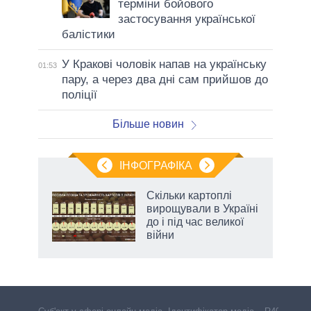
терміни бойового
застосування української
балістики
У Кракові чоловік напав на українську
01:53
пару, а через два дні сам прийшов до
поліції
Більше новин
ІНФОГРАФІКА
 як
Скільки картоплі
и за
вирощували в Україні
до і під час великої
2027-
війни