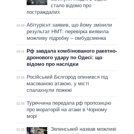
стало відомо про
постраждалих
Абітурієнт заявив, що йому змінили
04:59
результат НМТ: перевірка виявила
можливу підробку – омбудсменка
Рф завдала комбінованого ракетно-
04:41
дронового удару по Одесі: що
відомо про наслідки
Російський Бєлгород опинився під
03:56
масованою атакою, у місті
спалахнули пожежі
Туреччина передала рф пропозицію
02:58
про мораторій на атаки в Чорному
морі
Зеленський назвав можливі
02:31