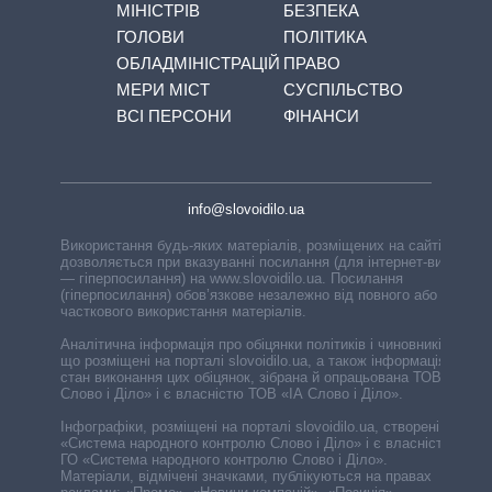
МІНІСТРІВ
БЕЗПЕКА
ГОЛОВИ
ПОЛІТИКА
ОБЛАДМІНІСТРАЦІЙ
ПРАВО
МЕРИ МІСТ
СУСПІЛЬСТВО
ВСІ ПЕРСОНИ
ФІНАНСИ
info@slovoidilo.ua
Використання будь-яких матеріалів, розміщених на сайті,
дозволяється при вказуванні посилання (для інтернет-видань
— гіперпосилання) на www.slovoidilo.ua. Посилання
(гіперпосилання) обов’язкове незалежно від повного або
часткового використання матеріалів.
Аналітична інформація про обіцянки політиків і чиновників,
що розміщені на порталі slovoidilo.ua, а також інформація про
стан виконання цих обіцянок, зібрана й опрацьована ТОВ «ІА
Слово і Діло» і є власністю ТОВ «ІА Слово і Діло».
Інфографіки, розміщені на порталі slovoidilo.ua, створені ГО
«Система народного контролю Слово і Діло» і є власністю
ГО «Система народного контролю Слово і Діло».
Матеріали, відмічені значками, публікуються на правах