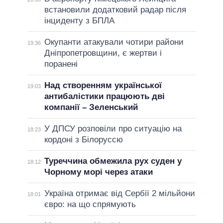
встановили додатковий радар після
інциденту з БПЛА
Окупанти атакували чотири райони
19:36
Дніпропетровщини, є жертви і
поранені
Над створенням української
19:03
антибалістики працюють дві
компанії – Зеленський
У ДПСУ розповіли про ситуацію на
18:23
кордоні з Білоруссю
Туреччина обмежила рух суден у
18:12
Чорному морі через атаки
Україна отримає від Сербії 2 мільйони
18:01
євро: на що спрямують