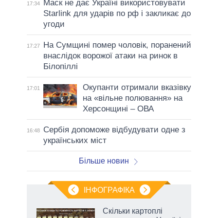
Маск не дає Україні використовувати
17:34
Starlink для ударів по рф і закликає до
угоди
На Сумщині помер чоловік, поранений
17:27
внаслідок ворожої атаки на ринок в
Білопіллі
Окупанти отримали вказівку
17:01
на «вільне полювання» на
Херсонщині – ОВА
Сербія допоможе відбудувати одне з
16:48
українських міст
Більше новин
ІНФОГРАФІКА
 як
Скільки картоплі