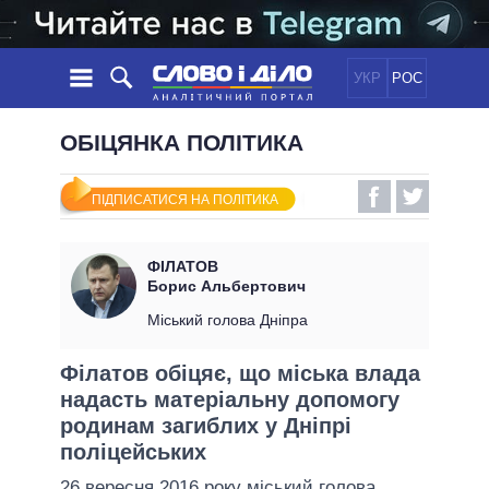
УКР
РОС
НОВИНИ
ОБІЦЯНКА ПОЛІТИКА
ОБIЦЯНКИ
СТРІЧКА
ПОЛІТИКА
ПІДПИСАТИСЯ НА ПОЛІТИКА
ПОДІЇ
ЕКОНОМІКА
ПОЛIТИКИ
СТАТТІ
СУСПІЛЬСТВО
ФІЛАТОВ
ІНФОГРАФІКА
ДУМКИ
СВІТ
УСІ ПОЛІТИКИ
Борис Альбертович
ОГЛЯДИ
ПРЕЗИДЕНТ І ОФІС
Міський голова Дніпра
ВІДЕО
ДАЙДЖЕСТИ
ВЕРХОВНА РАДА
Філатов обіцяє, що міська влада
ПІДТРИМАТИ
КАБІНЕТ МІНІСТРІВ
надасть матеріальну допомогу
ГОЛОВИ ОБЛАДМІНІСТРАЦІЙ
родинам загиблих у Дніпрі
ПОРІВНЯННЯ ПОЛІТИКІВ
МЕРИ МІСТ
поліцейських
ВСІ ПЕРСОНИ
26 вересня 2016 року міський голова