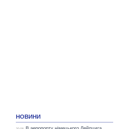
НОВИНИ
В аеропорту німецького Лейпцига
20:08