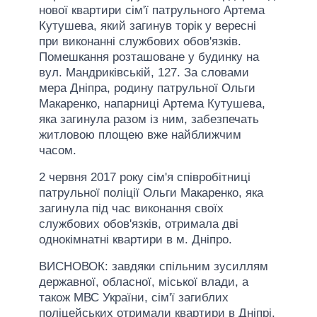
нової квартири сім'ї патрульного Артема
Кутушева, який загинув торік у вересні
при виконанні службових обов'язків.
Помешкання розташоване у будинку на
вул. Мандриківській, 127. За словами
мера Дніпра, родину патрульної Ольги
Макаренко, напарниці Артема Кутушева,
яка загинула разом із ним, забезпечать
житловою площею вже найближчим
часом.
2 червня 2017 року сім'я співробітниці
патрульної поліції Ольги Макаренко, яка
загинула під час виконання своїх
службових обов'язків, отримала дві
однокімнатні квартири в м. Дніпро.
ВИСНОВОК: завдяки спільним зусиллям
державної, обласної, міської влади, а
також МВС України, сім'ї загиблих
поліцейських отримали квартири в Дніпрі.