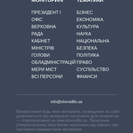
МОНІТОРИНГ
ТЕМАТИКИ
ПРЕЗИДЕНТ І
БІЗНЕС
ОФІС
ЕКОНОМІКА
ВЕРХОВНА
КУЛЬТУРА
РАДА
НАУКА
КАБІНЕТ
НАЦІОНАЛЬНА
МІНІСТРІВ
БЕЗПЕКА
ГОЛОВИ
ПОЛІТИКА
ОБЛАДМІНІСТРАЦІЙ
ПРАВО
МЕРИ МІСТ
СУСПІЛЬСТВО
ВСІ ПЕРСОНИ
ФІНАНСИ
info@slovoidilo.ua
Використання будь-яких матеріалів, розміщених на сайті,
дозволяється при вказуванні посилання (для інтернет-видань
— гіперпосилання) на www.slovoidilo.ua. Посилання
(гіперпосилання) обов’язкове незалежно від повного або
часткового використання матеріалів.