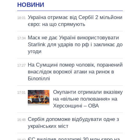
НОВИНИ
Україна отримає від Сербії 2 мільйони
18:01
євро: на що спрямують
Маск не дає Україні використовувати
17:34
Starlink для ударів по рф і закликає до
угоди
На Сумщині помер чоловік, поранений
17:27
внаслідок ворожої атаки на ринок в
Білопіллі
Окупанти отримали вказівку
17:01
на «вільне полювання» на
Херсонщині – ОВА
Сербія допоможе відбудувати одне з
16:48
українських міст
ЄС виділив додаткові 30 млн євро на