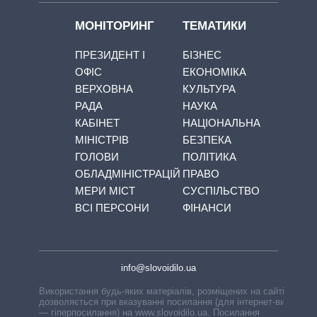
МОНІТОРИНГ
ТЕМАТИКИ
ПРЕЗИДЕНТ І
БІЗНЕС
ОФІС
ЕКОНОМІКА
ВЕРХОВНА
КУЛЬТУРА
РАДА
НАУКА
КАБІНЕТ
НАЦІОНАЛЬНА
МІНІСТРІВ
БЕЗПЕКА
ГОЛОВИ
ПОЛІТИКА
ОБЛАДМІНІСТРАЦІЙ
ПРАВО
МЕРИ МІСТ
СУСПІЛЬСТВО
ВСІ ПЕРСОНИ
ФІНАНСИ
info@slovoidilo.ua
Використання будь-яких матеріалів, розміщених на сайті,
дозволяється при вказуванні посилання (для інтернет-видань
— гіперпосилання) на www.slovoidilo.ua. Посилання