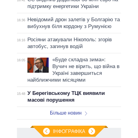
16:42
підтримку енергетики України
Невідомий дрон залетів у Болгарію та
16:36
вибухнув біля кордону з Румунією
Росіяни атакували Нікополь: згорів
16:16
автобус, загинув водій
«Буде складна зима»:
16:05
Вучич не вірить, що війна в
Україні завершиться
найближчими місяцями
У Берегівському ТЦК виявили
15:48
масові порушення
Більше новин
ІНФОГРАФІКА