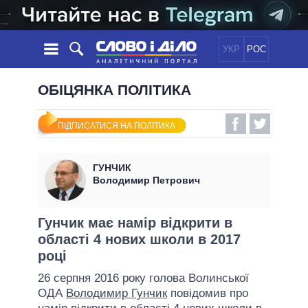
УКР
РОС
НОВИНИ
ОБІЦЯНКА ПОЛІТИКА
ОБIЦЯНКИ
СТРІЧКА
ПОЛІТИКА
ПІДПИСАТИСЯ НА ПОЛІТИКА
ПОДІЇ
ЕКОНОМІКА
ПОЛIТИКИ
СТАТТІ
СУСПІЛЬСТВО
ГУНЧИК
ІНФОГРАФІКА
ДУМКИ
СВІТ
УСІ ПОЛІТИКИ
Володимир Петрович
ОГЛЯДИ
ПРЕЗИДЕНТ І ОФІС
ВІДЕО
ДАЙДЖЕСТИ
ВЕРХОВНА РАДА
Гунчик має намір відкрити в
ПІДТРИМАТИ
області 4 нових школи в 2017
КАБІНЕТ МІНІСТРІВ
році
ГОЛОВИ ОБЛАДМІНІСТРАЦІЙ
ПОРІВНЯННЯ ПОЛІТИКІВ
26 серпня 2016 року голова Волинської
МЕРИ МІСТ
ОДА
Володимир Гунчик
повідомив про
ВСІ ПЕРСОНИ