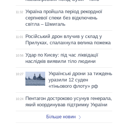
Україна пройшла період рекордної
11:32
серпневої спеки без відключень
світла – Шмигаль
Російський дрон влучив у склад у
11:01
Прилуках, спалахнула велика пожежа
Удар по Києву: під час ліквідації
10:56
наслідків виявили тіло людини
Українські дрони за тиждень
10:27
уразили 12 суден
«тіньового флоту» рф
Пентагон достроково усунув генерала,
10:24
який координував підтримку України
Більше новин