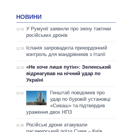
НОВИНИ
У Румунії заявили про зміну тактики
12:42
російських дронів
Іспанія запровадила прикордонний
12:26
контроль для мандрівників з Італії
«Не хоче лише путін»: Зеленський
12:10
відреагував на нічний удар по
Україні
Генштаб повідомив про
11:51
удар по буровій установці
«Сиваш» та підтвердив
ураження двох НПЗ
Російські дрони атакували
11:36
пасажирський поїзд Суми – Київ