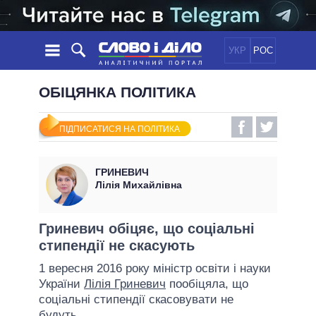
УКР
РОС
НОВИНИ
ОБІЦЯНКА ПОЛІТИКА
ОБIЦЯНКИ
СТРІЧКА
ПОЛІТИКА
ПІДПИСАТИСЯ НА ПОЛІТИКА
ПОДІЇ
ЕКОНОМІКА
ПОЛIТИКИ
СТАТТІ
СУСПІЛЬСТВО
ГРИНЕВИЧ
ІНФОГРАФІКА
ДУМКИ
СВІТ
УСІ ПОЛІТИКИ
Лілія Михайлівна
ОГЛЯДИ
ПРЕЗИДЕНТ І ОФІС
ВІДЕО
ДАЙДЖЕСТИ
ВЕРХОВНА РАДА
Гриневич обіцяє, що соціальні
ПІДТРИМАТИ
стипендії не скасують
КАБІНЕТ МІНІСТРІВ
ГОЛОВИ ОБЛАДМІНІСТРАЦІЙ
1 вересня 2016 року міністр освіти і науки
ПОРІВНЯННЯ ПОЛІТИКІВ
України
Лілія Гриневич
пообіцяла, що
МЕРИ МІСТ
соціальні стипендії скасовувати не
ВСІ ПЕРСОНИ
будуть.