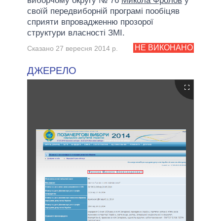
виборчому округу № 76
Микола Фролов
у
своїй передвиборній програмі пообіцяв
сприяти впровадженню прозорої
структури власності ЗМІ.
НЕ ВИКОНАНО
Сказано 27 вересня 2014 р.
ДЖЕРЕЛО