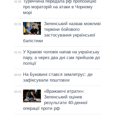
Туреччина передала рф пропозицію
02:58
про мораторій на атаки в Чорному
морі
Зеленський назвав можливі
02:31
терміни бойового
застосування української
балістики
У Кракові чоловік напав на українську
01:53
пару, а через два дні сам прийшов до
поліції
На Буковині стався землетрус: де
00:55
зафіксували поштовхи
«Вражаючі втрати»:
00:41
Зеленський оцінив
результати 40-денної
операції проти рф