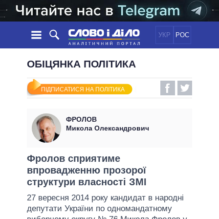
УКР
РОС
НОВИНИ
ОБІЦЯНКА ПОЛІТИКА
ОБIЦЯНКИ
СТРІЧКА
ПОЛІТИКА
ПІДПИСАТИСЯ НА ПОЛІТИКА
ПОДІЇ
ЕКОНОМІКА
ПОЛIТИКИ
СТАТТІ
СУСПІЛЬСТВО
ФРОЛОВ
ІНФОГРАФІКА
ДУМКИ
СВІТ
УСІ ПОЛІТИКИ
Микола Олександрович
ОГЛЯДИ
ПРЕЗИДЕНТ І ОФІС
ВІДЕО
ДАЙДЖЕСТИ
ВЕРХОВНА РАДА
Фролов сприятиме
ПІДТРИМАТИ
впровадженню прозорої
КАБІНЕТ МІНІСТРІВ
структури власності ЗМІ
ГОЛОВИ ОБЛАДМІНІСТРАЦІЙ
ПОРІВНЯННЯ ПОЛІТИКІВ
27 вересня 2014 року кандидат в народні
МЕРИ МІСТ
депутати України по одномандатному
ВСІ ПЕРСОНИ