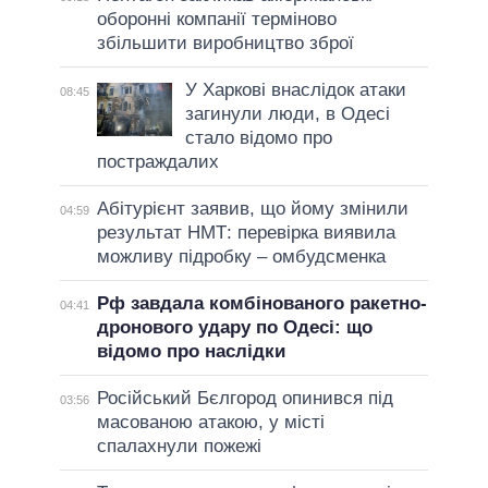
оборонні компанії терміново
збільшити виробництво зброї
У Харкові внаслідок атаки
08:45
загинули люди, в Одесі
стало відомо про
постраждалих
Абітурієнт заявив, що йому змінили
04:59
результат НМТ: перевірка виявила
можливу підробку – омбудсменка
Рф завдала комбінованого ракетно-
04:41
дронового удару по Одесі: що
відомо про наслідки
Російський Бєлгород опинився під
03:56
масованою атакою, у місті
спалахнули пожежі