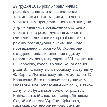
29 грудня 2016 року Управлінням з
розслідування злочинів, вчинених
злочинними організаціями, спільно з
управлінням процесуального керівництва
у кримінальних провадженнях слідчих
управління з розслідування злочинів,
вчинених злочинними організаціями, в
рамках розслідування кримінального
провадження стосовно О. Єфремова
складено повідомлення про підозру
народному депутату України VII скликання
С. Горохову, голові Луганської обласної
ради В. Голенку, його першому заступнику
Є. Харіну, Луганському міському голові С.
Кравченку, його першому заступнику М.
Пілавову. Розшук зазначених осіб, а також
депутата Луганської обласної ради А.
Клінчаєва здійснюється співробітникам
Служби безпеки України. Крім того,
Генеральною прокуратурою України