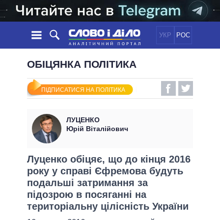
УКР
РОС
НОВИНИ
ОБІЦЯНКА ПОЛІТИКА
ОБIЦЯНКИ
СТРІЧКА
ПОЛІТИКА
ПІДПИСАТИСЯ НА ПОЛІТИКА
ПОДІЇ
ЕКОНОМІКА
ПОЛIТИКИ
СТАТТІ
СУСПІЛЬСТВО
ЛУЦЕНКО
ІНФОГРАФІКА
ДУМКИ
СВІТ
УСІ ПОЛІТИКИ
Юрій Віталійович
ОГЛЯДИ
ПРЕЗИДЕНТ І ОФІС
ВІДЕО
ДАЙДЖЕСТИ
ВЕРХОВНА РАДА
Луценко обіцяє, що до кінця 2016
ПІДТРИМАТИ
року у справі Єфремова будуть
КАБІНЕТ МІНІСТРІВ
подальші затримання за
ГОЛОВИ ОБЛАДМІНІСТРАЦІЙ
ПОРІВНЯННЯ ПОЛІТИКІВ
підозрою в посяганні на
МЕРИ МІСТ
територіальну цілісність України
ВСІ ПЕРСОНИ