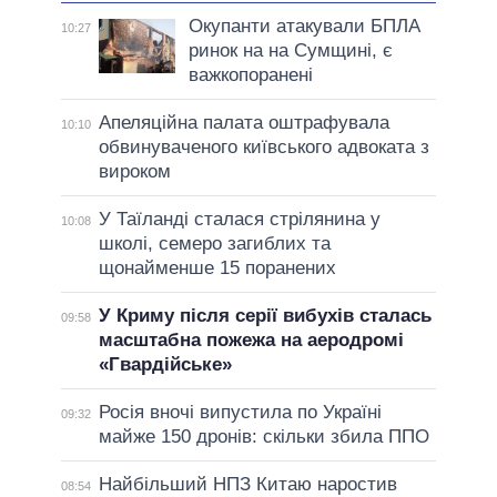
Окупанти атакували БПЛА
10:27
ринок на на Сумщині, є
важкопоранені
Апеляційна палата оштрафувала
10:10
обвинуваченого київського адвоката з
вироком
У Таїланді сталася стрілянина у
10:08
школі, семеро загиблих та
щонайменше 15 поранених
У Криму після серії вибухів сталась
09:58
масштабна пожежа на аеродромі
«Гвардійське»
Росія вночі випустила по Україні
09:32
майже 150 дронів: скільки збила ППО
Найбільший НПЗ Китаю наростив
08:54