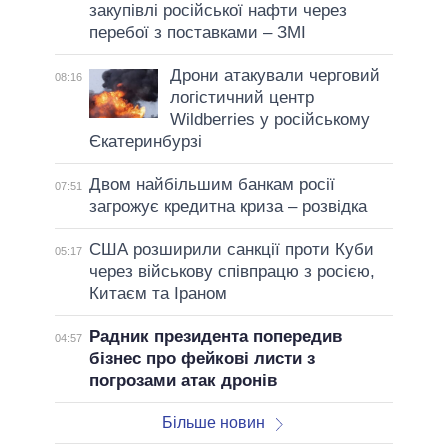
закупівлі російської нафти через
перебої з поставками – ЗМІ
Дрони атакували черговий
08:16
логістичний центр
Wildberries у російському
Єкатеринбурзі
Двом найбільшим банкам росії
07:51
загрожує кредитна криза – розвідка
США розширили санкції проти Куби
05:17
через військову співпрацю з росією,
Китаєм та Іраном
Радник президента попередив
04:57
бізнес про фейкові листи з
погрозами атак дронів
Більше новин