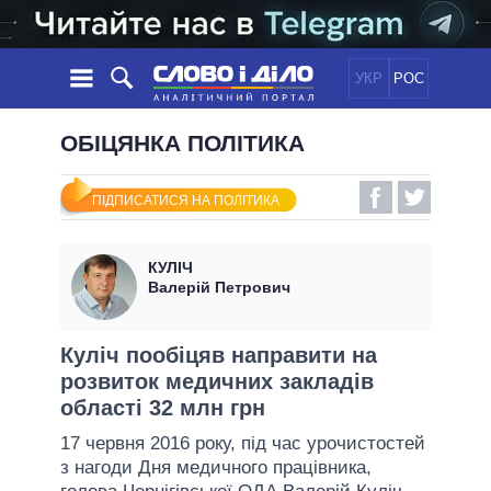
УКР
РОС
НОВИНИ
ОБІЦЯНКА ПОЛІТИКА
ОБIЦЯНКИ
СТРІЧКА
ПОЛІТИКА
ПІДПИСАТИСЯ НА ПОЛІТИКА
ПОДІЇ
ЕКОНОМІКА
ПОЛIТИКИ
СТАТТІ
СУСПІЛЬСТВО
КУЛІЧ
ІНФОГРАФІКА
ДУМКИ
СВІТ
УСІ ПОЛІТИКИ
Валерій Петрович
ОГЛЯДИ
ПРЕЗИДЕНТ І ОФІС
ВІДЕО
ДАЙДЖЕСТИ
ВЕРХОВНА РАДА
Куліч пообіцяв направити на
ПІДТРИМАТИ
розвиток медичних закладів
КАБІНЕТ МІНІСТРІВ
області 32 млн грн
ГОЛОВИ ОБЛАДМІНІСТРАЦІЙ
ПОРІВНЯННЯ ПОЛІТИКІВ
17 червня 2016 року, під час урочистостей
МЕРИ МІСТ
з нагоди Дня медичного працівника,
ВСІ ПЕРСОНИ