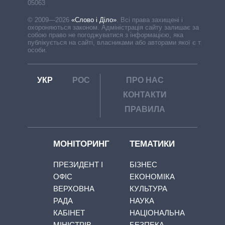
05063
© 2009—2026
«Слово і Діло»
.
Всі права захищені і
охороняються законом. Адміністрація сайту залишає за
собою право не погоджуватися з інформацією, яка
публікується на сайті, власниками або авторами якої є треті
особи.
УКР
РОС
ПРО НАС
КОНТАКТИ
ПРАВИЛА
МОНІТОРИНГ
ТЕМАТИКИ
ПРЕЗИДЕНТ І
БІЗНЕС
ОФІС
ЕКОНОМІКА
ВЕРХОВНА
КУЛЬТУРА
РАДА
НАУКА
КАБІНЕТ
НАЦІОНАЛЬНА
МІНІСТРІВ
БЕЗПЕКА