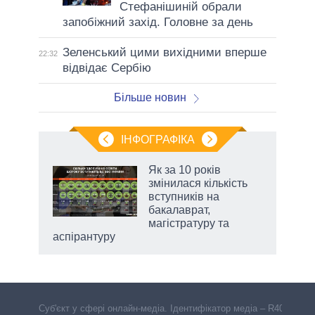
Стефанішиній обрали
запобіжний захід. Головне за день
Зеленський цими вихідними вперше
22:32
відвідає Сербію
Більше новин
ІНФОГРАФІКА
Як за 10 років
раїні
змінилася кількість
ої
вступників на
бакалаврат,
магістратуру та
аспірантуру
Cуб'єкт у сфері онлайн-медіа. Ідентифікатор медіа – R40-