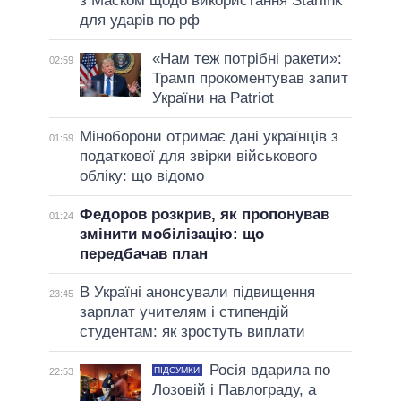
з Маском щодо використання Starlink
для ударів по рф
«Нам теж потрібні ракети»:
02:59
Трамп прокоментував запит
України на Patriot
Міноборони отримає дані українців з
01:59
податкової для звірки військового
обліку: що відомо
Федоров розкрив, як пропонував
01:24
змінити мобілізацію: що
передбачав план
В Україні анонсували підвищення
23:45
зарплат учителям і стипендій
студентам: як зростуть виплати
Росія вдарила по
ПІДСУМКИ
22:53
Лозовій і Павлограду, а