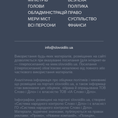
ГОЛОВИ
ПОЛІТИКА
ОБЛАДМІНІСТРАЦІЙ
ПРАВО
МЕРИ МІСТ
СУСПІЛЬСТВО
ВСІ ПЕРСОНИ
ФІНАНСИ
info@slovoidilo.ua
Використання будь-яких матеріалів, розміщених на сайті,
дозволяється при вказуванні посилання (для інтернет-видань
— гіперпосилання) на www.slovoidilo.ua. Посилання
(гіперпосилання) обов’язкове незалежно від повного або
часткового використання матеріалів.
Аналітична інформація про обіцянки політиків і чиновників,
що розміщені на порталі slovoidilo.ua, а також інформація про
стан виконання цих обіцянок, зібрана й опрацьована ТОВ «ІА
Слово і Діло» і є власністю ТОВ «ІА Слово і Діло».
Інфографіки, розміщені на порталі slovoidilo.ua, створені ГО
«Система народного контролю Слово і Діло» і є власністю
ГО «Система народного контролю Слово і Діло».
Матеріали, відмічені значками, публікуються на правах
реклами: «Промо», «Новини компаній», «Позиція»,