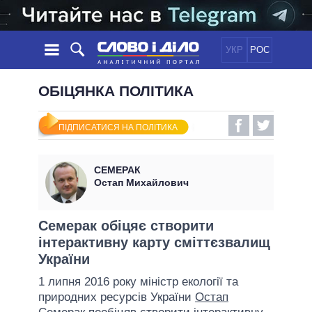
УКР
РОС
НОВИНИ
ОБІЦЯНКА ПОЛІТИКА
ОБIЦЯНКИ
СТРІЧКА
ПОЛІТИКА
ПІДПИСАТИСЯ НА ПОЛІТИКА
ПОДІЇ
ЕКОНОМІКА
ПОЛIТИКИ
СТАТТІ
СУСПІЛЬСТВО
СЕМЕРАК
ІНФОГРАФІКА
ДУМКИ
СВІТ
УСІ ПОЛІТИКИ
Остап Михайлович
ОГЛЯДИ
ПРЕЗИДЕНТ І ОФІС
ВІДЕО
ДАЙДЖЕСТИ
ВЕРХОВНА РАДА
Семерак обіцяє створити
ПІДТРИМАТИ
інтерактивну карту сміттєзвалищ
КАБІНЕТ МІНІСТРІВ
України
ГОЛОВИ ОБЛАДМІНІСТРАЦІЙ
ПОРІВНЯННЯ ПОЛІТИКІВ
1 липня 2016 року міністр екології та
МЕРИ МІСТ
природних ресурсів України
Остап
ВСІ ПЕРСОНИ