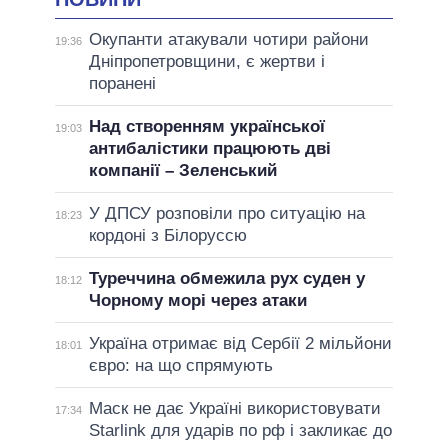
Окупанти атакували чотири райони
19:36
Дніпропетровщини, є жертви і
поранені
Над створенням української
19:03
антибалістики працюють дві
компанії – Зеленський
У ДПСУ розповіли про ситуацію на
18:23
кордоні з Білоруссю
Туреччина обмежила рух суден у
18:12
Чорному морі через атаки
Україна отримає від Сербії 2 мільйони
18:01
євро: на що спрямують
Маск не дає Україні використовувати
17:34
Starlink для ударів по рф і закликає до