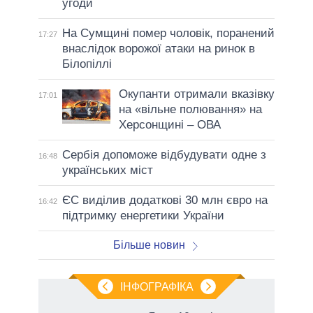
угоди
На Сумщині помер чоловік, поранений
17:27
внаслідок ворожої атаки на ринок в
Білопіллі
Окупанти отримали вказівку
17:01
на «вільне полювання» на
Херсонщині – ОВА
Сербія допоможе відбудувати одне з
16:48
українських міст
ЄС виділив додаткові 30 млн євро на
16:42
підтримку енергетики України
Більше новин
ІНФОГРАФІКА