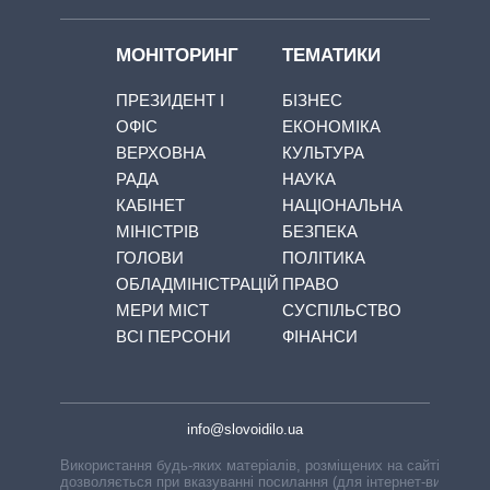
МОНІТОРИНГ
ТЕМАТИКИ
ПРЕЗИДЕНТ І
БІЗНЕС
ОФІС
ЕКОНОМІКА
ВЕРХОВНА
КУЛЬТУРА
РАДА
НАУКА
КАБІНЕТ
НАЦІОНАЛЬНА
МІНІСТРІВ
БЕЗПЕКА
ГОЛОВИ
ПОЛІТИКА
ОБЛАДМІНІСТРАЦІЙ
ПРАВО
МЕРИ МІСТ
СУСПІЛЬСТВО
ВСІ ПЕРСОНИ
ФІНАНСИ
info@slovoidilo.ua
Використання будь-яких матеріалів, розміщених на сайті,
дозволяється при вказуванні посилання (для інтернет-видань