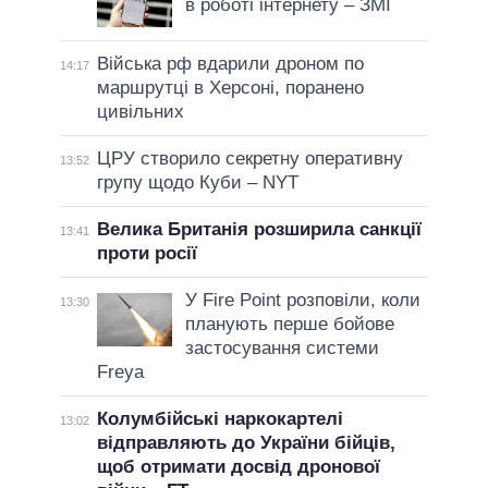
в роботі інтернету – ЗМІ
Війська рф вдарили дроном по
14:17
маршрутці в Херсоні, поранено
цивільних
ЦРУ створило секретну оперативну
13:52
групу щодо Куби – NYT
Велика Британія розширила санкції
13:41
проти росії
У Fire Point розповіли, коли
13:30
планують перше бойове
застосування системи
Freya
Колумбійські наркокартелі
13:02
відправляють до України бійців,
щоб отримати досвід дронової