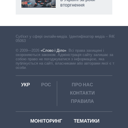
вторгнення
Cуб'єкт у сфері онлайн-медіа. Ідентифікатор медіа – R40-
05063
© 2009—2026
«Слово і Діло»
.
Всі права захищені і
охороняються законом. Адміністрація сайту залишає за
собою право не погоджуватися з інформацією, яка
публікується на сайті, власниками або авторами якої є треті
особи.
УКР
РОС
ПРО НАС
КОНТАКТИ
ПРАВИЛА
МОНІТОРИНГ
ТЕМАТИКИ