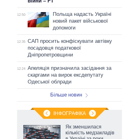
війни – FT
Польща надасть Україні
12:50
новий пакет військової
допомоги
САП просить конфіскувати автівку
12:35
посадовця податкової
Дніпропетровщини
Апеляція призначила засідання за
12:24
скаргами на вирок ексдепутату
Одеської облради
Більше новин
ІНФОГРАФІКА
Як зменшилася
раїні
кількість медзакладів
ої
в Україні за роки