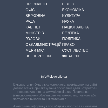
ПРЕЗИДЕНТ І
БІЗНЕС
ОФІС
ЕКОНОМІКА
ВЕРХОВНА
КУЛЬТУРА
РАДА
НАУКА
КАБІНЕТ
НАЦІОНАЛЬНА
МІНІСТРІВ
БЕЗПЕКА
ГОЛОВИ
ПОЛІТИКА
ОБЛАДМІНІСТРАЦІЙ
ПРАВО
МЕРИ МІСТ
СУСПІЛЬСТВО
ВСІ ПЕРСОНИ
ФІНАНСИ
info@slovoidilo.ua
Використання будь-яких матеріалів, розміщених на сайті,
дозволяється при вказуванні посилання (для інтернет-видань
— гіперпосилання) на www.slovoidilo.ua. Посилання
(гіперпосилання) обов’язкове незалежно від повного або
часткового використання матеріалів.
Аналітична інформація про обіцянки політиків і чиновників,