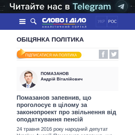
УКР
РОС
НОВИНИ
ОБІЦЯНКА ПОЛІТИКА
ОБIЦЯНКИ
СТРІЧКА
ПОЛІТИКА
ПІДПИСАТИСЯ НА ПОЛІТИКА
ПОДІЇ
ЕКОНОМІКА
ПОЛIТИКИ
СТАТТІ
СУСПІЛЬСТВО
ПОМАЗАНОВ
ІНФОГРАФІКА
ДУМКИ
СВІТ
УСІ ПОЛІТИКИ
Андрій Віталійович
ОГЛЯДИ
ПРЕЗИДЕНТ І ОФІС
ВІДЕО
ДАЙДЖЕСТИ
ВЕРХОВНА РАДА
Помазанов запевнив, що
ПІДТРИМАТИ
проголосує в цілому за
КАБІНЕТ МІНІСТРІВ
законопроект про звільнення від
ГОЛОВИ ОБЛАДМІНІСТРАЦІЙ
ПОРІВНЯННЯ ПОЛІТИКІВ
оподаткування пенсій
МЕРИ МІСТ
24 травня 2016 року народний депутат
ВСІ ПЕРСОНИ