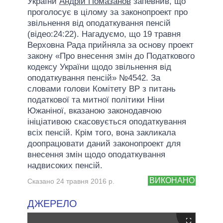
України
Андрій Помазанов
запевнив, що
проголосує в цілому за законопроект про
звільнення від оподаткування пенсій
(відео:24:22). Нагадуємо, що 19 травня
Верховна Рада прийняла за основу проект
закону «Про внесення змін до Податкового
кодексу України щодо звільнення від
оподаткування пенсій» №4542. За
словами голови Комітету ВР з питань
податкової та митної політики Ніни
Южаніної, вказаною законодавчою
ініціативою скасовується оподаткування
всіх пенсій. Крім того, вона закликала
доопрацювати даний законопроект для
внесення змін щодо оподаткування
надвисоких пенсій.
ВИКОНАНО
Сказано 24 травня 2016 р.
ДЖЕРЕЛО