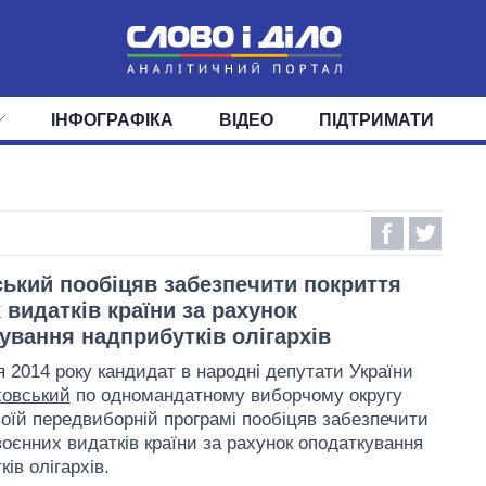
ІНФОГРАФІКА
ВІДЕО
ПІДТРИМАТИ
ІС
СТРІЧКА
ВЕРХОВНА РАДА
ПОДІЇ
СТАТТІ
КАБІНЕТ МІНІСТРІВ
ДУМКИ
ОГЛЯДИ
ГОЛОВИ ОБЛАДМІНІСТРА
ДАЙДЖЕСТИ
ПОЛІТИКА
ДЕПУТАТИ
ЕКОНОМІКА
КОМІТЕТИ
СУСПІЛЬСТВО
ФРАКЦІЇ
ОКРУГИ
СВІТ
ький пообіцяв забезпечити покриття
 видатків країни за рахунок
ування надприбутків олігархів
я 2014 року кандидат в народні депутати України
ховський
по одномандатному виборчому округу
оїй передвиборній програмі пообіцяв забезпечити
воєнних видатків країни за рахунок оподаткування
ів олігархів.