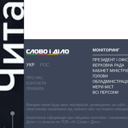
МОНІТОРИНГ
ПРЕЗИДЕНТ І ОФІС
УКР
РОС
ВЕРХОВНА РАДА
КАБІНЕТ МІНІСТРІ
ГОЛОВИ
ПРО НАС
ОБЛАДМІНІСТРАЦІ
КОНТАКТИ
МЕРИ МІСТ
ПРАВИЛА
ВСІ ПЕРСОНИ
Використання будь-яких матеріалів, розміщених на сайті,
обов’язкове незалежно від повного або часткового викори
Аналітична інформація про обіцянки політиків і чиновників
Діло» і є власністю ТОВ «ІА Слово і Діло».