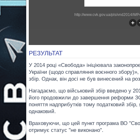
http://www.cvk.gov.ua/pls/vnd2014/
РЕЗУЛЬТАТ
У 2014 році «Свобода» ініціювала законопро
України (щодо справляння воєнного збору)», 
збір. Однак, він досі не був винесений на ро
Нагадаємо, що військовий збір введено у 201
його продовжили до завершення реформи ЗСУ
поняття надприбутків тому податковий збір, я
однаковий.
Враховуючи, що цей пункт програма ВО "Своб
отримує статус "не виконано".