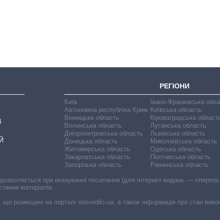
чипи за останні
роки і що
прогнозують на
2027-й
РЕГІОНИ
Київ
Івано-Франківська обл
Автономна республіка Крим
Київська область
Вінницька область
Кіровоградська област
В
Волинська область
Луганська область
Дніпропетровська область
Львівська область
Й
Донецька область
Миколаївська область
Житомирська область
Одеська область
Закарпатська область
Полтавська область
Запорізька область
Рівненська область
 дозволяється при вказуванні посилання (для інтернет-видань — гіперпоси
стання матеріалів.
, що розміщені на порталі slovoidilo.ua, а також інформація про стан вик