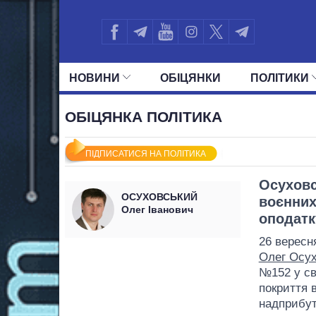
НОВИНИ
ОБIЦЯНКИ
ПОЛIТИКИ
УСІ ПОЛІТИКИ
ПРЕЗИДЕНТ І ОФ
ОБІЦЯНКА ПОЛІТИКА
ПІДПИСАТИСЯ НА ПОЛІТИКА
Осуховс
ОСУХОВСЬКИЙ
воєнних
Олег Іванович
оподатк
26 вересн
Олег Осу
№152 у св
покриття 
надприбутк