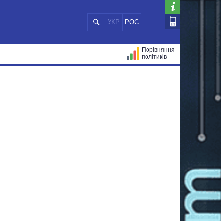
УКР
РОС
Порівняння
політиків
ЦІЙ
МЕРИ МІСТ
ВСІ ПЕРСОНИ