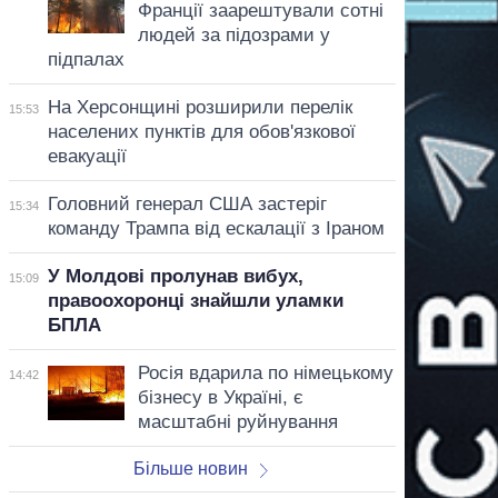
Франції заарештували сотні
людей за підозрами у
підпалах
На Херсонщині розширили перелік
15:53
населених пунктів для обов'язкової
евакуації
Головний генерал США застеріг
15:34
команду Трампа від ескалації з Іраном
У Молдові пролунав вибух,
15:09
правоохоронці знайшли уламки
БПЛА
Росія вдарила по німецькому
14:42
бізнесу в Україні, є
масштабні руйнування
Більше новин