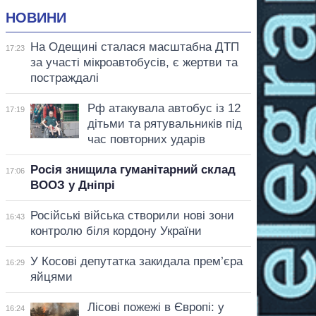
НОВИНИ
На Одещині сталася масштабна ДТП
17:23
за участі мікроавтобусів, є жертви та
постраждалі
Рф атакувала автобус із 12
17:19
дітьми та рятувальників під
час повторних ударів
Росія знищила гуманітарний склад
17:06
ВООЗ у Дніпрі
Російські війська створили нові зони
16:43
контролю біля кордону України
У Косові депутатка закидала прем’єра
16:29
яйцями
Лісові пожежі в Європі: у
16:24