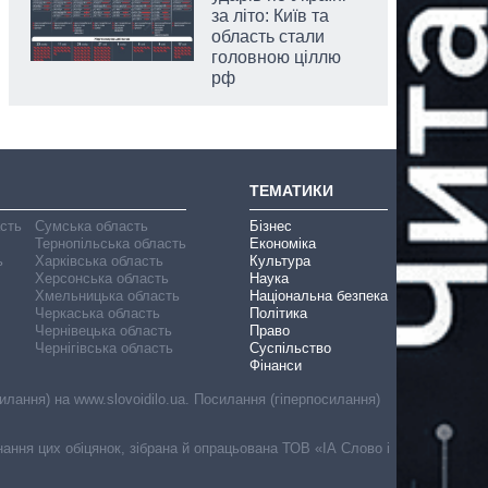
за літо: Київ та
область стали
головною ціллю
рф
ТЕМАТИКИ
асть
Сумська область
Бізнес
Тернопільська область
Економіка
ь
Харківська область
Культура
Херсонська область
Наука
Хмельницька область
Національна безпека
Черкаська область
Політика
Чернівецька область
Право
Чернігівська область
Суспільство
Фінанси
лання) на www.slovoidilo.ua. Посилання (гіперпосилання)
онання цих обіцянок, зібрана й опрацьована ТОВ «ІА Слово і