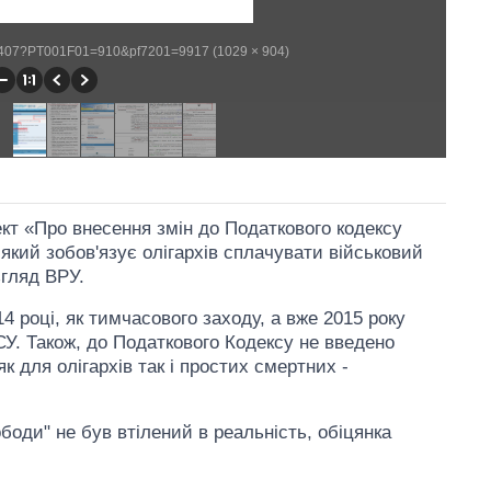
WP407?PT001F01=910&pf7201=9917 (1029 × 904)
ект «Про внесення змін до Податкового кодексу
який зобов'язує олігархів сплачувати військовий
згляд ВРУ.
4 році, як тимчасового заходу, а вже 2015 року
. Також, до Податкового Кодексу не введено
к для олігархів так і простих смертних -
оди" не був втілений в реальність, обіцянка