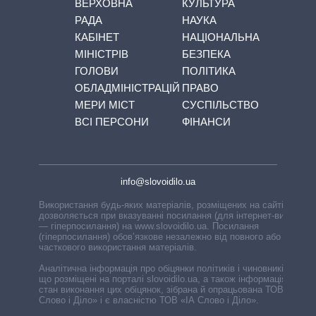
ВЕРХОВНА
КУЛЬТУРА
РАДА
НАУКА
КАБІНЕТ
НАЦІОНАЛЬНА
МІНІСТРІВ
БЕЗПЕКА
ГОЛОВИ
ПОЛІТИКА
ОБЛАДМІНІСТРАЦІЙ
ПРАВО
МЕРИ МІСТ
СУСПІЛЬСТВО
ВСІ ПЕРСОНИ
ФІНАНСИ
info@slovoidilo.ua
Використання будь-яких матеріалів, розміщених на сайті,
дозволяється при вказуванні посилання (для інтернет-видань
— гіперпосилання) на www.slovoidilo.ua. Посилання
(гіперпосилання) обов’язкове незалежно від повного або
часткового використання матеріалів.
Аналітична інформація про обіцянки політиків і чиновників,
що розміщені на порталі slovoidilo.ua, а також інформація про
стан виконання цих обіцянок, зібрана й опрацьована ТОВ «ІА
Слово і Діло» і є власністю ТОВ «ІА Слово і Діло».