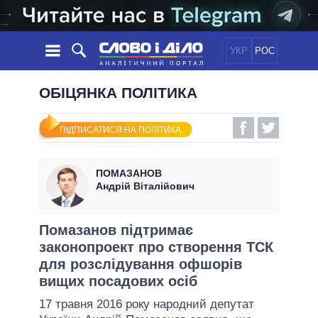
УКР
РОС
НОВИНИ
ОБІЦЯНКА ПОЛІТИКА
ОБIЦЯНКИ
СТРІЧКА
ПОЛІТИКА
ПІДПИСАТИСЯ НА ПОЛІТИКА
ПОДІЇ
ЕКОНОМІКА
ПОЛIТИКИ
СТАТТІ
СУСПІЛЬСТВО
ПОМАЗАНОВ
ІНФОГРАФІКА
ДУМКИ
СВІТ
УСІ ПОЛІТИКИ
Андрій Віталійович
ОГЛЯДИ
ПРЕЗИДЕНТ І ОФІС
ВІДЕО
ДАЙДЖЕСТИ
ВЕРХОВНА РАДА
Помазанов підтримає
ПІДТРИМАТИ
законопроект про створення ТСК
КАБІНЕТ МІНІСТРІВ
для розслідування офшорів
ГОЛОВИ ОБЛАДМІНІСТРАЦІЙ
ПОРІВНЯННЯ ПОЛІТИКІВ
вищих посадових осіб
МЕРИ МІСТ
17 травня 2016 року народний депутат
ВСІ ПЕРСОНИ