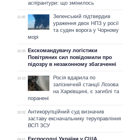
аспірантури: що змінилось
Зеленський підтвердив
11:00
ураження двох НПЗ у росії
та суден ворога у Чорному
морі
Екскомандувачу логістики
10:35
Повітряних сил повідомили про
підозру в незаконному збагаченні
Росія вдарила по
10:10
залізничній станції Лозова
на Харківщині, є загиблі та
поранені
Антикорупційний суд визначив
10:02
заставу ексначальнику теруправління
ВСП ЗСУ
Експосолці України у США
09:51