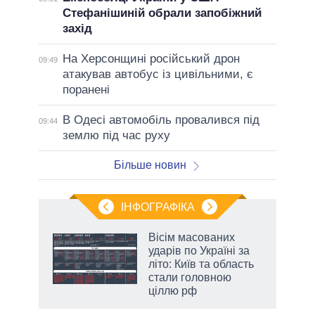
Стефанішиній обрали запобіжний
захід
На Херсонщині російський дрон
09:49
атакував автобус із цивільними, є
поранені
В Одесі автомобіль провалився під
09:44
землю під час руху
Більше новин
ІНФОГРАФІКА
и на
Вісім масованих
ударів по Україні за
а
літо: Київ та область
стали головною
ціллю рф