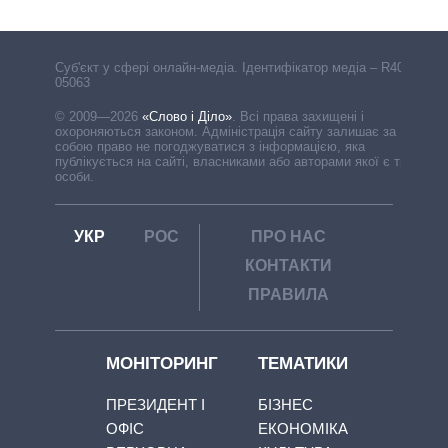
Cуб'єкт у сфері онлайн-медіа. Ідентифікатор медіа – R40-
05063
© 2009—2026
«Слово і Діло»
.
Всі права захищені і
охороняються законом. Адміністрація сайту залишає за
собою право не погоджуватися з інформацією, яка
публікується на сайті, власниками або авторами якої є треті
особи.
УКР
РОС
ПРО НАС
КОНТАКТИ
ПРАВИЛА
МОНІТОРИНГ
ТЕМАТИКИ
ПРЕЗИДЕНТ І
БІЗНЕС
ОФІС
ЕКОНОМІКА