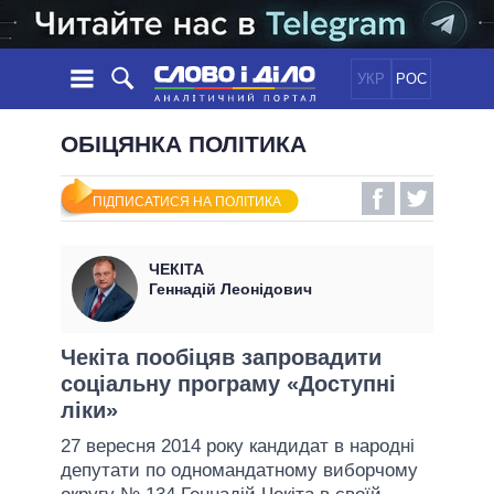
УКР
РОС
НОВИНИ
ОБІЦЯНКА ПОЛІТИКА
ОБIЦЯНКИ
СТРІЧКА
ПОЛІТИКА
ПІДПИСАТИСЯ НА ПОЛІТИКА
ПОДІЇ
ЕКОНОМІКА
ПОЛIТИКИ
СТАТТІ
СУСПІЛЬСТВО
ЧЕКІТА
ІНФОГРАФІКА
ДУМКИ
СВІТ
УСІ ПОЛІТИКИ
Геннадій Леонідович
ОГЛЯДИ
ПРЕЗИДЕНТ І ОФІС
ВІДЕО
ДАЙДЖЕСТИ
ВЕРХОВНА РАДА
Чекіта пообіцяв запровадити
ПІДТРИМАТИ
соціальну програму «Доступні
КАБІНЕТ МІНІСТРІВ
ліки»
ГОЛОВИ ОБЛАДМІНІСТРАЦІЙ
ПОРІВНЯННЯ ПОЛІТИКІВ
27 вересня 2014 року кандидат в народні
МЕРИ МІСТ
депутати по одномандатному виборчому
ВСІ ПЕРСОНИ