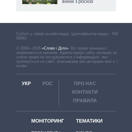
війни з росією
Cуб'єкт у сфері онлайн-медіа. Ідентифікатор медіа – R40-
05063
© 2009—2026
«Слово і Діло»
.
Всі права захищені і
охороняються законом. Адміністрація сайту залишає за
собою право не погоджуватися з інформацією, яка
публікується на сайті, власниками або авторами якої є треті
особи.
УКР
РОС
ПРО НАС
КОНТАКТИ
ПРАВИЛА
МОНІТОРИНГ
ТЕМАТИКИ