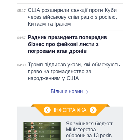
США розширили санкції проти Куби
05:17
через військову співпрацю з росією,
Китаєм та Іраном
Радник президента попередив
04:57
бізнес про фейкові листи з
погрозами атак дронів
Трамп підписав укази, які обмежують
04:39
право на громадянство за
народженням у США
Більше новин
ІНФОГРАФІКА
Як змінився бюджет
раїні
Міністерства
ої
оборони за 13 років