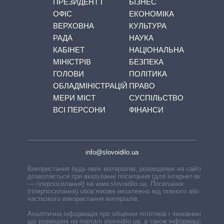
ПРЕЗИДЕНТ І
БІЗНЕС
ОФІС
ЕКОНОМІКА
ВЕРХОВНА
КУЛЬТУРА
РАДА
НАУКА
КАБІНЕТ
НАЦІОНАЛЬНА
МІНІСТРІВ
БЕЗПЕКА
ГОЛОВИ
ПОЛІТИКА
ОБЛАДМІНІСТРАЦІЙ
ПРАВО
МЕРИ МІСТ
СУСПІЛЬСТВО
ВСІ ПЕРСОНИ
ФІНАНСИ
info@slovoidilo.ua
Використання будь-яких матеріалів, розміщених на сайті,
дозволяється при вказуванні посилання (для інтернет-видань
— гіперпосилання) на www.slovoidilo.ua. Посилання
(гіперпосилання) обов’язкове незалежно від повного або
часткового використання матеріалів.
Аналітична інформація про обіцянки політиків і чиновників,
що розміщені на порталі slovoidilo.ua, а також інформація про