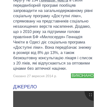
округу № 134
Геннадій Чекіта
в своїй
передвиборній програмі пообіцяв
запровадити на загальнодержавному рівні
соціальну програму «Доступні ліки»,
спрямовану на представників соціально
незахищених верств населення. Додамо,
що з 2010 року за підтримки голови
правління БФ «Милосердя» Геннадія
Чекіти в Одесі діє соціальна програма
«Доступні ліки». Вона передбачає знижку
в розмірі від 8% до 13%, а також
безкоштовну консультацію лікаря і список
з 20 ліків, які відпускаються за оптовими
цінами без аптечної націнки.
ВИКОНАНО
Сказано 27 вересня 2014 р.
ДЖЕРЕЛО