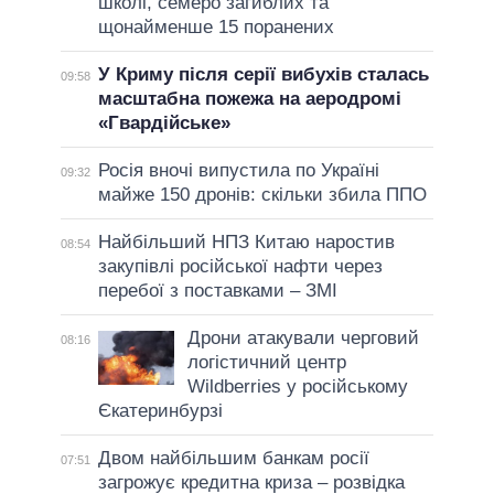
школі, семеро загиблих та
щонайменше 15 поранених
У Криму після серії вибухів сталась
09:58
масштабна пожежа на аеродромі
«Гвардійське»
Росія вночі випустила по Україні
09:32
майже 150 дронів: скільки збила ППО
Найбільший НПЗ Китаю наростив
08:54
закупівлі російської нафти через
перебої з поставками – ЗМІ
Дрони атакували черговий
08:16
логістичний центр
Wildberries у російському
Єкатеринбурзі
Двом найбільшим банкам росії
07:51
загрожує кредитна криза – розвідка