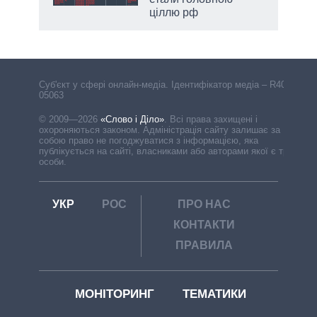
ціллю рф
Cуб'єкт у сфері онлайн-медіа. Ідентифікатор медіа – R40-
05063
© 2009—2026
«Слово і Діло»
.
Всі права захищені і
охороняються законом. Адміністрація сайту залишає за
собою право не погоджуватися з інформацією, яка
публікується на сайті, власниками або авторами якої є треті
особи.
УКР
РОС
ПРО НАС
КОНТАКТИ
ПРАВИЛА
МОНІТОРИНГ
ТЕМАТИКИ