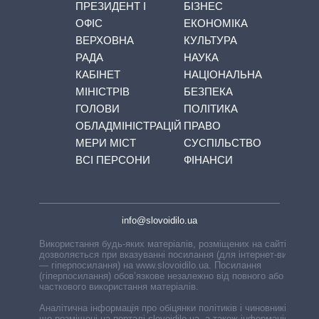
ПРЕЗИДЕНТ І
БІЗНЕС
ОФІС
ЕКОНОМІКА
ВЕРХОВНА
КУЛЬТУРА
РАДА
НАУКА
КАБІНЕТ
НАЦІОНАЛЬНА
МІНІСТРІВ
БЕЗПЕКА
ГОЛОВИ
ПОЛІТИКА
ОБЛАДМІНІСТРАЦІЙ
ПРАВО
МЕРИ МІСТ
СУСПІЛЬСТВО
ВСІ ПЕРСОНИ
ФІНАНСИ
info@slovoidilo.ua
Використання будь-яких матеріалів, розміщених на сайті,
дозволяється при вказуванні посилання (для інтернет-видань
— гіперпосилання) на www.slovoidilo.ua. Посилання
(гіперпосилання) обов’язкове незалежно від повного або
часткового використання матеріалів.
Аналітична інформація про обіцянки політиків і чиновників,
що розміщені на порталі slovoidilo.ua, а також інформація про