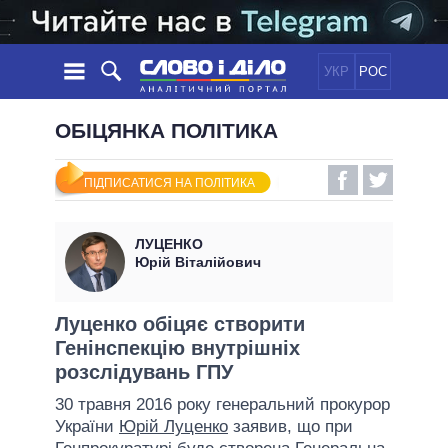
УКР
РОС
НОВИНИ
ОБІЦЯНКА ПОЛІТИКА
ОБIЦЯНКИ
СТРІЧКА
ПОЛІТИКА
ПІДПИСАТИСЯ НА ПОЛІТИКА
ПОДІЇ
ЕКОНОМІКА
ПОЛIТИКИ
СТАТТІ
СУСПІЛЬСТВО
ЛУЦЕНКО
ІНФОГРАФІКА
ДУМКИ
СВІТ
УСІ ПОЛІТИКИ
Юрій Віталійович
ОГЛЯДИ
ПРЕЗИДЕНТ І ОФІС
ВІДЕО
ДАЙДЖЕСТИ
ВЕРХОВНА РАДА
Луценко обіцяє створити
ПІДТРИМАТИ
Генінспекцію внутрішніх
КАБІНЕТ МІНІСТРІВ
розслідувань ГПУ
ГОЛОВИ ОБЛАДМІНІСТРАЦІЙ
ПОРІВНЯННЯ ПОЛІТИКІВ
30 травня 2016 року генеральний прокурор
МЕРИ МІСТ
України
Юрій Луценко
заявив, що при
ВСІ ПЕРСОНИ