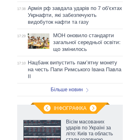
Армія рф завдала ударів по 7 об'єктах
17:38
Укрнафти, які забезпечують
видобуток нафти та газу
МОН оновило стандарти
17:29
загальної середньої освіти:
що змінилось
Нацбанк випустить пам’ятну монету
17:10
на честь Папи Римського Івана Павла
II
Більше новин
ІНФОГРАФІКА
 як
Вісім масованих
и за
ударів по Україні за
літо: Київ та область
2027-
стали головною