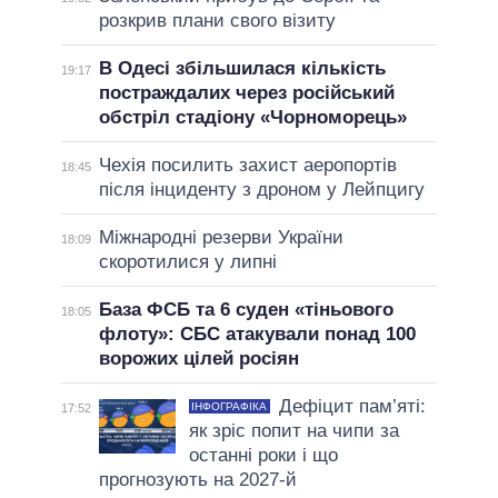
розкрив плани свого візиту
В Одесі збільшилася кількість
19:17
постраждалих через російський
обстріл стадіону «Чорноморець»
Чехія посилить захист аеропортів
18:45
після інциденту з дроном у Лейпцигу
Міжнародні резерви України
18:09
скоротилися у липні
База ФСБ та 6 суден «тіньового
18:05
флоту»: СБС атакували понад 100
ворожих цілей росіян
Дефіцит пам’яті:
ІНФОГРАФІКА
17:52
як зріс попит на чипи за
останні роки і що
прогнозують на 2027-й