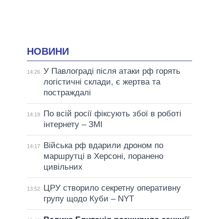
НОВИНИ
У Павлограді після атаки рф горять
14:26
логістичні склади, є жертва та
постраждалі
По всій росії фіксують збої в роботі
14:19
інтернету – ЗМІ
Війська рф вдарили дроном по
14:17
маршрутці в Херсоні, поранено
цивільних
ЦРУ створило секретну оперативну
13:52
групу щодо Куби – NYT