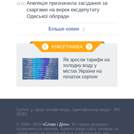
Апеляція призначила засідання за
12:24
скаргами на вирок ексдепутату
Одеської облради
Більше новин
ІНФОГРАФІКА
Як зросли тарифи на
ладів
холодну воду у
містах України на
початок серпня
Cуб'єкт у сфері онлайн-медіа. Ідентифікатор медіа – R40-
05063
© 2009—2026
«Слово і Діло»
.
Всі права захищені і
охороняються законом. Адміністрація сайту залишає за
собою право не погоджуватися з інформацією, яка