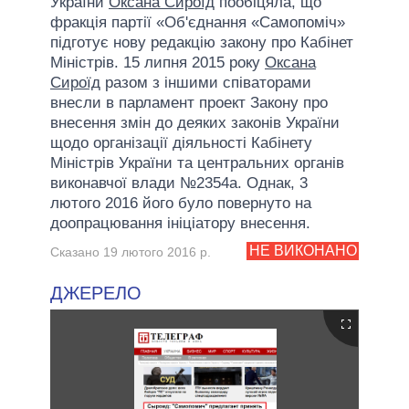
України
Оксана Сироїд
пообіцяла, що
фракція партії «Об'єднання «Самопоміч»
підготує нову редакцію закону про Кабінет
Міністрів. 15 липня 2015 року
Оксана
Сироїд
разом з іншими співаторами
внесли в парламент проект Закону про
внесення змін до деяких законів України
щодо організації діяльності Кабінету
Міністрів України та центральних органів
виконавчої влади №2354а. Однак, 3
лютого 2016 його було повернуто на
доопрацювання ініціатору внесення.
НЕ ВИКОНАНО
Сказано 19 лютого 2016 р.
ДЖЕРЕЛО