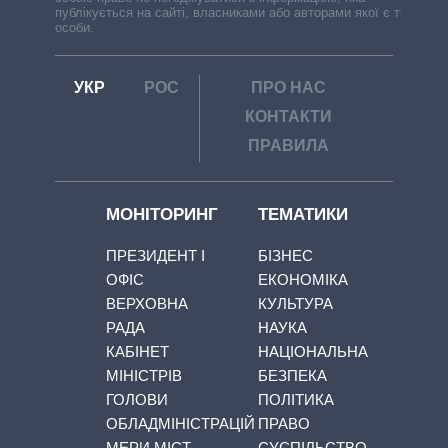
публікується на сайті, власниками або авторами якої є треті
особи.
УКР
РОС
ПРО НАС
КОНТАКТИ
ПРАВИЛА
МОНІТОРИНГ
ТЕМАТИКИ
ПРЕЗИДЕНТ І
БІЗНЕС
ОФІС
ЕКОНОМІКА
ВЕРХОВНА
КУЛЬТУРА
РАДА
НАУКА
КАБІНЕТ
НАЦІОНАЛЬНА
МІНІСТРІВ
БЕЗПЕКА
ГОЛОВИ
ПОЛІТИКА
ОБЛАДМІНІСТРАЦІЙ
ПРАВО
МЕРИ МІСТ
СУСПІЛЬСТВО