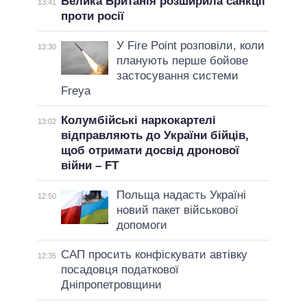
Велика Британія розширила санкції
13:41
проти росії
У Fire Point розповіли, коли
13:30
планують перше бойове
застосування системи
Freya
Колумбійські наркокартелі
13:02
відправляють до України бійців,
щоб отримати досвід дронової
війни – FT
Польща надасть Україні
12:50
новий пакет військової
допомоги
САП просить конфіскувати автівку
12:35
посадовця податкової
Дніпропетровщини