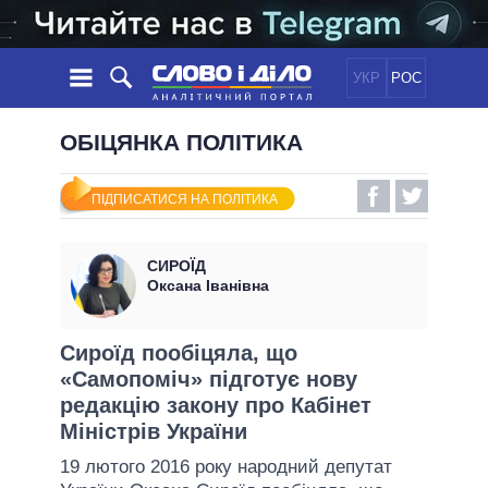
УКР
РОС
НОВИНИ
ОБІЦЯНКА ПОЛІТИКА
ОБIЦЯНКИ
СТРІЧКА
ПОЛІТИКА
ПІДПИСАТИСЯ НА ПОЛІТИКА
ПОДІЇ
ЕКОНОМІКА
ПОЛIТИКИ
СТАТТІ
СУСПІЛЬСТВО
СИРОЇД
ІНФОГРАФІКА
ДУМКИ
СВІТ
УСІ ПОЛІТИКИ
Оксана Іванівна
ОГЛЯДИ
ПРЕЗИДЕНТ І ОФІС
ВІДЕО
ДАЙДЖЕСТИ
ВЕРХОВНА РАДА
Сироїд пообіцяла, що
ПІДТРИМАТИ
«Самопоміч» підготує нову
КАБІНЕТ МІНІСТРІВ
редакцію закону про Кабінет
ГОЛОВИ ОБЛАДМІНІСТРАЦІЙ
ПОРІВНЯННЯ ПОЛІТИКІВ
Міністрів України
МЕРИ МІСТ
19 лютого 2016 року народний депутат
ВСІ ПЕРСОНИ