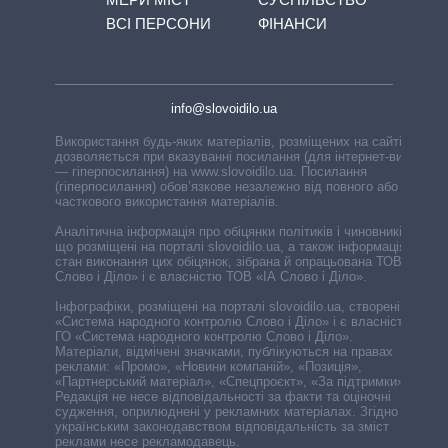
ВСІ ПЕРСОНИ
ФІНАНСИ
info@slovoidilo.ua
Використання будь-яких матеріалів, розміщених на сайті,
дозволяється при вказуванні посилання (для інтернет-видань
— гіперпосилання) на www.slovoidilo.ua. Посилання
(гіперпосилання) обов’язкове незалежно від повного або
часткового використання матеріалів.
Аналітична інформація про обіцянки політиків і чиновників,
що розміщені на порталі slovoidilo.ua, а також інформація про
стан виконання цих обіцянок, зібрана й опрацьована ТОВ «ІА
Слово і Діло» і є власністю ТОВ «ІА Слово і Діло».
Інфографіки, розміщені на порталі slovoidilo.ua, створені ГО
«Система народного контролю Слово і Діло» і є власністю
ГО «Система народного контролю Слово і Діло».
Матеріали, відмічені значками, публікуються на правах
реклами: «Промо», «Новини компаній», «Позиція»,
«Партнерський матеріал», «Спецпроєкт», «За підтримки».
Редакція не несе відповідальності за факти та оціночні
судження, оприлюднені у рекламних матеріалах. Згідно з
українським законодавством відповідальність за зміст
реклами несе рекламодавець.