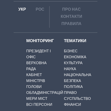
УКР
РОС
ПРО НАС
КОНТАКТИ
ПРАВИЛА
МОНІТОРИНГ
ТЕМАТИКИ
ПРЕЗИДЕНТ І
БІЗНЕС
ОФІС
ЕКОНОМІКА
ВЕРХОВНА
КУЛЬТУРА
РАДА
НАУКА
КАБІНЕТ
НАЦІОНАЛЬНА
МІНІСТРІВ
БЕЗПЕКА
ГОЛОВИ
ПОЛІТИКА
ОБЛАДМІНІСТРАЦІЙ
ПРАВО
МЕРИ МІСТ
СУСПІЛЬСТВО
ВСІ ПЕРСОНИ
ФІНАНСИ