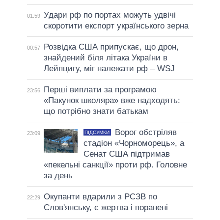
Удари рф по портах можуть удвічі
01:59
скоротити експорт українського зерна
Розвідка США припускає, що дрон,
00:57
знайдений біля літака України в
Лейпцигу, міг належати рф – WSJ
Перші виплати за програмою
23:56
«Пакунок школяра» вже надходять:
що потрібно знати батькам
Ворог обстріляв
ПІДСУМКИ
23:09
стадіон «Чорноморець», а
Сенат США підтримав
«пекельні санкції» проти рф. Головне
за день
Окупанти вдарили з РСЗВ по
22:29
Слов'янську, є жертва і поранені