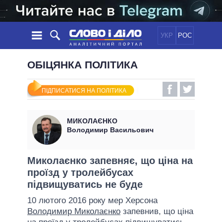
УКР
РОС
НОВИНИ
ОБІЦЯНКА ПОЛІТИКА
ОБIЦЯНКИ
СТРІЧКА
ПОЛІТИКА
ПІДПИСАТИСЯ НА ПОЛІТИКА
ПОДІЇ
ЕКОНОМІКА
ПОЛIТИКИ
СТАТТІ
СУСПІЛЬСТВО
МИКОЛАЄНКО
ІНФОГРАФІКА
ДУМКИ
СВІТ
УСІ ПОЛІТИКИ
Володимир Васильович
ОГЛЯДИ
ПРЕЗИДЕНТ І ОФІС
ВІДЕО
ДАЙДЖЕСТИ
ВЕРХОВНА РАДА
Миколаєнко запевняє, що ціна на
ПІДТРИМАТИ
проїзд у тролейбусах
КАБІНЕТ МІНІСТРІВ
підвищуватись не буде
ГОЛОВИ ОБЛАДМІНІСТРАЦІЙ
ПОРІВНЯННЯ ПОЛІТИКІВ
10 лютого 2016 року мер Херсона
МЕРИ МІСТ
Володимир Миколаєнко
запевнив, що ціна
ВСІ ПЕРСОНИ