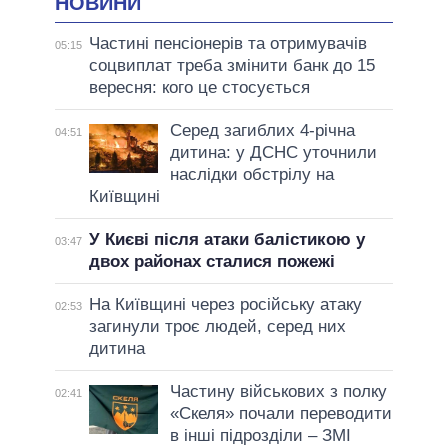
НОВИНИ
Частині пенсіонерів та отримувачів
05:15
соцвиплат треба змінити банк до 15
вересня: кого це стосується
Серед загиблих 4-річна
04:51
дитина: у ДСНС уточнили
наслідки обстрілу на
Київщині
У Києві після атаки балістикою у
03:47
двох районах сталися пожежі
На Київщині через російську атаку
02:53
загинули троє людей, серед них
дитина
Частину військових з полку
02:41
«Скеля» почали переводити
в інші підрозділи – ЗМІ