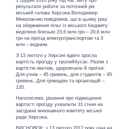
1 грудня 2016 року під час звіту про
результати роботи за поточний рік
міський голова Херсона Володимир
Миколаєнко повідомив, що в цьому році
на збереження пільг із міського бюджету
виділено близько 23,6 млн грн – 20,6 млн
грн на проїзд електротранспортом та 3
млн – водним.
З 13 лютого у Херсоні вдвічі зросла
вартість проїзду у тролейбусах. Разом з
вартістю квитків, здорожчали й проїзні.
Для учнів – 45 гривень, для студентів – 65
гривень. Для громадян та організацій –
120.
Наголосимо, рішення про підвищення
вартості проїзду ухвалили 31 січня на
засіданні виконавчого комітету міської
ради Херсона.
ВИСНОВОК: з 13 лютого 2017 року ціна на