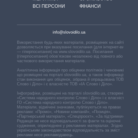
ВСІ ПЕРСОНИ
ФІНАНСИ
info@slovoidilo.ua
Використання будь-яких матеріалів, розміщених на сайті,
дозволяється при вказуванні посилання (для інтернет-видань
— гіперпосилання) на www.slovoidilo.ua. Посилання
(гіперпосилання) обов’язкове незалежно від повного або
часткового використання матеріалів.
Аналітична інформація про обіцянки політиків і чиновників,
що розміщені на порталі slovoidilo.ua, а також інформація про
стан виконання цих обіцянок, зібрана й опрацьована ТОВ «ІА
Слово і Діло» і є власністю ТОВ «ІА Слово і Діло».
Інфографіки, розміщені на порталі slovoidilo.ua, створені ГО
«Система народного контролю Слово і Діло» і є власністю
ГО «Система народного контролю Слово і Діло».
Матеріали, відмічені значками, публікуються на правах
реклами: «Промо», «Новини компаній», «Позиція»,
«Партнерський матеріал», «Спецпроєкт», «За підтримки».
Редакція не несе відповідальності за факти та оціночні
судження, оприлюднені у рекламних матеріалах. Згідно з
українським законодавством відповідальність за зміст
реклами несе рекламодавець.