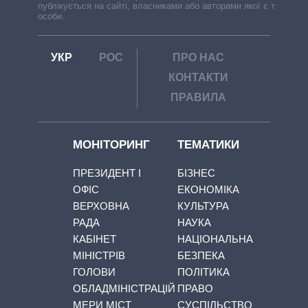
публікується на сайті, власниками або авторами якої є треті
особи.
УКР
РОС
ПРО НАС
КОНТАКТИ
ПРАВИЛА
МОНІТОРИНГ
ТЕМАТИКИ
ПРЕЗИДЕНТ І
БІЗНЕС
ОФІС
ЕКОНОМІКА
ВЕРХОВНА
КУЛЬТУРА
РАДА
НАУКА
КАБІНЕТ
НАЦІОНАЛЬНА
МІНІСТРІВ
БЕЗПЕКА
ГОЛОВИ
ПОЛІТИКА
ОБЛАДМІНІСТРАЦІЙ
ПРАВО
МЕРИ МІСТ
СУСПІЛЬСТВО