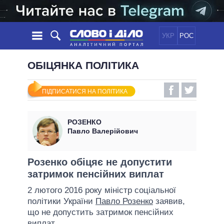
УКР
РОС
НОВИНИ
ОБІЦЯНКА ПОЛІТИКА
ОБIЦЯНКИ
СТРІЧКА
ПОЛІТИКА
ПІДПИСАТИСЯ НА ПОЛІТИКА
ПОДІЇ
ЕКОНОМІКА
ПОЛIТИКИ
СТАТТІ
СУСПІЛЬСТВО
РОЗЕНКО
ІНФОГРАФІКА
ДУМКИ
СВІТ
УСІ ПОЛІТИКИ
Павло Валерійович
ОГЛЯДИ
ПРЕЗИДЕНТ І ОФІС
ВІДЕО
ДАЙДЖЕСТИ
ВЕРХОВНА РАДА
Розенко обіцяє не допустити
ПІДТРИМАТИ
затримок пенсійних виплат
КАБІНЕТ МІНІСТРІВ
ГОЛОВИ ОБЛАДМІНІСТРАЦІЙ
2 лютого 2016 року міністр соціальної
ПОРІВНЯННЯ ПОЛІТИКІВ
політики України
Павло Розенко
заявив,
МЕРИ МІСТ
що не допустить затримок пенсійних
ВСІ ПЕРСОНИ
виплат.