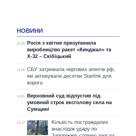
НОВИНИ
Росія з квітня призупинила
15:05
виробництво ракет «Кинджал» та
Х-32 – Скібіцький
СБУ затримала чергових агентів рф,
14:58
які активували десятки Starlink для
ворога
Верховний суд відпустив під
14:41
умовний строк ексголову села на
Сумщині
Кількість постраждалих
14:27
внаслідок удару по
Запоріжжю стрімко зросла,