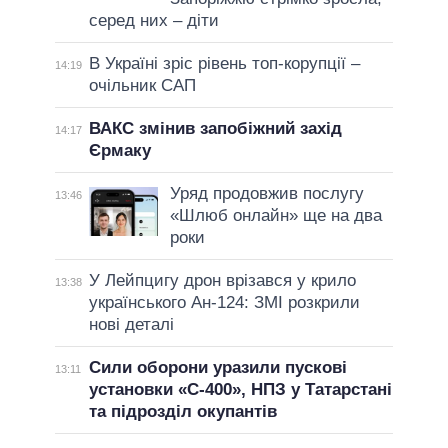
серед них – діти
В Україні зріс рівень топ-корупції –
14:19
очільник САП
ВАКС змінив запобіжний захід
14:17
Єрмаку
Уряд продовжив послугу
13:46
«Шлюб онлайн» ще на два
роки
У Лейпцигу дрон врізався у крило
13:38
українського Ан-124: ЗМІ розкрили
нові деталі
Сили оборони уразили пускові
13:11
установки «С-400», НПЗ у Татарстані
та підрозділ окупантів