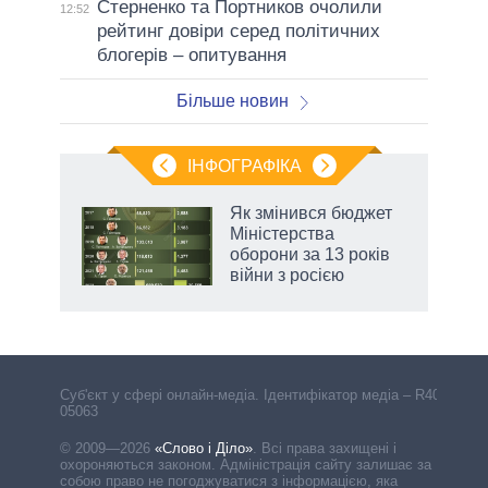
Стерненко та Портников очолили
12:52
рейтинг довіри серед політичних
блогерів – опитування
Більше новин
ІНФОГРАФІКА
Як змінився бюджет
 за
Міністерства
асть
оборони за 13 років
війни з росією
аспі
Cуб'єкт у сфері онлайн-медіа. Ідентифікатор медіа – R40-
05063
© 2009—2026
«Слово і Діло»
.
Всі права захищені і
охороняються законом. Адміністрація сайту залишає за
собою право не погоджуватися з інформацією, яка