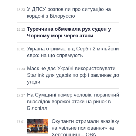
У ДПСУ розповіли про ситуацію на
18:23
кордоні з Білоруссю
Туреччина обмежила рух суден у
18:12
Чорному морі через атаки
Україна отримає від Сербії 2 мільйони
18:01
євро: на що спрямують
Маск не дає Україні використовувати
17:34
Starlink для ударів по рф і закликає до
угоди
На Сумщині помер чоловік, поранений
17:27
внаслідок ворожої атаки на ринок в
Білопіллі
Окупанти отримали вказівку
17:01
на «вільне полювання» на
Херсонщині – ОВА