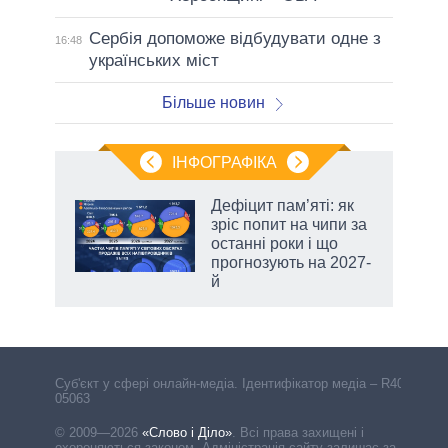
Сербія допоможе відбудувати одне з
16:48
українських міст
Більше новин
ІНФОГРАФІКА
 5
Дефіцит пам’яті: як
вго
зріс попит на чипи за
останні роки і що
прогнозують на 2027-
й
Cуб'єкт у сфері онлайн-медіа. Ідентифікатор медіа – R40-
05063
© 2009—2026
«Слово і Діло»
.
Всі права захищені і
охороняються законом. Адміністрація сайту залишає за