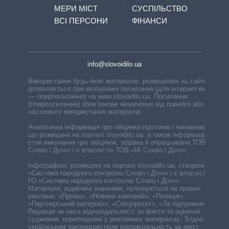
МЕРИ МІСТ
СУСПІЛЬСТВО
ВСІ ПЕРСОНИ
ФІНАНСИ
info@slovoidilo.ua
Використання будь-яких матеріалів, розміщених на сайті,
дозволяється при вказуванні посилання (для інтернет-видань
— гіперпосилання) на www.slovoidilo.ua. Посилання
(гіперпосилання) обов’язкове незалежно від повного або
часткового використання матеріалів.
Аналітична інформація про обіцянки політиків і чиновників,
що розміщені на порталі slovoidilo.ua, а також інформація про
стан виконання цих обіцянок, зібрана й опрацьована ТОВ «ІА
Слово і Діло» і є власністю ТОВ «ІА Слово і Діло».
Інфографіки, розміщені на порталі slovoidilo.ua, створені ГО
«Система народного контролю Слово і Діло» і є власністю
ГО «Система народного контролю Слово і Діло».
Матеріали, відмічені значками, публікуються на правах
реклами: «Промо», «Новини компаній», «Позиція»,
«Партнерський матеріал», «Спецпроєкт», «За підтримки».
Редакція не несе відповідальності за факти та оціночні
судження, оприлюднені у рекламних матеріалах. Згідно з
українським законодавством відповідальність за зміст