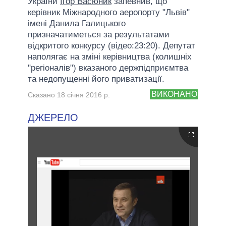
України
Ігор Васюник
запевнив, що
керівник Міжнародного аеропорту "Львів"
імені Данила Галицького
призначатиметься за результатами
відкритого конкурсу (відео:23:20). Депутат
наполягає на зміні керівництва (колишніх
"регіоналів") вказаного держпідприємтва
та недопущенні його приватизації.
ВИКОНАНО
Сказано 18 січня 2016 р.
ДЖЕРЕЛО