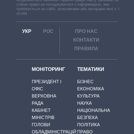
собою право не погоджуватися з інформацією, яка
публікується на сайті, власниками або авторами якої є треті
особи.
УКР
РОС
ПРО НАС
КОНТАКТИ
ПРАВИЛА
МОНІТОРИНГ
ТЕМАТИКИ
ПРЕЗИДЕНТ І
БІЗНЕС
ОФІС
ЕКОНОМІКА
ВЕРХОВНА
КУЛЬТУРА
РАДА
НАУКА
КАБІНЕТ
НАЦІОНАЛЬНА
МІНІСТРІВ
БЕЗПЕКА
ГОЛОВИ
ПОЛІТИКА
ОБЛАДМІНІСТРАЦІЙ
ПРАВО