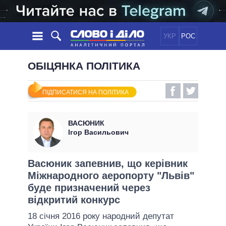
УКР
РОС
НОВИНИ
ОБІЦЯНКА ПОЛІТИКА
ОБIЦЯНКИ
СТРІЧКА
ПОЛІТИКА
ПІДПИСАТИСЯ НА ПОЛІТИКА
ПОДІЇ
ЕКОНОМІКА
ПОЛIТИКИ
СТАТТІ
СУСПІЛЬСТВО
ВАСЮНИК
ІНФОГРАФІКА
ДУМКИ
СВІТ
УСІ ПОЛІТИКИ
Ігор Васильович
ОГЛЯДИ
ПРЕЗИДЕНТ І ОФІС
ВІДЕО
ДАЙДЖЕСТИ
ВЕРХОВНА РАДА
Васюник запевнив, що керівник
ПІДТРИМАТИ
Міжнародного аеропорту "Львів"
КАБІНЕТ МІНІСТРІВ
буде призначений через
ГОЛОВИ ОБЛАДМІНІСТРАЦІЙ
ПОРІВНЯННЯ ПОЛІТИКІВ
відкритий конкурс
МЕРИ МІСТ
18 січня 2016 року народний депутат
ВСІ ПЕРСОНИ