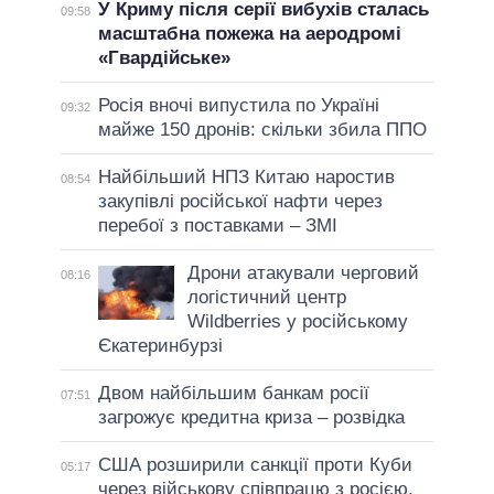
У Криму після серії вибухів сталась
09:58
масштабна пожежа на аеродромі
«Гвардійське»
Росія вночі випустила по Україні
09:32
майже 150 дронів: скільки збила ППО
Найбільший НПЗ Китаю наростив
08:54
закупівлі російської нафти через
перебої з поставками – ЗМІ
Дрони атакували черговий
08:16
логістичний центр
Wildberries у російському
Єкатеринбурзі
Двом найбільшим банкам росії
07:51
загрожує кредитна криза – розвідка
США розширили санкції проти Куби
05:17
через військову співпрацю з росією,