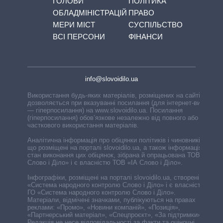
ГОЛОВИ
ПОЛІТИКА
ОБЛАДМІНІСТРАЦІЙ
ПРАВО
МЕРИ МІСТ
СУСПІЛЬСТВО
ВСІ ПЕРСОНИ
ФІНАНСИ
info@slovoidilo.ua
Використання будь-яких матеріалів, розміщених на сайті,
дозволяється при вказуванні посилання (для інтернет-видань
— гіперпосилання) на www.slovoidilo.ua. Посилання
(гіперпосилання) обов’язкове незалежно від повного або
часткового використання матеріалів.
Аналітична інформація про обіцянки політиків і чиновників,
що розміщені на порталі slovoidilo.ua, а також інформація про
стан виконання цих обіцянок, зібрана й опрацьована ТОВ «ІА
Слово і Діло» і є власністю ТОВ «ІА Слово і Діло».
Інфографіки, розміщені на порталі slovoidilo.ua, створені ГО
«Система народного контролю Слово і Діло» і є власністю
ГО «Система народного контролю Слово і Діло».
Матеріали, відмічені значками, публікуються на правах
реклами: «Промо», «Новини компаній», «Позиція»,
«Партнерський матеріал», «Спецпроєкт», «За підтримки».
Редакція не несе відповідальності за факти та оціночні