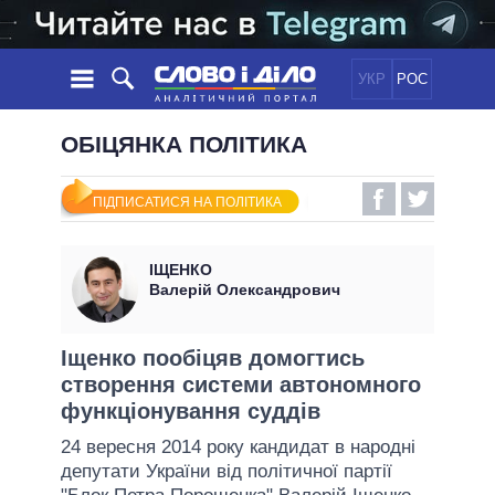
УКР
РОС
НОВИНИ
ОБІЦЯНКА ПОЛІТИКА
ОБIЦЯНКИ
СТРІЧКА
ПОЛІТИКА
ПІДПИСАТИСЯ НА ПОЛІТИКА
ПОДІЇ
ЕКОНОМІКА
ПОЛIТИКИ
СТАТТІ
СУСПІЛЬСТВО
ІЩЕНКО
ІНФОГРАФІКА
ДУМКИ
СВІТ
УСІ ПОЛІТИКИ
Валерій Олександрович
ОГЛЯДИ
ПРЕЗИДЕНТ І ОФІС
ВІДЕО
ДАЙДЖЕСТИ
ВЕРХОВНА РАДА
Іщенко пообіцяв домогтись
ПІДТРИМАТИ
створення системи автономного
КАБІНЕТ МІНІСТРІВ
функціонування суддів
ГОЛОВИ ОБЛАДМІНІСТРАЦІЙ
ПОРІВНЯННЯ ПОЛІТИКІВ
24 вересня 2014 року кандидат в народні
МЕРИ МІСТ
депутати України від політичної партії
ВСІ ПЕРСОНИ