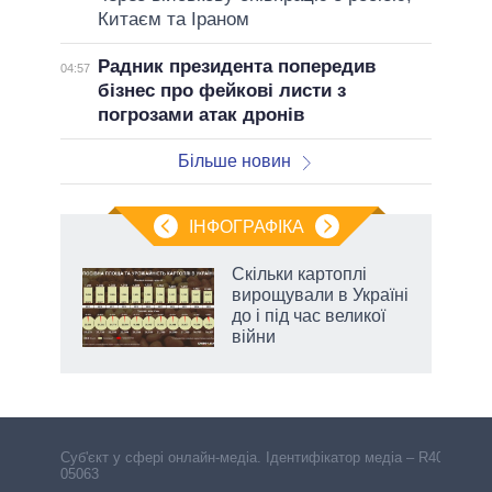
Китаєм та Іраном
Радник президента попередив
04:57
бізнес про фейкові листи з
погрозами атак дронів
Більше новин
ІНФОГРАФІКА
и на
Скільки картоплі
вирощували в Україні
а
до і під час великої
війни
Cуб'єкт у сфері онлайн-медіа. Ідентифікатор медіа – R40-
05063