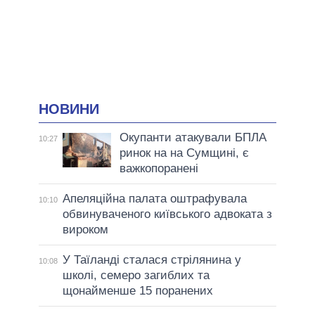
НОВИНИ
Окупанти атакували БПЛА
10:27
ринок на на Сумщині, є
важкопоранені
Апеляційна палата оштрафувала
10:10
обвинуваченого київського адвоката з
вироком
У Таїланді сталася стрілянина у
10:08
школі, семеро загиблих та
щонайменше 15 поранених