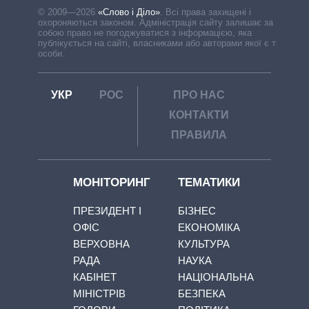
© 2009—2026
«Слово і Діло»
.
Всі права захищені і
охороняються законом. Адміністрація сайту залишає за
собою право не погоджуватися з інформацією, яка
публікується на сайті, власниками або авторами якої є треті
особи.
УКР
РОС
ПРО НАС
КОНТАКТИ
ПРАВИЛА
МОНІТОРИНГ
ТЕМАТИКИ
ПРЕЗИДЕНТ І
БІЗНЕС
ОФІС
ЕКОНОМІКА
ВЕРХОВНА
КУЛЬТУРА
РАДА
НАУКА
КАБІНЕТ
НАЦІОНАЛЬНА
МІНІСТРІВ
БЕЗПЕКА