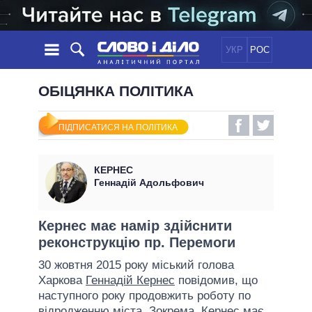
УКР
РОС
НОВИНИ
ОБІЦЯНКА ПОЛІТИКА
ОБIЦЯНКИ
СТРІЧКА
ПОЛІТИКА
ПІДПИСАТИСЯ НА ПОЛІТИКА
ПОДІЇ
ЕКОНОМІКА
ПОЛIТИКИ
СТАТТІ
СУСПІЛЬСТВО
КЕРНЕС
ІНФОГРАФІКА
ДУМКИ
СВІТ
УСІ ПОЛІТИКИ
Геннадій Адольфович
ОГЛЯДИ
ПРЕЗИДЕНТ І ОФІС
ВІДЕО
ДАЙДЖЕСТИ
ВЕРХОВНА РАДА
Кернес має намір здійснити
ПІДТРИМАТИ
реконструкцію пр. Перемоги
КАБІНЕТ МІНІСТРІВ
ГОЛОВИ ОБЛАДМІНІСТРАЦІЙ
30 жовтня 2015 року міський голова
ПОРІВНЯННЯ ПОЛІТИКІВ
Харкова
Геннадій Кернес
повідомив, що
МЕРИ МІСТ
наступного року продовжить роботу по
ВСІ ПЕРСОНИ
відродженню міста. Зокрема, Кернес має