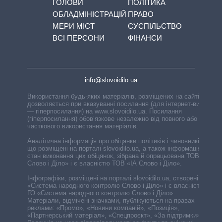
ГОЛОВИ
ПОЛІТИКА
ОБЛАДМІНІСТРАЦІЙ
ПРАВО
МЕРИ МІСТ
СУСПІЛЬСТВО
ВСІ ПЕРСОНИ
ФІНАНСИ
info@slovoidilo.ua
Використання будь-яких матеріалів, розміщених на сайті,
дозволяється при вказуванні посилання (для інтернет-видань
— гіперпосилання) на www.slovoidilo.ua. Посилання
(гіперпосилання) обов’язкове незалежно від повного або
часткового використання матеріалів.
Аналітична інформація про обіцянки політиків і чиновників,
що розміщені на порталі slovoidilo.ua, а також інформація про
стан виконання цих обіцянок, зібрана й опрацьована ТОВ «ІА
Слово і Діло» і є власністю ТОВ «ІА Слово і Діло».
Інфографіки, розміщені на порталі slovoidilo.ua, створені ГО
«Система народного контролю Слово і Діло» і є власністю
ГО «Система народного контролю Слово і Діло».
Матеріали, відмічені значками, публікуються на правах
реклами: «Промо», «Новини компаній», «Позиція»,
«Партнерський матеріал», «Спецпроєкт», «За підтримки».