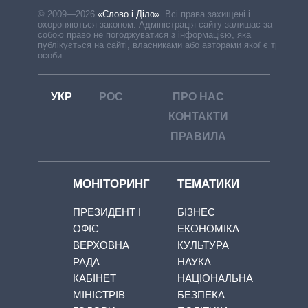
© 2009—2026
«Слово і Діло»
.
Всі права захищені і
охороняються законом. Адміністрація сайту залишає за
собою право не погоджуватися з інформацією, яка
публікується на сайті, власниками або авторами якої є треті
особи.
УКР
РОС
ПРО НАС
КОНТАКТИ
ПРАВИЛА
МОНІТОРИНГ
ТЕМАТИКИ
ПРЕЗИДЕНТ І
БІЗНЕС
ОФІС
ЕКОНОМІКА
ВЕРХОВНА
КУЛЬТУРА
РАДА
НАУКА
КАБІНЕТ
НАЦІОНАЛЬНА
МІНІСТРІВ
БЕЗПЕКА