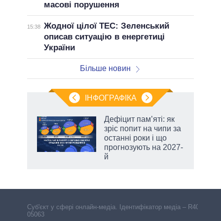
масові порушення
Жодної цілої ТЕС: Зеленський
15:38
описав ситуацію в енергетиці
України
Більше новин
ІНФОГРАФІКА
Дефіцит пам’яті: як
 за
зріс попит на чипи за
асть
останні роки і що
прогнозують на 2027-
й
аспі
Cуб'єкт у сфері онлайн-медіа. Ідентифікатор медіа – R40-
05063