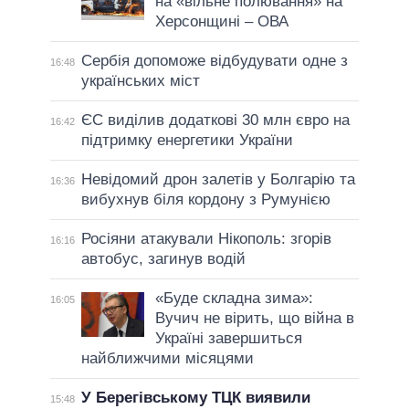
на «вільне полювання» на
Херсонщині – ОВА
Сербія допоможе відбудувати одне з
16:48
українських міст
ЄС виділив додаткові 30 млн євро на
16:42
підтримку енергетики України
Невідомий дрон залетів у Болгарію та
16:36
вибухнув біля кордону з Румунією
Росіяни атакували Нікополь: згорів
16:16
автобус, загинув водій
«Буде складна зима»:
16:05
Вучич не вірить, що війна в
Україні завершиться
найближчими місяцями
У Берегівському ТЦК виявили
15:48