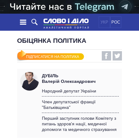
УКР
РОС
НОВИНИ
ОБІЦЯНКА ПОЛІТИКА
ОБIЦЯНКИ
СТРІЧКА
ПОЛІТИКА
ПІДПИСАТИСЯ НА ПОЛІТИКА
ПОДІЇ
ЕКОНОМІКА
ПОЛIТИКИ
СТАТТІ
СУСПІЛЬСТВО
ДУБІЛЬ
ІНФОГРАФІКА
ДУМКИ
СВІТ
УСІ ПОЛІТИКИ
Валерій Олександрович
ОГЛЯДИ
ПРЕЗИДЕНТ І ОФІС
Народний депутат України
ВІДЕО
ДАЙДЖЕСТИ
ВЕРХОВНА РАДА
Член депутатської фракції
ПІДТРИМАТИ
"Батьківщина"
КАБІНЕТ МІНІСТРІВ
ГОЛОВИ ОБЛАДМІНІСТРАЦІЙ
Перший заступник голови Комітету з
ПОРІВНЯННЯ ПОЛІТИКІВ
питань здоров'я нації, медичної
МЕРИ МІСТ
допомоги та медичного страхування
ВСІ ПЕРСОНИ