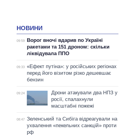
НОВИНИ
Ворог вночі вдарив по Україні
09:59
ракетами та 151 дроном: скільки
ліквідувала ППО
«Ефект путіна»: у російських регіонах
09:33
перед його візитом різко дешевшає
бензин
Дрони атакували два НПЗ у
09:24
росії, спалахнули
масштабні пожежі
Зеленський та Сибіга відреагували на
08:47
ухвалення «пекельних санкцій» проти
рф