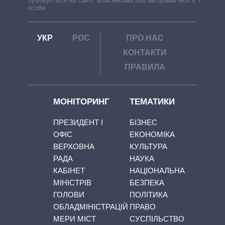
публікується на сайті, власниками або авторами якої є треті
особи.
УКР
РОС
ПРО НАС
КОНТАКТИ
ПРАВИЛА
МОНІТОРИНГ
ТЕМАТИКИ
ПРЕЗИДЕНТ І
БІЗНЕС
ОФІС
ЕКОНОМІКА
ВЕРХОВНА
КУЛЬТУРА
РАДА
НАУКА
КАБІНЕТ
НАЦІОНАЛЬНА
МІНІСТРІВ
БЕЗПЕКА
ГОЛОВИ
ПОЛІТИКА
ОБЛАДМІНІСТРАЦІЙ
ПРАВО
МЕРИ МІСТ
СУСПІЛЬСТВО