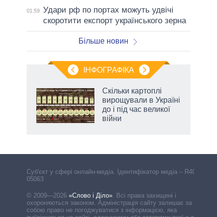
Удари рф по портах можуть удвічі
01:59
скоротити експорт українського зерна
Більше новин
ІНФОГРАФІКА
жет
Скільки картоплі
вирощували в Україні
ків
до і під час великої
війни
Cуб'єкт у сфері онлайн-медіа. Ідентифікатор медіа – R40-
05063
© 2009—2026
«Слово і Діло»
.
Всі права захищені і
охороняються законом. Адміністрація сайту залишає за
собою право не погоджуватися з інформацією, яка