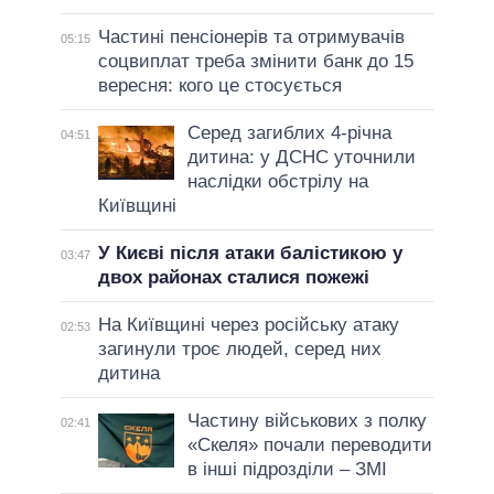
Частині пенсіонерів та отримувачів
05:15
соцвиплат треба змінити банк до 15
вересня: кого це стосується
Серед загиблих 4-річна
04:51
дитина: у ДСНС уточнили
наслідки обстрілу на
Київщині
У Києві після атаки балістикою у
03:47
двох районах сталися пожежі
На Київщині через російську атаку
02:53
загинули троє людей, серед них
дитина
Частину військових з полку
02:41
«Скеля» почали переводити
в інші підрозділи – ЗМІ