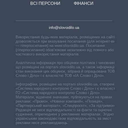
ВСІ ПЕРСОНИ
ФІНАНСИ
info@slovoidilo.ua
Використання будь-яких матеріалів, розміщених на сайті,
дозволяється при вказуванні посилання (для інтернет-видань
— гіперпосилання) на www.slovoidilo.ua. Посилання
(гіперпосилання) обов’язкове незалежно від повного або
часткового використання матеріалів.
Аналітична інформація про обіцянки політиків і чиновників,
що розміщені на порталі slovoidilo.ua, а також інформація про
стан виконання цих обіцянок, зібрана й опрацьована ТОВ «ІА
Слово і Діло» і є власністю ТОВ «ІА Слово і Діло».
Інфографіки, розміщені на порталі slovoidilo.ua, створені ГО
«Система народного контролю Слово і Діло» і є власністю
ГО «Система народного контролю Слово і Діло».
Матеріали, відмічені значками, публікуються на правах
реклами: «Промо», «Новини компаній», «Позиція»,
«Партнерський матеріал», «Спецпроєкт», «За підтримки».
Редакція не несе відповідальності за факти та оціночні
судження, оприлюднені у рекламних матеріалах. Згідно з
українським законодавством відповідальність за зміст
реклами несе рекламодавець.