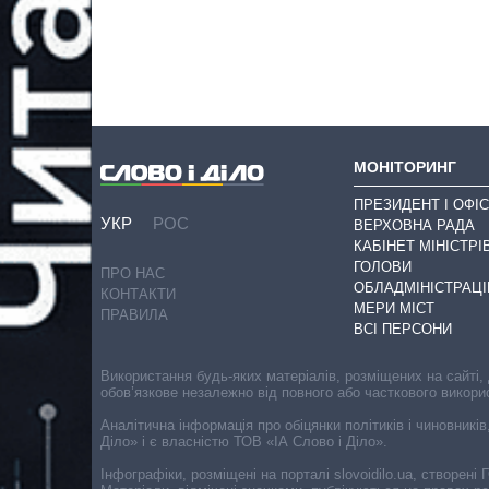
МОНІТОРИНГ
ПРЕЗИДЕНТ І ОФІС
УКР
РОС
ВЕРХОВНА РАДА
КАБІНЕТ МІНІСТРІ
ГОЛОВИ
ПРО НАС
ОБЛАДМІНІСТРАЦІ
КОНТАКТИ
МЕРИ МІСТ
ПРАВИЛА
ВСІ ПЕРСОНИ
Використання будь-яких матеріалів, розміщених на сайті,
обов’язкове незалежно від повного або часткового викори
Аналітична інформація про обіцянки політиків і чиновників
Діло» і є власністю ТОВ «ІА Слово і Діло».
Інфографіки, розміщені на порталі slovoidilo.ua, створен