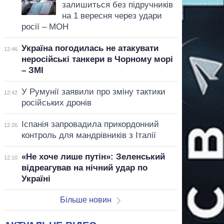
залишиться без підручників
на 1 вересня через удари
росії – МОН
Україна погодилась не атакувати
12:46
неросійські танкери в Чорному морі
– ЗМІ
У Румунії заявили про зміну тактики
12:42
російських дронів
Іспанія запровадила прикордонний
12:26
контроль для мандрівників з Італії
«Не хоче лише путін»: Зеленський
12:10
відреагував на нічний удар по
Україні
Більше новин