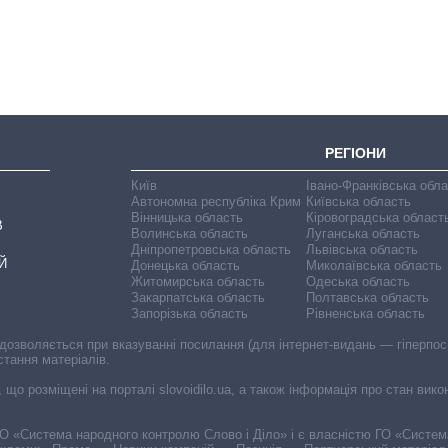
оборони за 13
років війни з
росією
РЕГІОНИ
Київ
Івано-Франківська обл
Автономна республіка Крим
Київська область
Вінницька область
Кіровоградська област
В
Волинська область
Луганська область
Дніпропетровська область
Львівська область
Й
Донецька область
Миколаївська область
Житомирська область
Одеська область
Закарпатська область
Полтавська область
Запорізька область
Рівненська область
 дозволяється при вказуванні посилання (для інтернет-видань — гіперпоси
стання матеріалів.
, що розміщені на порталі slovoidilo.ua, а також інформація про стан вик
і ГО «Система народного контролю Слово і Діло» і є власністю ГО «Систе