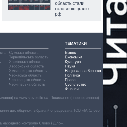
область стали
головною ціллю
рф
ТЕМАТИКИ
асть
Сумська область
Бізнес
Тернопільська область
Економіка
ь
Харківська область
Культура
Херсонська область
Наука
Хмельницька область
Національна безпека
Черкаська область
Політика
Чернівецька область
Право
Чернігівська область
Суспільство
Фінанси
лання) на www.slovoidilo.ua. Посилання (гіперпосилання)
онання цих обіцянок, зібрана й опрацьована ТОВ «ІА Слово і
ма народного контролю Слово і Діло».