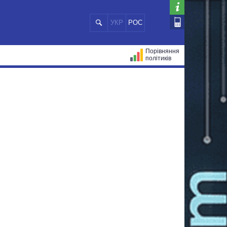
УКР
РОС
Порівняння
політиків
ЦІЙ
МЕРИ МІСТ
ВСІ ПЕРСОНИ