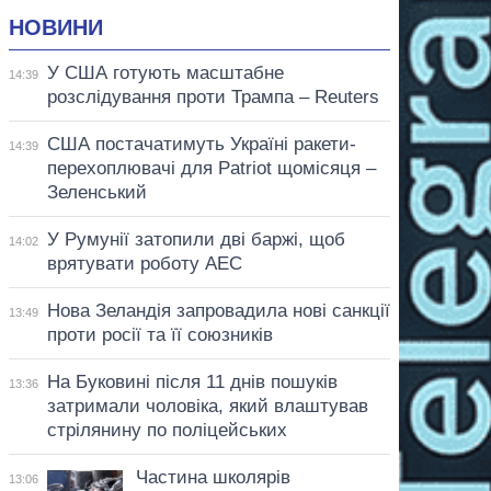
НОВИНИ
У США готують масштабне
14:39
розслідування проти Трампа – Reuters
США постачатимуть Україні ракети-
14:39
перехоплювачі для Patriot щомісяця –
Зеленський
У Румунії затопили дві баржі, щоб
14:02
врятувати роботу АЕС
Нова Зеландія запровадила нові санкції
13:49
проти росії та її союзників
На Буковині після 11 днів пошуків
13:36
затримали чоловіка, який влаштував
стрілянину по поліцейських
Частина школярів
13:06