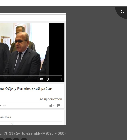
tch?t=337&v=tofe2emMwfA (698 × 686)