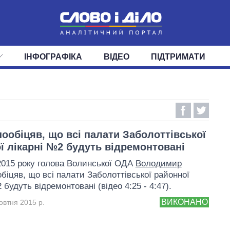
ІНФОГРАФІКА
ВІДЕО
ПІДТРИМАТИ
ІС
СТРІЧКА
ВЕРХОВНА РАДА
ПОДІЇ
СТАТТІ
КАБІНЕТ МІНІСТРІВ
ДУМКИ
ОГЛЯДИ
ГОЛОВИ ОБЛАДМІНІСТРА
ДАЙДЖЕСТИ
ПОЛІТИКА
ДЕПУТАТИ
ЕКОНОМІКА
КОМІТЕТИ
СУСПІЛЬСТВО
ФРАКЦІЇ
ОКРУГИ
СВІТ
пообіцяв, що всі палати Заболоттівської
ї лікарні №2 будуть відремонтовані
2015 року голова Волинської ОДА
Володимир
біцяв, що всі палати Заболоттівської районної
 будуть відремонтовані (відео 4:25 - 4:47).
ВИКОНАНО
овтня 2015 р.