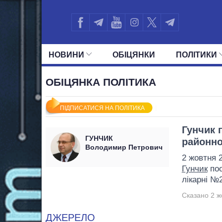
НОВИНИ
ОБIЦЯНКИ
ПОЛIТИКИ
УСІ ПОЛІТИКИ
ПРЕЗИДЕНТ І ОФ
ОБІЦЯНКА ПОЛІТИКА
ПІДПИСАТИСЯ НА ПОЛІТИКА
Гунчик 
ГУНЧИК
районно
Володимир Петрович
2 жовтня 
Гунчик
поо
лікарні №2
Сказано 2 ж
ДЖЕРЕЛО