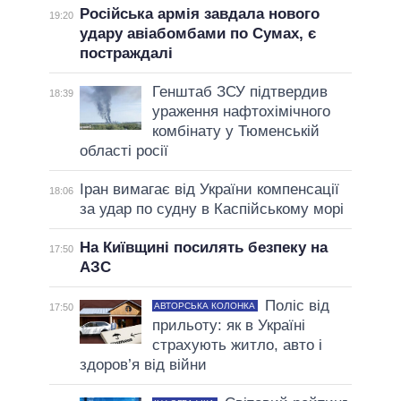
Російська армія завдала нового
19:20
удару авіабомбами по Сумах, є
постраждалі
Генштаб ЗСУ підтвердив
18:39
ураження нафтохімічного
комбінату у Тюменській
області росії
Іран вимагає від України компенсації
18:06
за удар по судну в Каспійському морі
На Київщині посилять безпеку на
17:50
АЗС
Поліс від
АВТОРСЬКА КОЛОНКА
17:50
прильоту: як в Україні
страхують житло, авто і
здоров’я від війни