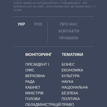
собою право не погоджуватися з інформацією, яка
публікується на сайті, власниками або авторами якої є треті
особи.
УКР
РОС
ПРО НАС
КОНТАКТИ
ПРАВИЛА
МОНІТОРИНГ
ТЕМАТИКИ
ПРЕЗИДЕНТ І
БІЗНЕС
ОФІС
ЕКОНОМІКА
ВЕРХОВНА
КУЛЬТУРА
РАДА
НАУКА
КАБІНЕТ
НАЦІОНАЛЬНА
МІНІСТРІВ
БЕЗПЕКА
ГОЛОВИ
ПОЛІТИКА
ОБЛАДМІНІСТРАЦІЙ
ПРАВО