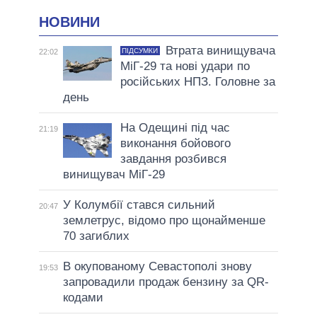
НОВИНИ
Втрата винищувача
ПІДСУМКИ
22:02
МіГ-29 та нові удари по
російських НПЗ. Головне за
день
На Одещині під час
21:19
виконання бойового
завдання розбився
винищувач МіГ-29
У Колумбії стався сильний
20:47
землетрус, відомо про щонайменше
70 загиблих
В окупованому Севастополі знову
19:53
запровадили продаж бензину за QR-
кодами