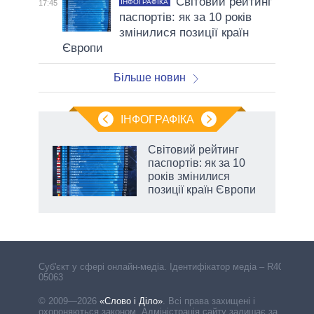
Світовий рейтинг
ІНФОГРАФІКА
17:45
паспортів: як за 10 років
змінилися позиції країн
Європи
Більше новин
ІНФОГРАФІКА
 5
Світовий рейтинг
вго
паспортів: як за 10
років змінилися
позиції країн Європи
аспі
Cуб'єкт у сфері онлайн-медіа. Ідентифікатор медіа – R40-
05063
© 2009—2026
«Слово і Діло»
.
Всі права захищені і
охороняються законом. Адміністрація сайту залишає за