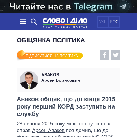
УКР
РОС
НОВИНИ
ОБІЦЯНКА ПОЛІТИКА
ОБIЦЯНКИ
СТРІЧКА
ПОЛІТИКА
ПІДПИСАТИСЯ НА ПОЛІТИКА
ПОДІЇ
ЕКОНОМІКА
ПОЛIТИКИ
СТАТТІ
СУСПІЛЬСТВО
АВАКОВ
ІНФОГРАФІКА
ДУМКИ
СВІТ
УСІ ПОЛІТИКИ
Арсен Борисович
ОГЛЯДИ
ПРЕЗИДЕНТ І ОФІС
ВІДЕО
ДАЙДЖЕСТИ
ВЕРХОВНА РАДА
Аваков обіцяє, що до кінця 2015
ПІДТРИМАТИ
року перший КОРД заступить на
КАБІНЕТ МІНІСТРІВ
службу
ГОЛОВИ ОБЛАДМІНІСТРАЦІЙ
ПОРІВНЯННЯ ПОЛІТИКІВ
28 серпня 2015 року міністр внутрішніх
МЕРИ МІСТ
справ
Арсен Аваков
повідомив, що до
ВСІ ПЕРСОНИ