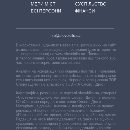
МЕРИ МІСТ
СУСПІЛЬСТВО
ВСІ ПЕРСОНИ
ФІНАНСИ
info@slovoidilo.ua
Використання будь-яких матеріалів, розміщених на сайті,
дозволяється при вказуванні посилання (для інтернет-видань
— гіперпосилання) на www.slovoidilo.ua. Посилання
(гіперпосилання) обов’язкове незалежно від повного або
часткового використання матеріалів.
Аналітична інформація про обіцянки політиків і чиновників,
що розміщені на порталі slovoidilo.ua, а також інформація про
стан виконання цих обіцянок, зібрана й опрацьована ТОВ «ІА
Слово і Діло» і є власністю ТОВ «ІА Слово і Діло».
Інфографіки, розміщені на порталі slovoidilo.ua, створені ГО
«Система народного контролю Слово і Діло» і є власністю
ГО «Система народного контролю Слово і Діло».
Матеріали, відмічені значками, публікуються на правах
реклами: «Промо», «Новини компаній», «Позиція»,
«Партнерський матеріал», «Спецпроєкт», «За підтримки».
Редакція не несе відповідальності за факти та оціночні
судження, оприлюднені у рекламних матеріалах. Згідно з
українським законодавством відповідальність за зміст