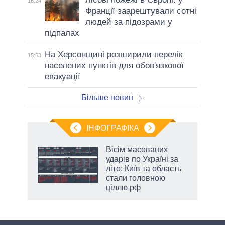
16:24
Франції заарештували сотні
людей за підозрами у
підпалах
На Херсонщині розширили перелік
15:53
населених пунктів для обов'язкової
евакуації
Більше новин
ІНФОГРАФІКА
Вісім масованих
раїні
ударів по Україні за
ої
літо: Київ та область
стали головною
ціллю рф