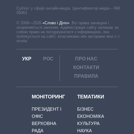
Cуб'єкт у сфері онлайн-медіа. Ідентифікатор медіа – R40-
05063
© 2009—2026
«Слово і Діло»
.
Всі права захищені і
охороняються законом. Адміністрація сайту залишає за
собою право не погоджуватися з інформацією, яка
публікується на сайті, власниками або авторами якої є треті
особи.
УКР
РОС
ПРО НАС
КОНТАКТИ
ПРАВИЛА
МОНІТОРИНГ
ТЕМАТИКИ
ПРЕЗИДЕНТ І
БІЗНЕС
ОФІС
ЕКОНОМІКА
ВЕРХОВНА
КУЛЬТУРА
РАДА
НАУКА