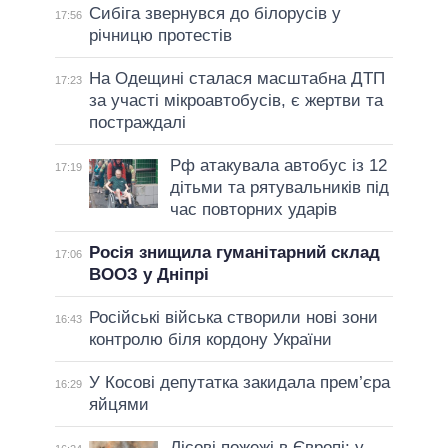
Сибіга звернувся до білорусів у
17:56
річницю протестів
На Одещині сталася масштабна ДТП
17:23
за участі мікроавтобусів, є жертви та
постраждалі
Рф атакувала автобус із 12
17:19
дітьми та рятувальників під
час повторних ударів
Росія знищила гуманітарний склад
17:06
ВООЗ у Дніпрі
Російські війська створили нові зони
16:43
контролю біля кордону України
У Косові депутатка закидала прем’єра
16:29
яйцями
Лісові пожежі в Європі: у