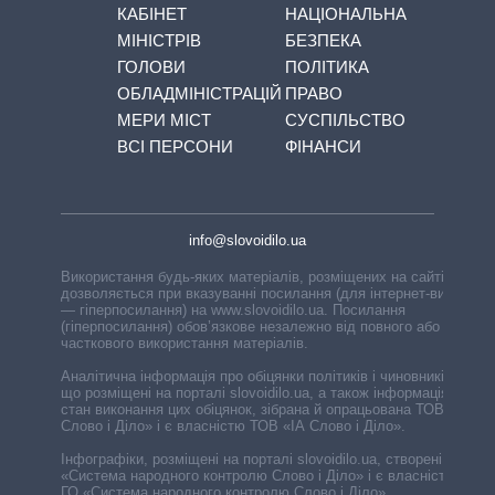
КАБІНЕТ
НАЦІОНАЛЬНА
МІНІСТРІВ
БЕЗПЕКА
ГОЛОВИ
ПОЛІТИКА
ОБЛАДМІНІСТРАЦІЙ
ПРАВО
МЕРИ МІСТ
СУСПІЛЬСТВО
ВСІ ПЕРСОНИ
ФІНАНСИ
info@slovoidilo.ua
Використання будь-яких матеріалів, розміщених на сайті,
дозволяється при вказуванні посилання (для інтернет-видань
— гіперпосилання) на www.slovoidilo.ua. Посилання
(гіперпосилання) обов’язкове незалежно від повного або
часткового використання матеріалів.
Аналітична інформація про обіцянки політиків і чиновників,
що розміщені на порталі slovoidilo.ua, а також інформація про
стан виконання цих обіцянок, зібрана й опрацьована ТОВ «ІА
Слово і Діло» і є власністю ТОВ «ІА Слово і Діло».
Інфографіки, розміщені на порталі slovoidilo.ua, створені ГО
«Система народного контролю Слово і Діло» і є власністю
ГО «Система народного контролю Слово і Діло».