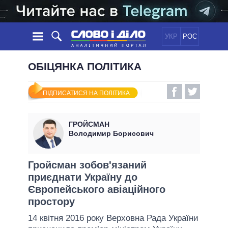
УКР
РОС
НОВИНИ
ОБІЦЯНКА ПОЛІТИКА
ОБIЦЯНКИ
СТРІЧКА
ПОЛІТИКА
ПІДПИСАТИСЯ НА ПОЛІТИКА
ПОДІЇ
ЕКОНОМІКА
ПОЛIТИКИ
СТАТТІ
СУСПІЛЬСТВО
ГРОЙСМАН
ІНФОГРАФІКА
ДУМКИ
СВІТ
УСІ ПОЛІТИКИ
Володимир Борисович
ОГЛЯДИ
ПРЕЗИДЕНТ І ОФІС
ВІДЕО
ДАЙДЖЕСТИ
ВЕРХОВНА РАДА
Гройсман зобов'язаний
ПІДТРИМАТИ
приєднати Україну до
КАБІНЕТ МІНІСТРІВ
Європейського авіаційного
ГОЛОВИ ОБЛАДМІНІСТРАЦІЙ
ПОРІВНЯННЯ ПОЛІТИКІВ
простору
МЕРИ МІСТ
14 квітня 2016 року Верховна Рада України
ВСІ ПЕРСОНИ