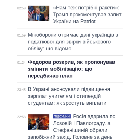
«Нам теж потрібні ракети»:
02:59
Трамп прокоментував запит
України на Patriot
Міноборони отримає дані українців з
01:59
податкової для звірки військового
обліку: що відомо
Федоров розкрив, як пропонував
01:24
змінити мобілізацію: що
передбачав план
В Україні анонсували підвищення
23:45
зарплат учителям і стипендій
студентам: як зростуть виплати
Росія вдарила по
ПІДСУМКИ
22:53
Лозовій і Павлограду, а
Стефанішиній обрали
запобіжний захід. Головне за день