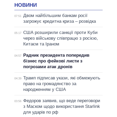
НОВИНИ
Двом найбільшим банкам росії
07:51
загрожує кредитна криза – розвідка
США розширили санкції проти Куби
05:17
через військову співпрацю з росією,
Китаєм та Іраном
Радник президента попередив
04:57
бізнес про фейкові листи з
погрозами атак дронів
Трамп підписав укази, які обмежують
04:39
право на громадянство за
народженням у США
Федоров заявив, що веде переговори
03:56
з Маском щодо використання Starlink
для ударів по рф