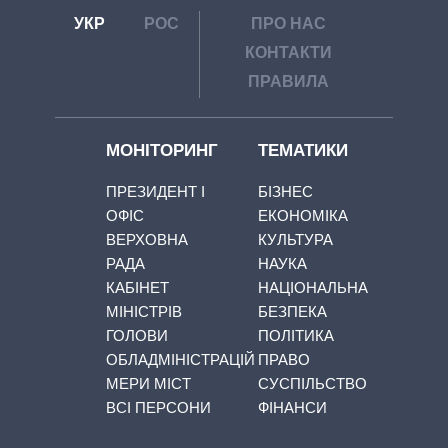
УКР
РОС
ПРО НАС
КОНТАКТИ
ПРАВИЛА
МОНІТОРИНГ
ТЕМАТИКИ
ПРЕЗИДЕНТ І
БІЗНЕС
ОФІС
ЕКОНОМІКА
ВЕРХОВНА
КУЛЬТУРА
РАДА
НАУКА
КАБІНЕТ
НАЦІОНАЛЬНА
МІНІСТРІВ
БЕЗПЕКА
ГОЛОВИ
ПОЛІТИКА
ОБЛАДМІНІСТРАЦІЙ
ПРАВО
МЕРИ МІСТ
СУСПІЛЬСТВО
ВСІ ПЕРСОНИ
ФІНАНСИ