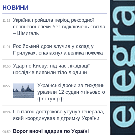
НОВИНИ
Україна пройшла період рекордної
11:32
серпневої спеки без відключень світла
– Шмигаль
Російський дрон влучив у склад у
11:01
Прилуках, спалахнула велика пожежа
Удар по Києву: під час ліквідації
10:56
наслідків виявили тіло людини
Українські дрони за тиждень
10:27
уразили 12 суден «тіньового
флоту» рф
Пентагон достроково усунув генерала,
10:24
який координував підтримку України
Ворог вночі вдарив по Україні
09:59