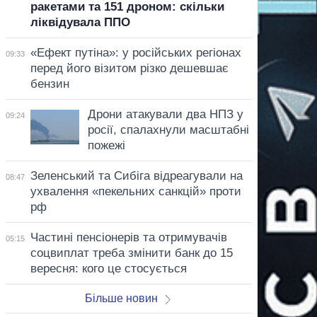
ракетами та 151 дроном: скільки
ліквідувала ППО
«Ефект путіна»: у російських регіонах
09:33
перед його візитом різко дешевшає
бензин
Дрони атакували два НПЗ у
09:24
росії, спалахнули масштабні
пожежі
Зеленський та Сибіга відреагували на
08:47
ухвалення «пекельних санкцій» проти
рф
Частині пенсіонерів та отримувачів
05:15
соцвиплат треба змінити банк до 15
вересня: кого це стосується
Більше новин