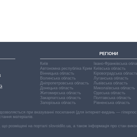
довго обіймав
посаду керівника
СЗР
РЕГІОНИ
Київ
Івано-Франківська обл
Автономна республіка Крим
Київська область
Вінницька область
Кіровоградська област
В
Волинська область
Луганська область
Дніпропетровська область
Львівська область
Й
Донецька область
Миколаївська область
Житомирська область
Одеська область
Закарпатська область
Полтавська область
Запорізька область
Рівненська область
 дозволяється при вказуванні посилання (для інтернет-видань — гіперпоси
стання матеріалів.
, що розміщені на порталі slovoidilo.ua, а також інформація про стан вик