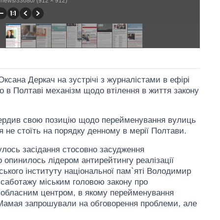
to/news/33680/ (912 × 912)
Оксана Деркач на зустрічі з журналістами в ефірі
 в Полтаві механізм щодо втілення в життя закону
вердив свою позицію щодо перейменування вулиць
я не стоїть на порядку денному в мерії Полтави.
улось засідання стосовно засудження
 опинилось лідером антирейтингу реалізації
їнського інституту національної пам`яті Володимир
о саботажу міським головою закону про
обласним центром, в якому перейменування
а Мамая запрошували на обговорення проблеми, але