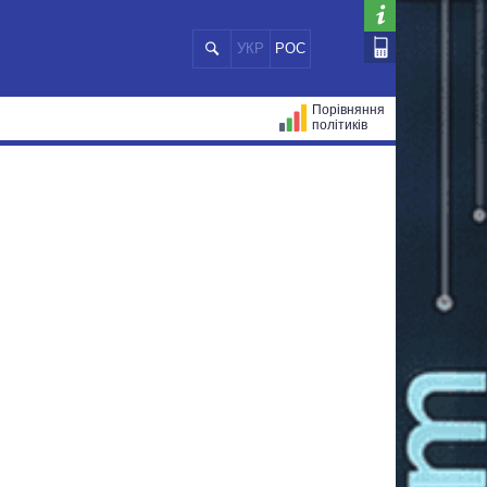
УКР
РОС
Порівняння
політиків
ЦІЙ
МЕРИ МІСТ
ВСІ ПЕРСОНИ