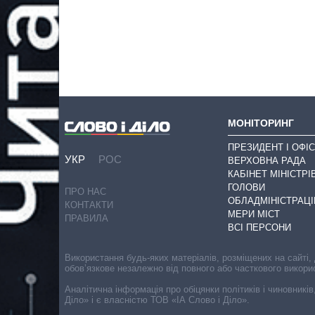
МОНІТОРИНГ
ПРЕЗИДЕНТ І ОФІС
УКР
РОС
ВЕРХОВНА РАДА
КАБІНЕТ МІНІСТРІ
ГОЛОВИ
ПРО НАС
ОБЛАДМІНІСТРАЦІ
КОНТАКТИ
МЕРИ МІСТ
ПРАВИЛА
ВСІ ПЕРСОНИ
Використання будь-яких матеріалів, розміщених на сайті,
обов’язкове незалежно від повного або часткового викори
Аналітична інформація про обіцянки політиків і чиновників
Діло» і є власністю ТОВ «ІА Слово і Діло».