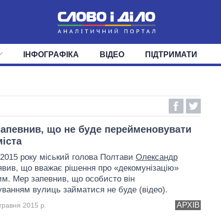
ІНФОГРАФІКА
ВІДЕО
ПІДТРИМАТИ
ІС
СТРІЧКА
ВЕРХОВНА РАДА
ПОДІЇ
СТАТТІ
КАБІНЕТ МІНІСТРІВ
ДУМКИ
ОГЛЯДИ
ГОЛОВИ ОБЛАДМІНІСТРА
ДАЙДЖЕСТИ
ПОЛІТИКА
ДЕПУТАТИ
ЕКОНОМІКА
КОМІТЕТИ
СУСПІЛЬСТВО
ФРАКЦІЇ
ОКРУГИ
СВІТ
апевнив, що не буде перейменовувати
міста
 2015 року міський голова Полтави
Олександр
вив, що вважає рішення про «декомунізацію»
м. Мер запевнив, що особисто він
ванням вулиць займатися не буде (відео).
АРХІВ
травня 2015 р.