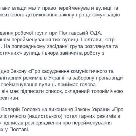
ргани влади мали право перейменувати вулиці та
ов'язкового до виконання закону про декомунізацію
ідання робочої групи при Полтавській ОДА.
ням перейменування тих вулиць Полтави, котрі
. На попередньому засіданні група розглянула та
стичних» вулиць і вчора закінчила роботу з
ідно Закону «Про засудження комуністичного та
алітарних режимів в Україні та заборону пропаганди
 перейменування вулиць приймає голова
 він має підписати список, складений топонімічною
рективи.
 Валерій Головко на виконання Закону України «Про
лістичного (нацистського) тоталітарних режимів в
и» підписав розпорядження про перейменування
Від 1 місяця – до 5
х у Полтаві.
років: хто і як