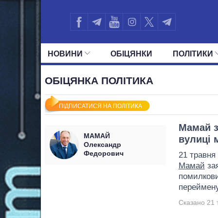
НОВИНИ
ОБIЦЯНКИ
ПОЛIТИКИ
УСІ ПОЛІТИКИ
ПРЕЗИДЕНТ І ОФ
ОБІЦЯНКА ПОЛІТИКА
ПІДПИСАТИСЯ НА ПОЛІТИКА
Мамай з
МАМАЙ
вулиці 
Олександр
Федорович
21 травня
Мамай
зая
помилкови
переймену
Сказано 21 