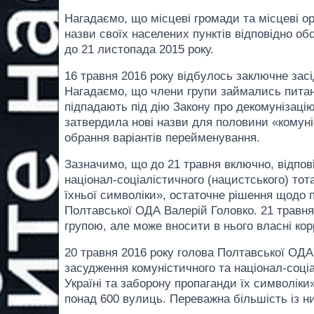
Нагадаємо, що місцеві громади та місцеві о
назви своїх населених пунктів відповідно об
до 21 листопада 2015 року.
16 травня 2016 року відбулось заключне зас
Нагадаємо, що члени групи займались питан
підпадають під дію Закону про декомунізацію
затвердила нові назви для половини «комуні
обрання варіантів перейменування.
Зазначимо, що до 21 травня включно, відпов
націонал-соціалістичного (нацистського) тот
їхньої символіки», остаточне рішення щодо
Полтавської ОДА Валерій Головко. 21 травня
групою, але може вносити в нього власні кор
20 травня 2016 року голова Полтавської ОДА
засудження комуністичного та націонал-соціа
Україні та заборону пропаганди їх символік
понад 600 вулиць. Переважна більшість із ни