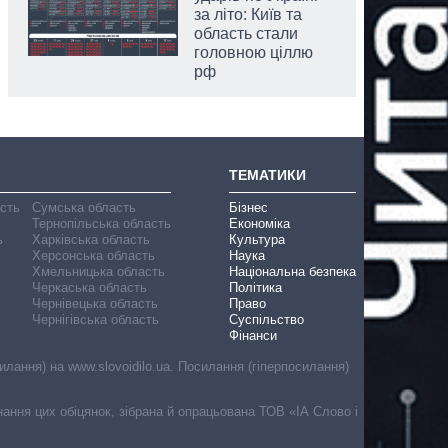
за літо: Київ та
область стали
головною ціллю
рф
ТЕМАТИКИ
асть
Сумська область
Бізнес
Тернопільська область
Економіка
ь
Харківська область
Культура
Херсонська область
Наука
Хмельницька область
Національна безпека
Черкаська область
Політика
Чернівецька область
Право
Чернігівська область
Суспільство
Фінанси
лання) на www.slovoidilo.ua. Посилання (гіперпосилання)
онання цих обіцянок, зібрана й опрацьована ТОВ «ІА Слово і