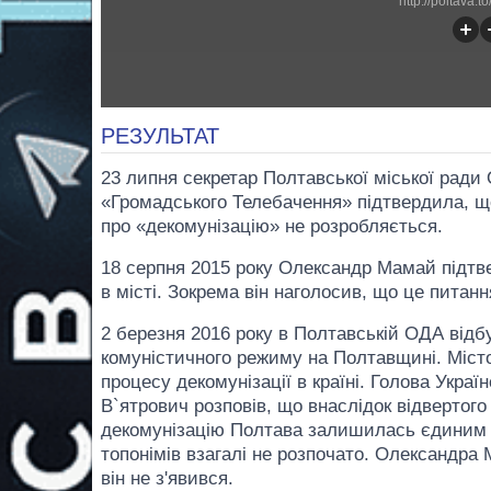
http://poltava.
РЕЗУЛЬТАТ
23 липня секретар Полтавської міської ради 
«Громадського Телебачення» підтвердила, що
про «декомунізацію» не розробляється.
18 серпня 2015 року Олександр Мамай підт
в місті. Зокрема він наголосив, що це питанн
2 березня 2016 року в Полтавській ОДА відб
комуністичного режиму на Полтавщині. Місто
процесу декомунізації в країні. Голова Укра
В`ятрович розповів, що внаслідок відвертог
декомунізацію Полтава залишилась єдиним 
топонімів взагалі не розпочато. Олександр
він не з'явився.