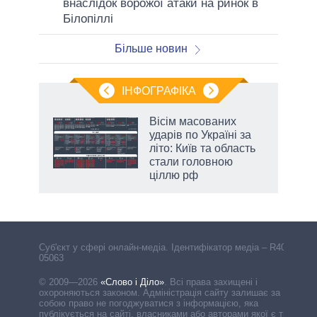
внаслідок ворожої атаки на ринок в
Білопіллі
Більше новин
ІНФОГРАФІКА
 як
Вісім масованих
и за
ударів по Україні за
літо: Київ та область
2027-
стали головною
ціллю рф
Cуб'єкт у сфері онлайн-медіа. Ідентифікатор медіа – R40-
05063
© 2009—2026
«Слово і Діло»
.
Всі права захищені і
охороняються законом. Адміністрація сайту залишає за
собою право не погоджуватися з інформацією, яка
публікується на сайті, власниками або авторами якої є треті