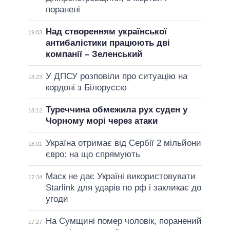
поранені
Над створенням української
19:03
антибалістики працюють дві
компанії – Зеленський
У ДПСУ розповіли про ситуацію на
18:23
кордоні з Білоруссю
Туреччина обмежила рух суден у
18:12
Чорному морі через атаки
Україна отримає від Сербії 2 мільйони
18:01
євро: на що спрямують
Маск не дає Україні використовувати
17:34
Starlink для ударів по рф і закликає до
угоди
На Сумщині помер чоловік, поранений
17:27