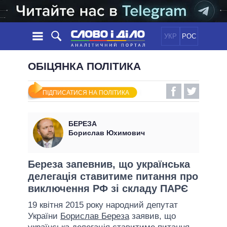
УКР
РОС
НОВИНИ
ОБІЦЯНКА ПОЛІТИКА
ОБIЦЯНКИ
СТРІЧКА
ПОЛІТИКА
ПІДПИСАТИСЯ НА ПОЛІТИКА
ПОДІЇ
ЕКОНОМІКА
ПОЛIТИКИ
СТАТТІ
СУСПІЛЬСТВО
БЕРЕЗА
ІНФОГРАФІКА
ДУМКИ
СВІТ
УСІ ПОЛІТИКИ
Борислав Юхимович
ОГЛЯДИ
ПРЕЗИДЕНТ І ОФІС
ВІДЕО
ДАЙДЖЕСТИ
ВЕРХОВНА РАДА
Береза запевнив, що українська
ПІДТРИМАТИ
делегація ставитиме питання про
КАБІНЕТ МІНІСТРІВ
виключення РФ зі складу ПАРЄ
ГОЛОВИ ОБЛАДМІНІСТРАЦІЙ
ПОРІВНЯННЯ ПОЛІТИКІВ
19 квітня 2015 року народний депутат
МЕРИ МІСТ
України
Борислав Береза
заявив, що
ВСІ ПЕРСОНИ