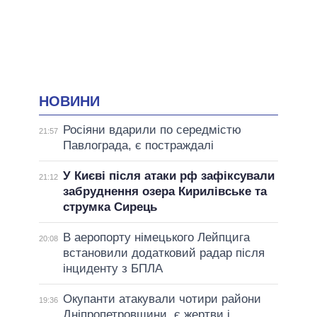
НОВИНИ
Росіяни вдарили по середмістю
21:57
Павлограда, є постраждалі
У Києві після атаки рф зафіксували
21:12
забруднення озера Кирилівське та
струмка Сирець
В аеропорту німецького Лейпцига
20:08
встановили додатковий радар після
інциденту з БПЛА
Окупанти атакували чотири райони
19:36
Дніпропетровщини, є жертви і