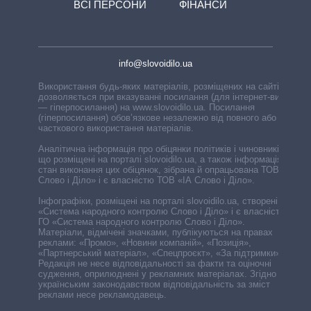
ВСІ ПЕРСОНИ
ФІНАНСИ
info@slovoidilo.ua
Використання будь-яких матеріалів, розміщених на сайті,
дозволяється при вказуванні посилання (для інтернет-видань
— гіперпосилання) на www.slovoidilo.ua. Посилання
(гіперпосилання) обов’язкове незалежно від повного або
часткового використання матеріалів.
Аналітична інформація про обіцянки політиків і чиновників,
що розміщені на порталі slovoidilo.ua, а також інформація про
стан виконання цих обіцянок, зібрана й опрацьована ТОВ «ІА
Слово і Діло» і є власністю ТОВ «ІА Слово і Діло».
Інфографіки, розміщені на порталі slovoidilo.ua, створені ГО
«Система народного контролю Слово і Діло» і є власністю
ГО «Система народного контролю Слово і Діло».
Матеріали, відмічені значками, публікуються на правах
реклами: «Промо», «Новини компаній», «Позиція»,
«Партнерський матеріал», «Спецпроєкт», «За підтримки».
Редакція не несе відповідальності за факти та оціночні
судження, оприлюднені у рекламних матеріалах. Згідно з
українським законодавством відповідальність за зміст
реклами несе рекламодавець.