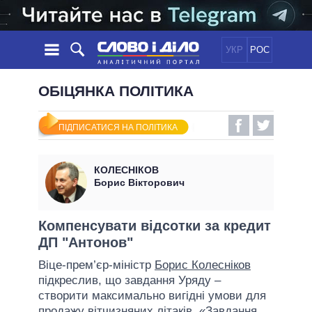
УКР
РОС
НОВИНИ
ОБІЦЯНКА ПОЛІТИКА
ОБIЦЯНКИ
СТРІЧКА
ПОЛІТИКА
ПІДПИСАТИСЯ НА ПОЛІТИКА
ПОДІЇ
ЕКОНОМІКА
ПОЛIТИКИ
СТАТТІ
СУСПІЛЬСТВО
КОЛЕСНІКОВ
ІНФОГРАФІКА
ДУМКИ
СВІТ
УСІ ПОЛІТИКИ
Борис Вікторович
ОГЛЯДИ
ПРЕЗИДЕНТ І ОФІС
ВІДЕО
ДАЙДЖЕСТИ
ВЕРХОВНА РАДА
Компенсувати відсотки за кредит
ПІДТРИМАТИ
ДП "Антонов"
КАБІНЕТ МІНІСТРІВ
ГОЛОВИ ОБЛАДМІНІСТРАЦІЙ
Віце-прем’єр-міністр
Борис Колесніков
ПОРІВНЯННЯ ПОЛІТИКІВ
підкреслив, що завдання Уряду –
МЕРИ МІСТ
створити максимально вигідні умови для
ВСІ ПЕРСОНИ
продажу вітчизняних літаків. «Завдання