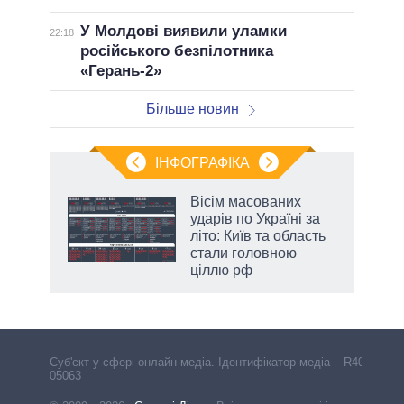
У Молдові виявили уламки
22:18
російського безпілотника
«Герань-2»
Більше новин
ІНФОГРАФІКА
ільки
Вісім масованих
нків
ударів по Україні за
 за
літо: Київ та область
ті
стали головною
ціллю рф
Cуб'єкт у сфері онлайн-медіа. Ідентифікатор медіа – R40-
05063