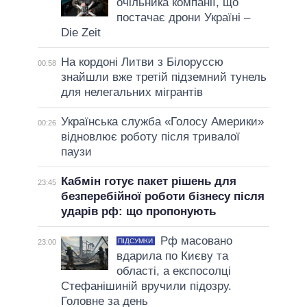
очільника компанії, що
постачає дрони Україні –
Die Zeit
На кордоні Литви з Білоруссю
00:58
знайшли вже третій підземний тунель
для нелегальних мігрантів
Українська служба «Голосу Америки»
00:26
відновлює роботу після тривалої
паузи
Кабмін готує пакет рішень для
23:45
безперебійної роботи бізнесу після
ударів рф: що пропонують
Рф масовано
ПІДСУМКИ
23:00
вдарила по Києву та
області, а експосолці
Стефанішиній вручили підозру.
Головне за день