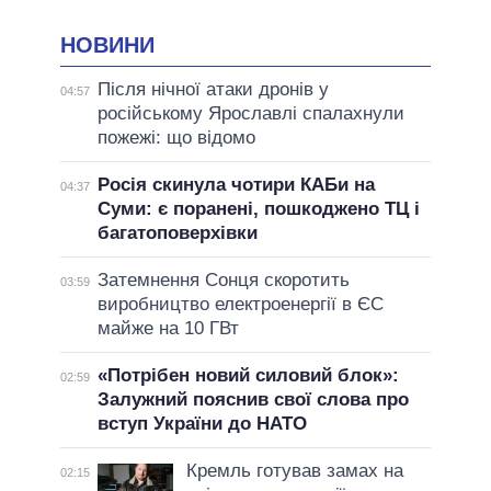
НОВИНИ
Після нічної атаки дронів у
04:57
російському Ярославлі спалахнули
пожежі: що відомо
Росія скинула чотири КАБи на
04:37
Суми: є поранені, пошкоджено ТЦ і
багатоповерхівки
Затемнення Сонця скоротить
03:59
виробництво електроенергії в ЄС
майже на 10 ГВт
«Потрібен новий силовий блок»:
02:59
Залужний пояснив свої слова про
вступ України до НАТО
Кремль готував замах на
02:15