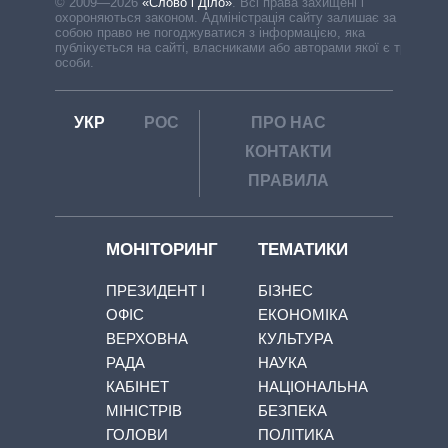
© 2009—2026
«Слово і Діло»
.
Всі права захищені і
охороняються законом. Адміністрація сайту залишає за
собою право не погоджуватися з інформацією, яка
публікується на сайті, власниками або авторами якої є треті
особи.
УКР
РОС
ПРО НАС
КОНТАКТИ
ПРАВИЛА
МОНІТОРИНГ
ТЕМАТИКИ
ПРЕЗИДЕНТ І
БІЗНЕС
ОФІС
ЕКОНОМІКА
ВЕРХОВНА
КУЛЬТУРА
РАДА
НАУКА
КАБІНЕТ
НАЦІОНАЛЬНА
МІНІСТРІВ
БЕЗПЕКА
ГОЛОВИ
ПОЛІТИКА