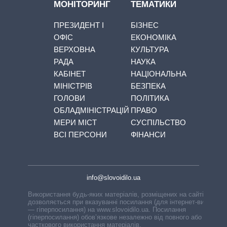
МОНІТОРИНГ
ТЕМАТИКИ
ПРЕЗИДЕНТ І
БІЗНЕС
ОФІС
ЕКОНОМІКА
ВЕРХОВНА
КУЛЬТУРА
РАДА
НАУКА
КАБІНЕТ
НАЦІОНАЛЬНА
МІНІСТРІВ
БЕЗПЕКА
ГОЛОВИ
ПОЛІТИКА
ОБЛАДМІНІСТРАЦІЙ
ПРАВО
МЕРИ МІСТ
СУСПІЛЬСТВО
ВСІ ПЕРСОНИ
ФІНАНСИ
info@slovoidilo.ua
Використання будь-яких матеріалів, розміщених на сайті,
дозволяється при вказуванні посилання (для інтернет-видань
— гіперпосилання) на www.slovoidilo.ua. Посилання
(гіперпосилання) обов’язкове незалежно від повного або
часткового використання матеріалів.