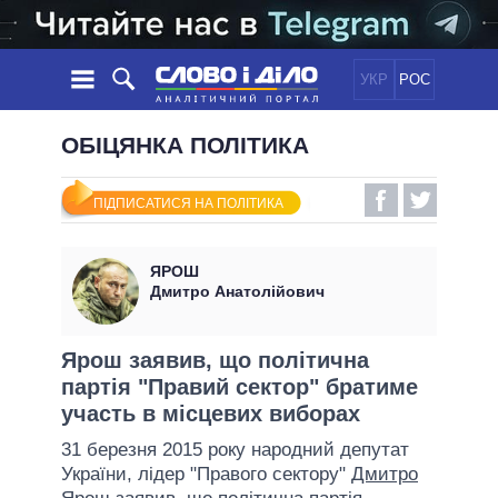
УКР
РОС
НОВИНИ
ОБІЦЯНКА ПОЛІТИКА
ОБIЦЯНКИ
СТРІЧКА
ПОЛІТИКА
ПІДПИСАТИСЯ НА ПОЛІТИКА
ПОДІЇ
ЕКОНОМІКА
ПОЛIТИКИ
СТАТТІ
СУСПІЛЬСТВО
ЯРОШ
ІНФОГРАФІКА
ДУМКИ
СВІТ
УСІ ПОЛІТИКИ
Дмитро Анатолійович
ОГЛЯДИ
ПРЕЗИДЕНТ І ОФІС
ВІДЕО
ДАЙДЖЕСТИ
ВЕРХОВНА РАДА
Ярош заявив, що політична
ПІДТРИМАТИ
партія "Правий сектор" братиме
КАБІНЕТ МІНІСТРІВ
участь в місцевих виборах
ГОЛОВИ ОБЛАДМІНІСТРАЦІЙ
ПОРІВНЯННЯ ПОЛІТИКІВ
31 березня 2015 року народний депутат
МЕРИ МІСТ
України, лідер "Правого сектору"
Дмитро
ВСІ ПЕРСОНИ