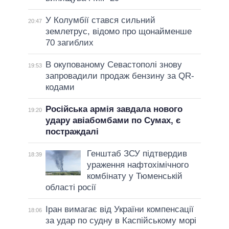
У Колумбії стався сильний
20:47
землетрус, відомо про щонайменше
70 загиблих
В окупованому Севастополі знову
19:53
запровадили продаж бензину за QR-
кодами
Російська армія завдала нового
19:20
удару авіабомбами по Сумах, є
постраждалі
Генштаб ЗСУ підтвердив
18:39
ураження нафтохімічного
комбінату у Тюменській
області росії
Іран вимагає від України компенсації
18:06
за удар по судну в Каспійському морі