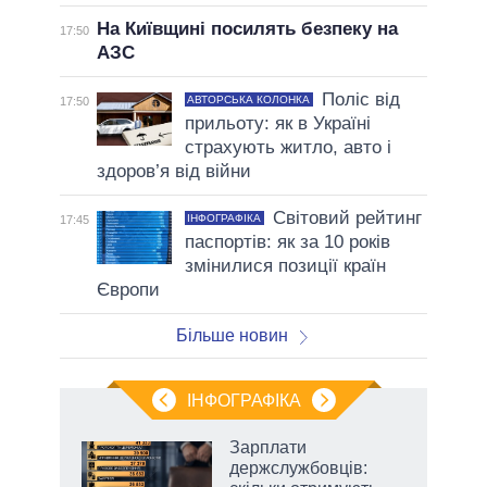
На Київщині посилять безпеку на
17:50
АЗС
Поліс від
АВТОРСЬКА КОЛОНКА
17:50
прильоту: як в Україні
страхують житло, авто і
здоров’я від війни
Світовий рейтинг
ІНФОГРАФІКА
17:45
паспортів: як за 10 років
змінилися позиції країн
Європи
Більше новин
ІНФОГРАФІКА
г
Зарплати
10
держслужбовців: