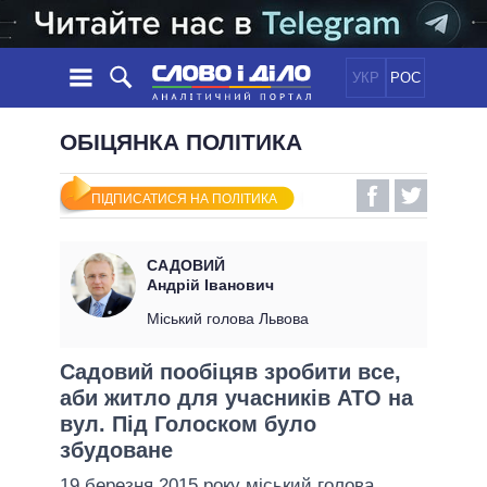
УКР
РОС
НОВИНИ
ОБІЦЯНКА ПОЛІТИКА
ОБIЦЯНКИ
СТРІЧКА
ПОЛІТИКА
ПІДПИСАТИСЯ НА ПОЛІТИКА
ПОДІЇ
ЕКОНОМІКА
ПОЛIТИКИ
СТАТТІ
СУСПІЛЬСТВО
САДОВИЙ
ІНФОГРАФІКА
ДУМКИ
СВІТ
УСІ ПОЛІТИКИ
Андрій Іванович
ОГЛЯДИ
ПРЕЗИДЕНТ І ОФІС
Міський голова Львова
ВІДЕО
ДАЙДЖЕСТИ
ВЕРХОВНА РАДА
Садовий пообіцяв зробити все,
ПІДТРИМАТИ
КАБІНЕТ МІНІСТРІВ
аби житло для учасників АТО на
ГОЛОВИ ОБЛАДМІНІСТРАЦІЙ
вул. Під Голоском було
ПОРІВНЯННЯ ПОЛІТИКІВ
МЕРИ МІСТ
збудоване
ВСІ ПЕРСОНИ
19 березня 2015 року міський голова