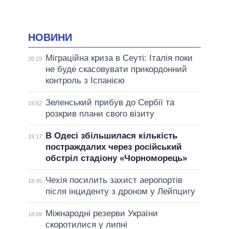
НОВИНИ
Міграційна криза в Сеуті: Італія поки
20:19
не буде скасовувати прикордонний
контроль з Іспанією
Зеленський прибув до Сербії та
19:52
розкрив плани свого візиту
В Одесі збільшилася кількість
19:17
постраждалих через російський
обстріл стадіону «Чорноморець»
Чехія посилить захист аеропортів
18:45
після інциденту з дроном у Лейпцигу
Міжнародні резерви України
18:09
скоротилися у липні