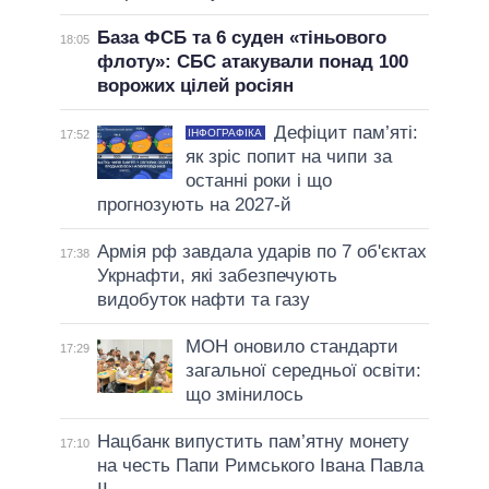
База ФСБ та 6 суден «тіньового
18:05
флоту»: СБС атакували понад 100
ворожих цілей росіян
Дефіцит пам’яті:
ІНФОГРАФІКА
17:52
як зріс попит на чипи за
останні роки і що
прогнозують на 2027-й
Армія рф завдала ударів по 7 об'єктах
17:38
Укрнафти, які забезпечують
видобуток нафти та газу
МОН оновило стандарти
17:29
загальної середньої освіти:
що змінилось
Нацбанк випустить пам’ятну монету
17:10
на честь Папи Римського Івана Павла