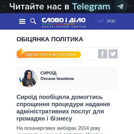
УКР
РОС
НОВИНИ
ОБІЦЯНКА ПОЛІТИКА
ОБIЦЯНКИ
СТРІЧКА
ПОЛІТИКА
ПІДПИСАТИСЯ НА ПОЛІТИКА
ПОДІЇ
ЕКОНОМІКА
ПОЛIТИКИ
СТАТТІ
СУСПІЛЬСТВО
СИРОЇД
ІНФОГРАФІКА
ДУМКИ
СВІТ
УСІ ПОЛІТИКИ
Оксана Іванівна
ОГЛЯДИ
ПРЕЗИДЕНТ І ОФІС
ВІДЕО
ДАЙДЖЕСТИ
ВЕРХОВНА РАДА
Сироїд пообіцяла домогтись
ПІДТРИМАТИ
спрощення процедури надання
КАБІНЕТ МІНІСТРІВ
адміністративних послуг для
ГОЛОВИ ОБЛАДМІНІСТРАЦІЙ
ПОРІВНЯННЯ ПОЛІТИКІВ
громадян і бізнесу
МЕРИ МІСТ
На позачергових виборах 2014 року
ВСІ ПЕРСОНИ