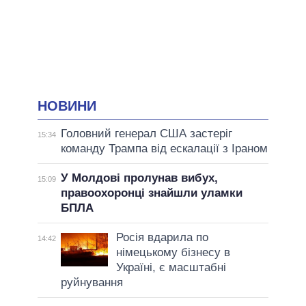
НОВИНИ
Головний генерал США застеріг
15:34
команду Трампа від ескалації з Іраном
У Молдові пролунав вибух,
15:09
правоохоронці знайшли уламки
БПЛА
Росія вдарила по
14:42
німецькому бізнесу в
Україні, є масштабні
руйнування