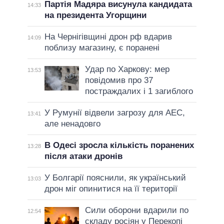
Партія Мадяра висунула кандидата
14:33
на президента Угорщини
На Чернігівщині дрон рф вдарив
14:09
поблизу магазину, є поранені
Удар по Харкову: мер
13:53
повідомив про 37
постраждалих і 1 загиблого
У Румунії відвели загрозу для АЕС,
13:41
але ненадовго
В Одесі зросла кількість поранених
13:28
після атаки дронів
У Болгарії пояснили, як український
13:03
дрон міг опинитися на її території
Сили оборони вдарили по
12:54
складу росіян у Перекопі