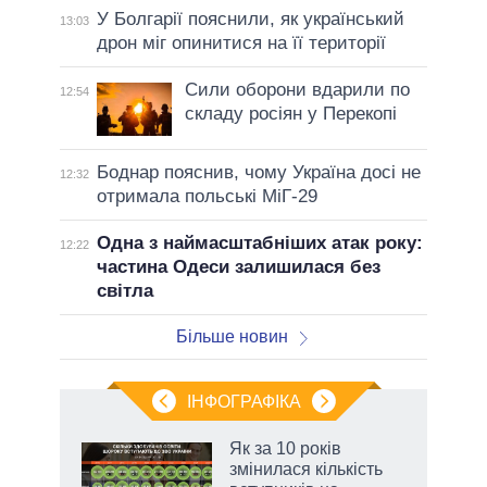
У Болгарії пояснили, як український
13:03
дрон міг опинитися на її території
Сили оборони вдарили по
12:54
складу росіян у Перекопі
Боднар пояснив, чому Україна досі не
12:32
отримала польські МіГ-29
Одна з наймасштабніших атак року:
12:22
частина Одеси залишилася без
світла
Більше новин
ІНФОГРАФІКА
Як за 10 років
раїні
змінилася кількість