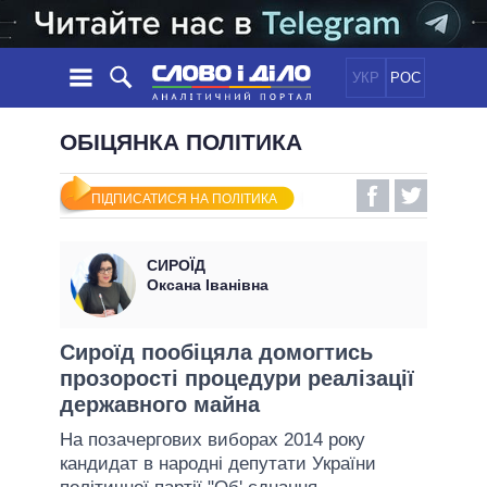
УКР
РОС
НОВИНИ
ОБІЦЯНКА ПОЛІТИКА
ОБIЦЯНКИ
СТРІЧКА
ПОЛІТИКА
ПІДПИСАТИСЯ НА ПОЛІТИКА
ПОДІЇ
ЕКОНОМІКА
ПОЛIТИКИ
СТАТТІ
СУСПІЛЬСТВО
СИРОЇД
ІНФОГРАФІКА
ДУМКИ
СВІТ
УСІ ПОЛІТИКИ
Оксана Іванівна
ОГЛЯДИ
ПРЕЗИДЕНТ І ОФІС
ВІДЕО
ДАЙДЖЕСТИ
ВЕРХОВНА РАДА
Сироїд пообіцяла домогтись
ПІДТРИМАТИ
прозорості процедури реалізації
КАБІНЕТ МІНІСТРІВ
державного майна
ГОЛОВИ ОБЛАДМІНІСТРАЦІЙ
ПОРІВНЯННЯ ПОЛІТИКІВ
На позачергових виборах 2014 року
МЕРИ МІСТ
кандидат в народні депутати України
ВСІ ПЕРСОНИ