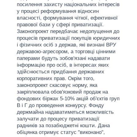
посилення захисту національних інтересів
у процесі реформування відносин
власності, формування чіткої, ефективної
правової бази у сфері приватизації.
Законопроект передбачає недопущення до
процесів приватизації покупців юридичних
і фізичних осіб з держав, які визнані ВРУ
державою-агресором, а торговці цінними
паперами будуть зобов'язані надавати
інформацію про осіб, в інтересах яких
здійснюється придбання державних
корпоративних прав. Окрім того,
законопроект скасовує норму, яка
закріплювала обов'язковий продаж на
фондових біржах 5-10% акцій об'єктів груп
В і Г до проведення конкурсу. Фонду
держмайна надаватиметься можливість
залучати до процесу приватизації
радників за позабюджетні кошти. Дана
обіцянка отримує статус "виконано",