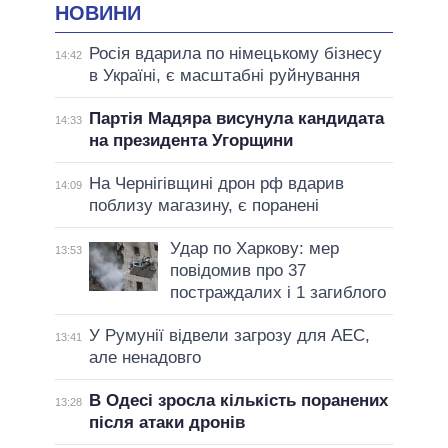
НОВИНИ
Росія вдарила по німецькому бізнесу
14:42
в Україні, є масштабні руйнування
Партія Мадяра висунула кандидата
14:33
на президента Угорщини
На Чернігівщині дрон рф вдарив
14:09
поблизу магазину, є поранені
Удар по Харкову: мер
13:53
повідомив про 37
постраждалих і 1 загиблого
У Румунії відвели загрозу для АЕС,
13:41
але ненадовго
В Одесі зросла кількість поранених
13:28
після атаки дронів