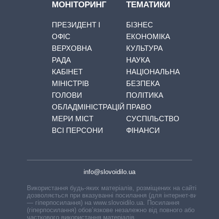
МОНІТОРИНГ
ТЕМАТИКИ
ПРЕЗИДЕНТ І
БІЗНЕС
ОФІС
ЕКОНОМІКА
ВЕРХОВНА
КУЛЬТУРА
РАДА
НАУКА
КАБІНЕТ
НАЦІОНАЛЬНА
МІНІСТРІВ
БЕЗПЕКА
ГОЛОВИ
ПОЛІТИКА
ОБЛАДМІНІСТРАЦІЙ
ПРАВО
МЕРИ МІСТ
СУСПІЛЬСТВО
ВСІ ПЕРСОНИ
ФІНАНСИ
info@slovoidilo.ua
Використання будь-яких матеріалів, розміщених на сайті,
дозволяється при вказуванні посилання (для інтернет-видань
— гіперпосилання) на www.slovoidilo.ua. Посилання
(гіперпосилання) обов’язкове незалежно від повного або
часткового використання матеріалів.