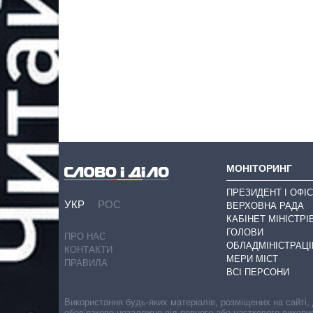
МОНІТОРИНГ
ПРЕЗИДЕНТ І ОФІС
УКР
РОС
ВЕРХОВНА РАДА
КАБІНЕТ МІНІСТРІ
ГОЛОВИ
ПРО НАС
ОБЛАДМІНІСТРАЦІ
КОНТАКТИ
МЕРИ МІСТ
ПРАВИЛА
ВСІ ПЕРСОНИ
Використання будь-яких матеріалів, розміщених на сайті,
обов’язкове незалежно від повного або часткового викори