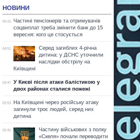
НОВИНИ
Частині пенсіонерів та отримувачів
05:15
соцвиплат треба змінити банк до 15
вересня: кого це стосується
Серед загиблих 4-річна
04:51
дитина: у ДСНС уточнили
наслідки обстрілу на
Київщині
У Києві після атаки балістикою у
03:47
двох районах сталися пожежі
На Київщині через російську атаку
02:53
загинули троє людей, серед них
дитина
Частину військових з полку
02:41
«Скеля» почали переводити