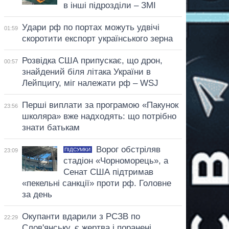
в інші підрозділи – ЗМІ
Удари рф по портах можуть удвічі
01:59
скоротити експорт українського зерна
Розвідка США припускає, що дрон,
00:57
знайдений біля літака України в
Лейпцигу, міг належати рф – WSJ
Перші виплати за програмою «Пакунок
23:56
школяра» вже надходять: що потрібно
знати батькам
Ворог обстріляв
ПІДСУМКИ
23:09
стадіон «Чорноморець», а
Сенат США підтримав
«пекельні санкції» проти рф. Головне
за день
Окупанти вдарили з РСЗВ по
22:29
Слов'янську, є жертва і поранені