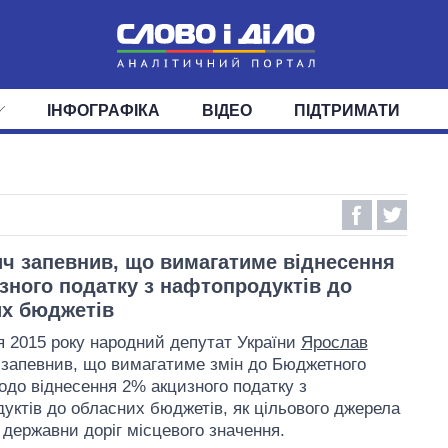
ІНФОГРАФІКА
ВІДЕО
ПІДТРИМАТИ
ІС
СТРІЧКА
ВЕРХОВНА РАДА
ПОДІЇ
СТАТТІ
КАБІНЕТ МІНІСТРІВ
ДУМКИ
ОГЛЯДИ
ГОЛОВИ ОБЛАДМІНІСТРА
ДАЙДЖЕСТИ
ПОЛІТИКА
ДЕПУТАТИ
ЕКОНОМІКА
КОМІТЕТИ
СУСПІЛЬСТВО
ФРАКЦІЇ
ОКРУГИ
СВІТ
ч запевнив, що вимагатиме віднесення
зного податку з нафтопродуктів до
х бюджетів
я 2015 року народний депутат України
Ярослав
запевнив, що вимагатиме змін до Бюджетного
одо віднесення 2% акцизного податку з
уктів до обласних бюджетів, як цільового джерела
 державни доріг місцевого значення.