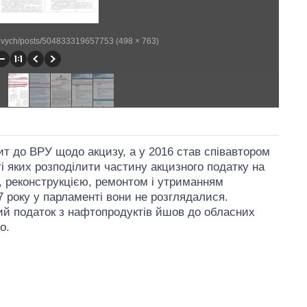
evych/posts/504833319657753 (498 × 763)
т до ВРУ щодо акцизу, а у 2016 став співавтором
і яких розподілити частину акцизного податку на
м, реконструкцією, ремонтом і утриманням
7 року у парламенті вони не розглядалися.
й податок з нафтопродуктів йшов до обласних
о.