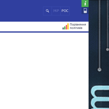
УКР
РОС
Порівняння
політиків
ЦІЙ
МЕРИ МІСТ
ВСІ ПЕРСОНИ