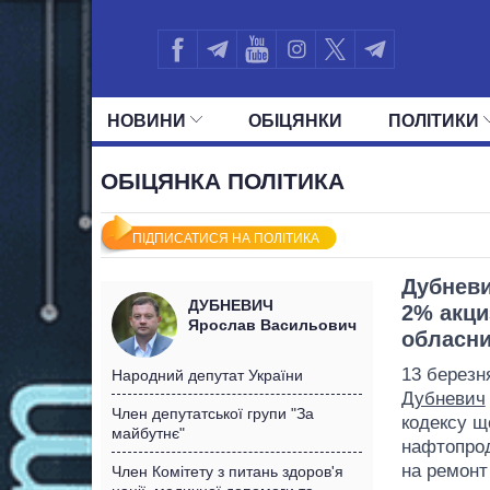
НОВИНИ
ОБIЦЯНКИ
ПОЛIТИКИ
УСІ ПОЛІТИКИ
ПРЕЗИДЕНТ І ОФ
ОБІЦЯНКА ПОЛІТИКА
ПІДПИСАТИСЯ НА ПОЛІТИКА
Дубневи
ДУБНЕВИЧ
2% акци
Ярослав Васильович
обласни
13 березн
Народний депутат України
Дубневич
Член депутатської групи "За
кодексу щ
майбутнє"
нафтопрод
на ремонт
Член Комітету з питань здоров'я