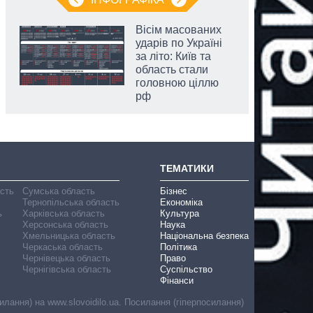
Вісім масованих
ударів по Україні
за літо: Київ та
область стали
головною ціллю
рф
ТЕМАТИКИ
асть
Сумська область
Бізнес
Тернопільська область
Економіка
ь
Харківська область
Культура
Херсонська область
Наука
Хмельницька область
Національна безпека
Черкаська область
Політика
Чернівецька область
Право
Чернігівська область
Суспільство
Фінанси
лання) на www.slovoidilo.ua. Посилання (гіперпосилання)