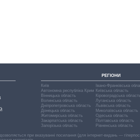
Від 1 місяця – до 5
років: хто і як
довго обіймав
посаду керівника
СЗР
РЕГІОНИ
Київ
Івано-Франківська обл
Автономна республіка Крим
Київська область
Вінницька область
Кіровоградська област
В
Волинська область
Луганська область
Дніпропетровська область
Львівська область
Й
Донецька область
Миколаївська область
Житомирська область
Одеська область
Закарпатська область
Полтавська область
Запорізька область
Рівненська область
 дозволяється при вказуванні посилання (для інтернет-видань — гіперпоси
стання матеріалів.