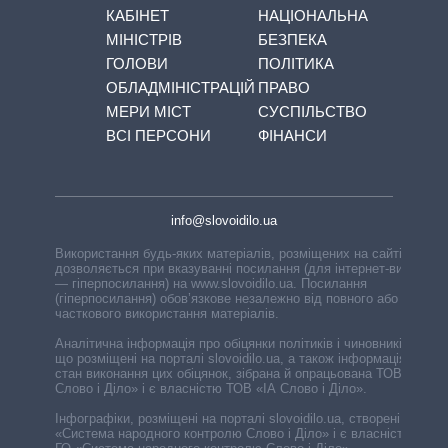
КАБІНЕТ
НАЦІОНАЛЬНА
МІНІСТРІВ
БЕЗПЕКА
ГОЛОВИ
ПОЛІТИКА
ОБЛАДМІНІСТРАЦІЙ
ПРАВО
МЕРИ МІСТ
СУСПІЛЬСТВО
ВСІ ПЕРСОНИ
ФІНАНСИ
info@slovoidilo.ua
Використання будь-яких матеріалів, розміщених на сайті,
дозволяється при вказуванні посилання (для інтернет-видань
— гіперпосилання) на www.slovoidilo.ua. Посилання
(гіперпосилання) обов’язкове незалежно від повного або
часткового використання матеріалів.
Аналітична інформація про обіцянки політиків і чиновників,
що розміщені на порталі slovoidilo.ua, а також інформація про
стан виконання цих обіцянок, зібрана й опрацьована ТОВ «ІА
Слово і Діло» і є власністю ТОВ «ІА Слово і Діло».
Інфографіки, розміщені на порталі slovoidilo.ua, створені ГО
«Система народного контролю Слово і Діло» і є власністю