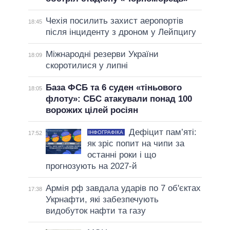
Чехія посилить захист аеропортів
18:45
після інциденту з дроном у Лейпцигу
Міжнародні резерви України
18:09
скоротилися у липні
База ФСБ та 6 суден «тіньового
18:05
флоту»: СБС атакували понад 100
ворожих цілей росіян
Дефіцит пам’яті:
ІНФОГРАФІКА
17:52
як зріс попит на чипи за
останні роки і що
прогнозують на 2027-й
Армія рф завдала ударів по 7 об'єктах
17:38
Укрнафти, які забезпечують
видобуток нафти та газу