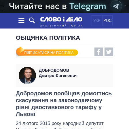
УКР
РОС
НОВИНИ
ОБІЦЯНКА ПОЛІТИКА
ОБIЦЯНКИ
СТРІЧКА
ПОЛІТИКА
ПІДПИСАТИСЯ НА ПОЛІТИКА
ПОДІЇ
ЕКОНОМІКА
ПОЛIТИКИ
СТАТТІ
СУСПІЛЬСТВО
ДОБРОДОМОВ
ІНФОГРАФІКА
ДУМКИ
СВІТ
УСІ ПОЛІТИКИ
Дмитро Євгенович
ОГЛЯДИ
ПРЕЗИДЕНТ І ОФІС
ВІДЕО
ДАЙДЖЕСТИ
ВЕРХОВНА РАДА
Добродомов пообіцяв домогтись
ПІДТРИМАТИ
скасування на законодавчому
КАБІНЕТ МІНІСТРІВ
рівні двоставкового тарифу у
ГОЛОВИ ОБЛАДМІНІСТРАЦІЙ
ПОРІВНЯННЯ ПОЛІТИКІВ
Львові
МЕРИ МІСТ
24 лютого 2015 року народний депутат
ВСІ ПЕРСОНИ