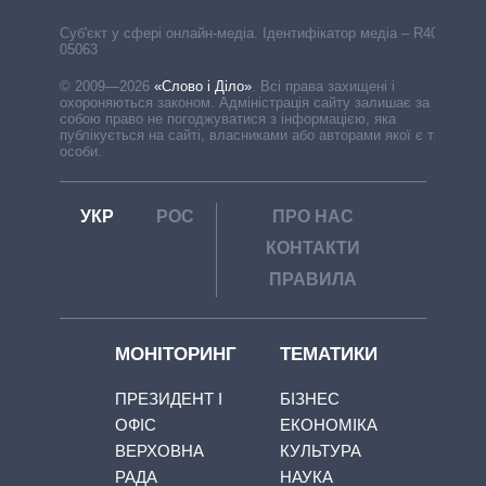
Cуб'єкт у сфері онлайн-медіа. Ідентифікатор медіа – R40-
05063
© 2009—2026
«Слово і Діло»
.
Всі права захищені і
охороняються законом. Адміністрація сайту залишає за
собою право не погоджуватися з інформацією, яка
публікується на сайті, власниками або авторами якої є треті
особи.
УКР
РОС
ПРО НАС
КОНТАКТИ
ПРАВИЛА
МОНІТОРИНГ
ТЕМАТИКИ
ПРЕЗИДЕНТ І
БІЗНЕС
ОФІС
ЕКОНОМІКА
ВЕРХОВНА
КУЛЬТУРА
РАДА
НАУКА