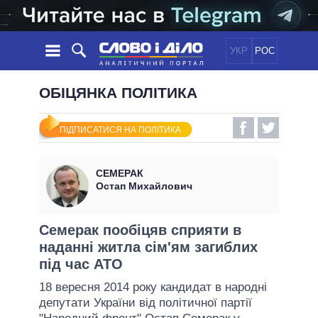
УКР
РОС
НОВИНИ
ОБІЦЯНКА ПОЛІТИКА
ОБIЦЯНКИ
СТРІЧКА
ПОЛІТИКА
ПІДПИСАТИСЯ НА ПОЛІТИКА
ПОДІЇ
ЕКОНОМІКА
ПОЛIТИКИ
СТАТТІ
СУСПІЛЬСТВО
СЕМЕРАК
ІНФОГРАФІКА
ДУМКИ
СВІТ
УСІ ПОЛІТИКИ
Остап Михайлович
ОГЛЯДИ
ПРЕЗИДЕНТ І ОФІС
ВІДЕО
ДАЙДЖЕСТИ
ВЕРХОВНА РАДА
Семерак пообіцяв сприяти в
ПІДТРИМАТИ
наданні житла сім'ям загиблих
КАБІНЕТ МІНІСТРІВ
під час АТО
ГОЛОВИ ОБЛАДМІНІСТРАЦІЙ
ПОРІВНЯННЯ ПОЛІТИКІВ
18 вересня 2014 року кандидат в народні
МЕРИ МІСТ
депутати України від політичної партії
ВСІ ПЕРСОНИ