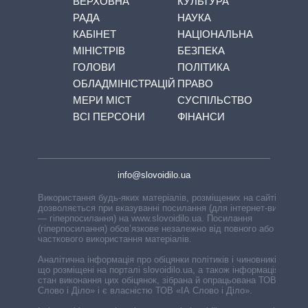
ВЕРХОВНА
КУЛЬТУРА
РАДА
НАУКА
КАБІНЕТ
НАЦІОНАЛЬНА
МІНІСТРІВ
БЕЗПЕКА
ГОЛОВИ
ПОЛІТИКА
ОБЛАДМІНІСТРАЦІЙ
ПРАВО
МЕРИ МІСТ
СУСПІЛЬСТВО
ВСІ ПЕРСОНИ
ФІНАНСИ
info@slovoidilo.ua
Використання будь-яких матеріалів, розміщених на сайті,
дозволяється при вказуванні посилання (для інтернет-видань
— гіперпосилання) на www.slovoidilo.ua. Посилання
(гіперпосилання) обов’язкове незалежно від повного або
часткового використання матеріалів.
Аналітична інформація про обіцянки політиків і чиновників,
що розміщені на порталі slovoidilo.ua, а також інформація про
стан виконання цих обіцянок, зібрана й опрацьована ТОВ «ІА
Слово і Діло» і є власністю ТОВ «ІА Слово і Діло».