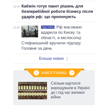
Кабмін готує пакет рішень для
23:45
безперебійної роботи бізнесу після
ударів рф: що пропонують
Рф масовано
ПІДСУМКИ
23:00
вдарила по Києву та
області, а експосолці
Стефанішиній вручили підозру.
Головне за день
Більше новин
ІНФОГРАФІКА
и на
Скільки картоплі
вирощували в Україні
а
до і під час великої
війни