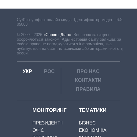
Cуб'єкт у сфері онлайн-медіа. Ідентифікатор медіа – R40-
05063
© 2009—2026
«Слово і Діло»
.
Всі права захищені і
охороняються законом. Адміністрація сайту залишає за
собою право не погоджуватися з інформацією, яка
публікується на сайті, власниками або авторами якої є треті
особи.
УКР
РОС
ПРО НАС
КОНТАКТИ
ПРАВИЛА
МОНІТОРИНГ
ТЕМАТИКИ
ПРЕЗИДЕНТ І
БІЗНЕС
ОФІС
ЕКОНОМІКА