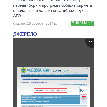
"Народний фронт"
Остап Семерак
у
передвиборній програмі пообіцяв сприяти
в наданні житла сім'ям загиблих під час
АТО.
ВИКОНАНО
Сказано 18 вересня 2014 р.
ДЖЕРЕЛО