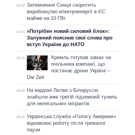
Затемнення Сонця скоротить
03:59
виробництво електроенергії в ЄС
майже на 10 ГВт
«Потрібен новий силовий блок»:
02:59
Залужний пояснив свої слова про
вступ України до НАТО
Кремль готував замах на
02:15
очільника компанії, що
постачає дрони Україні –
Die Zeit
На кордоні Литви з Білоруссю
00:58
знайшли вже третій підземний тунель
для нелегальних мігрантів
Українська служба «Голосу Америки»
00:26
відновлює роботу після тривалої
паузи